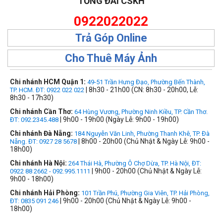
TỔNG ĐÀI CSKH
0922022022
Trả Góp Online
Cho Thuê Máy Ảnh
Chi nhánh HCM Quận 1:
49-51 Trần Hưng Đạo, Phường Bến Thành,
| 8h30 - 21h00 (CN: 8h30 - 20h00, Lễ:
TP. HCM. ĐT: 0922 022 022
8h30 - 17h30)
Chi nhánh Cần Thơ:
64 Hùng Vương, Phường Ninh Kiều, TP. Cần Thơ.
| 9h00 - 19h00 (Ngày Lễ: 9h00 - 19h00)
ĐT: 092.2345.488
Chi nhánh Đà Nẵng:
184 Nguyễn Văn Linh, Phường Thanh Khê, TP. Đà
| 8h00 - 20h00 (Chủ Nhật & Ngày Lễ: 9h00 -
Nẵng. ĐT: 0927 28 5678
18h00)
Chi nhánh Hà Nội:
264 Thái Hà, Phường Ô Chợ Dừa, TP. Hà Nội, ĐT:
| 9h00 - 20h00 (Chủ Nhật & Ngày Lễ:
0922 88 2662 - 092.995.1111
9h00 - 18h00)
Chi nhánh Hải Phòng:
101 Trần Phú, Phường Gia Viên, TP. Hải Phòng,
| 9h00 - 20h00 (Chủ Nhật & Ngày Lễ: 9h00 -
ĐT: 0835 091 246
18h00)