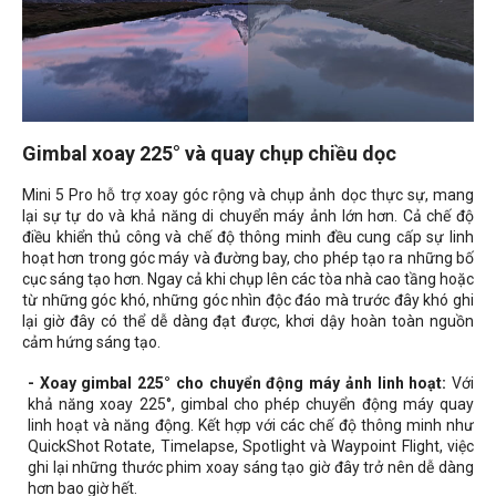
Gimbal xoay 225° và quay chụp chiều dọc
Mini 5 Pro hỗ trợ xoay góc rộng và chụp ảnh dọc thực sự, mang
lại sự tự do và khả năng di chuyển máy ảnh lớn hơn. Cả chế độ
điều khiển thủ công và chế độ thông minh đều cung cấp sự linh
hoạt hơn trong góc máy và đường bay, cho phép tạo ra những bố
cục sáng tạo hơn. Ngay cả khi chụp lên các tòa nhà cao tầng hoặc
từ những góc khó, những góc nhìn độc đáo mà trước đây khó ghi
lại giờ đây có thể dễ dàng đạt được, khơi dậy hoàn toàn nguồn
cảm hứng sáng tạo.
- Xoay gimbal 225° cho chuyển động máy ảnh linh hoạt:
Với
khả năng xoay 225°, gimbal cho phép chuyển động máy quay
linh hoạt và năng động. Kết hợp với các chế độ thông minh như
QuickShot Rotate, Timelapse, Spotlight và Waypoint Flight, việc
ghi lại những thước phim xoay sáng tạo giờ đây trở nên dễ dàng
hơn bao giờ hết.