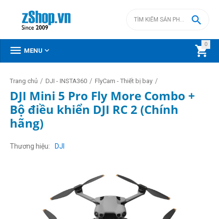

0



MENU
/
/
/
Trang chủ
DJI - INSTA360
FlyCam - Thiết bị bay
DJI Mini 5 Pro Fly More Combo +
Bộ điều khiển DJI RC 2 (Chính
hãng)
Thương hiệu
DJI