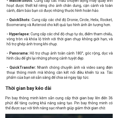
- MasterShots:
Cung cấp các mẫu chuyển động máy quay linh
hoạt được thiết kế riêng cho ảnh chân dung, cận cảnh và toàn
cảnh, đảm bảo bạn có được những thước hình hoàn hảo.
- QuickShots:
Cung cấp các chế độ Dronie, Circle, Helix, Rocket,
Boomerang và Asteroid cho kết quả tạo hình ảnh ấn tượng hơn.
- Hyperlapse:
Cung cấp các chế độ chụp tự do, điểm tham chiếu,
vòng tròn và khóa lộ trình với thời gian chụp không giới hạn, và
hỗ trợ ghép ảnh trong khi chụp.
- Panorama:
Hỗ trợ chụp ảnh toàn cảnh 180°, góc rộng, dọc và
hình cầu để ghi lại những phong cảnh tuyệt đẹp.
- QuickTransfer:
Nhanh chóng chuyển ảnh và video sang điện
thoại thông minh mà không cần kết nối điều khiển từ xa. Tác
phẩm của bạn sẽ sẵn sàng để chia sẻ ngay lập tức.
Thời gian bay kéo dài
Pin bay thông minh kèm sẵn cung cấp thời gian bay lên đến 36
phút để tăng cường khả năng sáng tạo. Pin bay thông minh có
thể được sạc với tính năng sạc nhanh giúp giảm thời gian chờ.