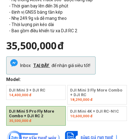
- Thời gian bay lên đến 36 phút
- Định vị GNSS băng tần kép
- Nhẹ 249.9g và dễ mang theo
- Thời lượng pin kéo dài
- Bao gồm điều khiển từ xa DJI RC 2
35,500,000
đ
Inbox
TẠI ĐÂY
để nhận giá siêu tốt!
Model:
DJI Mini 3 + DJI RC
DJI Mini 3 Fly More Combo
+ DJI RC
14,400,000
đ
18,290,000
đ
DJI Mini 5 Pro Fly More
DJI Mini 4K + DJI RC-N1C
Combo + DJI RC 2
10,600,000
đ
35,500,000
đ