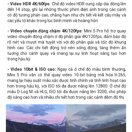
- Video HDR 4K/60fps:
Chế độ video HDR cung cấp dải động lên
đến 14 stop, ghi lại những thước phim điện ảnh trong các cảnh
có độ tương phản cao, chẳng hạn như chi tiết về kết cấu mây và
các yếu tố khác trong lúc bình minh và hoàng hôn.
- Video chuyển động chậm 4K/120fps:
Mini 5 Pro hỗ trợ quay
video chuyển động chậm ở độ phân giải 4K/120fps, đảm bảo độ
rõ nét và mượt mà tuyệt vời với độ phân giải và tốc độ khung
hình cao. Các chi tiết động trở nên sống động, tăng thêm ấn
tượng cho cảnh quay và mang lại sự linh hoạt sáng tạo hơn
trong hậu kỳ.
- Video 10bit & ISO cao:
Ngay cả ở chế độ màu bình thường,
Mini 5 Pro vẫn có thể quay video 10-bit bằng mã hóa H.265,
mang lại hiệu suất màu sắc được tinh chỉnh và tính linh hoạt cao
hơn trong hậu kỳ, với ISO tối đa được nâng lên 12800. Ở chế độ
màu D-Log M và HLG, ISO tối đa được nâng lên 3200, cho phép
độ sáng cao hơn và nhiều chi tiết hơn trong các cảnh đêm đô thị.