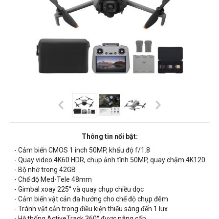
Thông tin nổi bật:
- Cảm biến
CMOS 1 inch 50MP, khẩu độ f/1.8
- Quay video 4K60 HDR, chụp ảnh tĩnh 50MP, quay chậm 4K120
- Bộ nhớ trong 42GB
- Chế độ Med-Tele 48mm
- Gimbal xoay 225° và quay chụp chiều dọc
- Cảm biến vật cản đa hướng cho chế độ chụp đêm
- Tránh vật cản trong điều kiện thiếu sáng đến 1 lux
- Hệ thống ActiveTrack 360° được nâng cấp