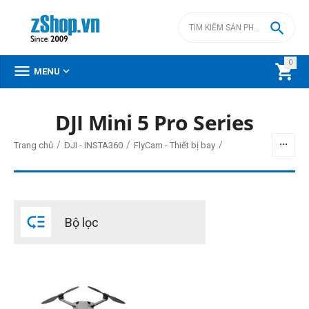

0



MENU
DJI Mini 5 Pro Series
BỘ LỌC
/
/
/
Trang chủ
DJI - INSTA360
FlyCam - Thiết bị bay
Giá
đ
–
đ

Bộ lọc
35500000
đ
35500000
đ