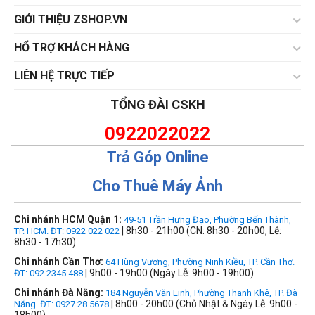
GIỚI THIỆU ZSHOP.VN
HỔ TRỢ KHÁCH HÀNG
LIÊN HỆ TRỰC TIẾP
TỔNG ĐÀI CSKH
0922022022
Trả Góp Online
Cho Thuê Máy Ảnh
Chi nhánh HCM Quận 1:
49-51 Trần Hưng Đạo, Phường Bến Thành,
| 8h30 - 21h00 (CN: 8h30 - 20h00, Lễ:
TP. HCM. ĐT: 0922 022 022
8h30 - 17h30)
Chi nhánh Cần Thơ:
64 Hùng Vương, Phường Ninh Kiều, TP. Cần Thơ.
| 9h00 - 19h00 (Ngày Lễ: 9h00 - 19h00)
ĐT: 092.2345.488
Chi nhánh Đà Nẵng:
184 Nguyễn Văn Linh, Phường Thanh Khê, TP. Đà
| 8h00 - 20h00 (Chủ Nhật & Ngày Lễ: 9h00 -
Nẵng. ĐT: 0927 28 5678