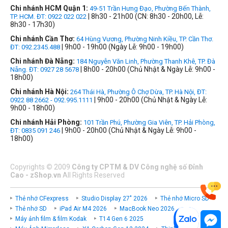
Chi nhánh HCM Quận 1:
49-51 Trần Hưng Đạo, Phường Bến Thành,
| 8h30 - 21h00 (CN: 8h30 - 20h00, Lễ:
TP. HCM. ĐT: 0922 022 022
8h30 - 17h30)
Chi nhánh Cần Thơ:
64 Hùng Vương, Phường Ninh Kiều, TP. Cần Thơ.
| 9h00 - 19h00 (Ngày Lễ: 9h00 - 19h00)
ĐT: 092.2345.488
Chi nhánh Đà Nẵng:
184 Nguyễn Văn Linh, Phường Thanh Khê, TP. Đà
| 8h00 - 20h00 (Chủ Nhật & Ngày Lễ: 9h00 -
Nẵng. ĐT: 0927 28 5678
18h00)
Chi nhánh Hà Nội:
264 Thái Hà, Phường Ô Chợ Dừa, TP. Hà Nội, ĐT:
| 9h00 - 20h00 (Chủ Nhật & Ngày Lễ:
0922 88 2662 - 092.995.1111
9h00 - 18h00)
Chi nhánh Hải Phòng:
101 Trần Phú, Phường Gia Viên, TP. Hải Phòng,
| 9h00 - 20h00 (Chủ Nhật & Ngày Lễ: 9h00 -
ĐT: 0835 091 246
18h00)
Copyrights
©
2009
Công ty CPTM & DV Công nghệ số Đỉnh
Cao - zShop.vn
All Rights Reserved
Thẻ nhớ CFexpress
Studio Display 27" 2026
Thẻ nhớ Micro SD
Thẻ nhớ SD
iPad Air M4 2026
MacBook Neo 2026
Máy ảnh film & film Kodak
T14 Gen 6 2025