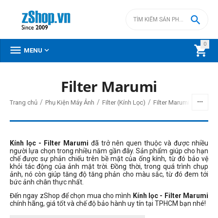

0



MENU
Filter Marumi
BỘ LỌC
/
/
/
Trang chủ
Phụ Kiện Máy Ảnh
Filter (Kính Lọc)
Filter Marumi
Giá
đ
–
đ
Kính lọc - Filter Marumi
đã trở nên quen thuộc và được nhiều
người lựa chọn trong nhiều năm gần đây. Sản phẩm giúp cho hạn
chế được sự phản chiếu trên bề mặt của ống kính, từ đó bảo vệ
khỏi tác động của ảnh mặt trời. Đồng thời, trong quá trình chụp
299000
đ
399000
đ
ảnh, nó còn giúp tăng độ tăng phản cho màu sắc, từ đó đem tới
bức ảnh chân thực nhất.
Kích thước filter (1)
Đến ngay zShop để chọn mua cho mình
Kính lọc -
Filter Marumi
55mm
chính hãng, giá tốt và chế độ bảo hành uy tín tại TPHCM bạn nhé!
62mm