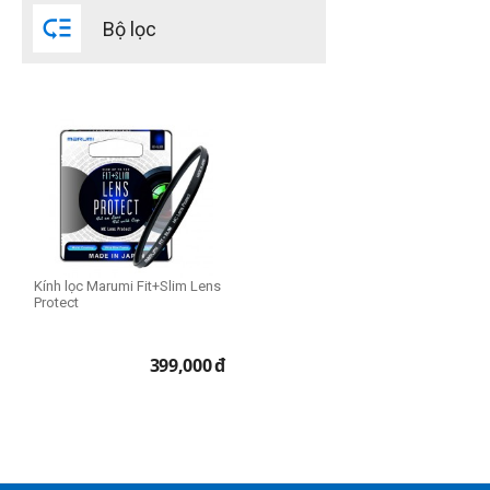

Bộ lọc
THIẾT LẬP LẠI
Kính lọc Marumi Fit+Slim Lens
Protect
399,000
đ