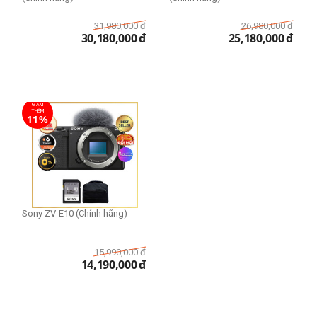
31,980,000
đ
26,980,000
đ
30,180,000
đ
25,180,000
đ
GIẢM
THÊM
11%
Sony ZV-E10 (Chính hãng)
15,990,000
đ
14,190,000
đ