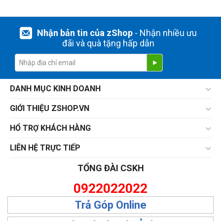
Nhận bản tin của zShop
- Nhận nhiều ưu
đãi và quà tặng hấp dẫn
DANH MỤC KINH DOANH
GIỚI THIỆU ZSHOP.VN
HỔ TRỢ KHÁCH HÀNG
LIÊN HỆ TRỰC TIẾP
TỔNG ĐÀI CSKH
0922022022
Trả Góp Online