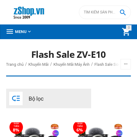

0



MENU
Flash Sale ZV-E10
BỘ LỌC
/
/
/
Trang chủ
Khuyến Mãi
Khuyến Mãi Máy Ảnh
Flash Sale Sony 10-12/
Giá
đ
–
đ

Bộ lọc
15990000
đ
33980000
đ
Cấp độ chuyên nghiệp
GIẢM
GIẢM
Người mới chơi
THÊM
THÊM
8%
6%