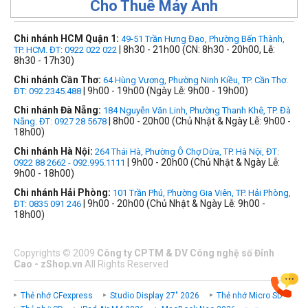
Cho Thuê Máy Ảnh
Chi nhánh HCM Quận 1:
49-51 Trần Hưng Đạo, Phường Bến Thành,
| 8h30 - 21h00 (CN: 8h30 - 20h00, Lễ:
TP. HCM. ĐT: 0922 022 022
8h30 - 17h30)
Chi nhánh Cần Thơ:
64 Hùng Vương, Phường Ninh Kiều, TP. Cần Thơ.
| 9h00 - 19h00 (Ngày Lễ: 9h00 - 19h00)
ĐT: 092.2345.488
Chi nhánh Đà Nẵng:
184 Nguyễn Văn Linh, Phường Thanh Khê, TP. Đà
| 8h00 - 20h00 (Chủ Nhật & Ngày Lễ: 9h00 -
Nẵng. ĐT: 0927 28 5678
18h00)
Chi nhánh Hà Nội:
264 Thái Hà, Phường Ô Chợ Dừa, TP. Hà Nội, ĐT:
| 9h00 - 20h00 (Chủ Nhật & Ngày Lễ:
0922 88 2662 - 092.995.1111
9h00 - 18h00)
Chi nhánh Hải Phòng:
101 Trần Phú, Phường Gia Viên, TP. Hải Phòng,
| 9h00 - 20h00 (Chủ Nhật & Ngày Lễ: 9h00 -
ĐT: 0835 091 246
18h00)
Copyrights
©
2009
Công ty CPTM & DV Công nghệ số Đỉnh
Cao - zShop.vn
All Rights Reserved
Thẻ nhớ CFexpress
Studio Display 27" 2026
Thẻ nhớ Micro SD