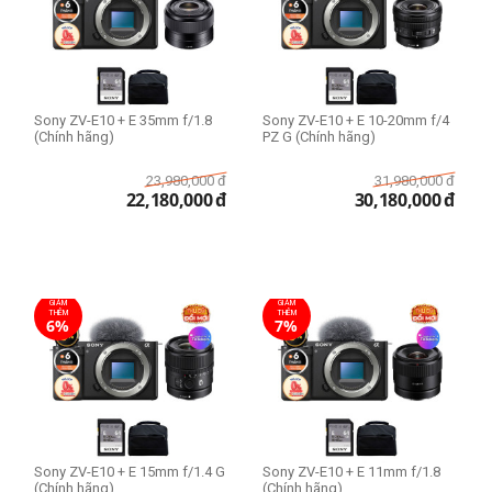
Sony ZV-E10 + E 35mm f/1.8
Sony ZV-E10 + E 10-20mm f/4
(Chính hãng)
PZ G (Chính hãng)
23,980,000
đ
31,980,000
đ
22,180,000
đ
30,180,000
đ
GIẢM
GIẢM
THÊM
THÊM
6%
7%
Sony ZV-E10 + E 15mm f/1.4 G
Sony ZV-E10 + E 11mm f/1.8
(Chính hãng)
(Chính hãng)