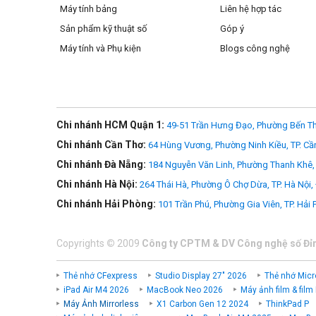
Máy tính bảng
Liên hệ hợp tác
Sản phẩm kỹ thuật số
Góp ý
Tương th
Máy tính và Phụ kiện
Blogs công nghệ
Dễ dàng quay vlog chuyên nghiệp với máy ảnh ZV-E10, nhờ ố
máy ảnh Sony, bao gồm cả ống kính làm phim chuyên dụng.
Chi nhánh HCM Quận 1:
49-51 Trần Hưng Đạo, Phường Bến Th
Chi nhánh Cần Thơ:
64 Hùng Vương, Phường Ninh Kiều, TP. Cầ
Chi nhánh Đà Nẵng:
184 Nguyễn Văn Linh, Phường Thanh Khê, 
Chi nhánh Hà Nội:
264 Thái Hà, Phường Ô Chợ Dừa, TP. Hà Nội,
Chi nhánh Hải Phòng:
101 Trần Phú, Phường Gia Viên, TP. Hải
Copyrights
©
2009
Công ty CPTM & DV Công nghệ số Đỉ
Thẻ nhớ CFexpress
Studio Display 27" 2026
Thẻ nhớ Micr
iPad Air M4 2026
MacBook Neo 2026
Máy ảnh film & film
Máy Ảnh Mirrorless
X1 Carbon Gen 12 2024
ThinkPad P