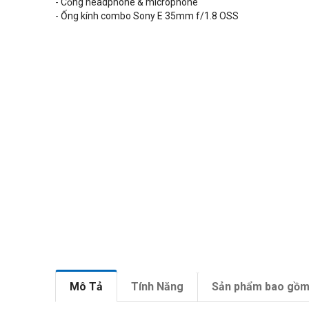
- Cổng headphone & microphone
- Ống kính combo Sony E 35mm f/1.8 OSS
Mô Tả
Tính Năng
Sản phẩm bao gồ