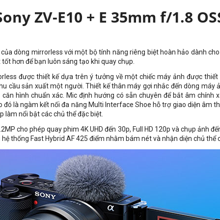
Sony ZV-E10 + E 35mm f/1.8 OS
 của dòng mirrorless với một bộ tính năng riêng biệt hoàn hảo dành ch
 tốt hơn để bạn luôn sáng tạo khi quay chụp.
less được thiết kế dựa trên ý tưởng về một chiếc máy ảnh được thiết k
 nhu cầu sản xuất một người. Thiết kế thân máy gợi nhắc đến dòng máy ả
căn hình chuẩn xác. Mic định hướng có sẵn chuyên để bắt âm chính xá
 là ngàm kết nối đa năng Multi Interface Shoe hỗ trợ giao diện âm tha
làm nổi bật các chủ thể đặc biệt.
MP cho phép quay phim 4K UHD đến 30p, Full HD 120p và chụp ảnh đến
ữu hệ thống Fast Hybrid AF 425 điểm nhằm bám nét và nhận diện chủ thể c