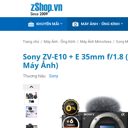


KHUYẾN MÃI
MÁY ẢNH - ỐNG KÍNH
/
/
/
Trang chủ
Máy Ảnh - Ống Kính
Máy Ảnh Mirrorless
Sony Mi
Sony ZV-E10 + E 35mm f/1.8 
Máy Ảnh)
GIẢM
THÊM
8%
Thương hiệu
Sony