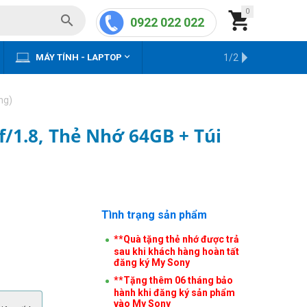
0


0922 022 022


MÁY TÍNH - LAPTOP
KHO HÀNG CŨ
1/2
ng)
f/1.8, Thẻ Nhớ 64GB + Túi
Tình trạng sản phẩm
**Quà tặng thẻ nhớ được trả
sau khi khách hàng hoàn tất
đăng ký My Sony
**Tặng thêm 06 tháng bảo
hành khi đăng ký sản phẩm
vào My Sony