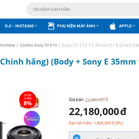



DJI - INSTA360
PHỤ KIỆN MÁY ẢNH
APPLE
/
/
Sony ZV-E10 + E 35mm f/1.8 (Chính hã
rrorless
Combo Sony ZV-E10
(Chính hãng) (Body + Sony E 35mm 
Giá bán:
23,980,000
đ
22,180,000
đ
Bạn tiết kiệm:
1,800,000
đ
(
8
%)