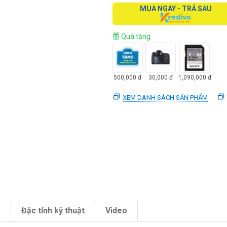
MUA NGAY - TRẢ SAU
Quà tặng
500,000
đ
30,000
đ
1,090,000
đ
XEM DANH SÁCH SẢN PHẨM
m
Đặc tính kỹ thuật
Video