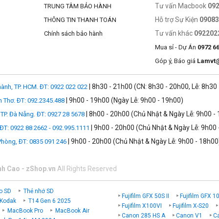
Tư vấn Macbook
09
TRUNG TÂM BẢO HÀNH
Hỗ trợ Sự Kiện
0908
THÔNG TIN THANH TOÁN
ích đa dạng ống kính đáp ứng phong các
Tư vấn khác
092202
Chính sách bảo hành
ng kính rời có thể bắt trọn thế giới dù bạn chọn góc ngắm nào đi nữa.
Mua sỉ - Dự Án
0972 6
 Chọn ngay trong những sản phẩm ống kính độc nhất vô nhị và khám ph
Góp ý, Báo giá
Lamvt
| 8h30 - 21h00 (CN: 8h30 - 20h00, Lễ: 8h30
ành, TP. HCM. ĐT: 0922 022 022
| 9h00 - 19h00 (Ngày Lễ: 9h00 - 19h00)
n Thơ. ĐT: 092.2345.488
| 8h00 - 20h00 (Chủ Nhật & Ngày Lễ: 9h00 -
TP. Đà Nẵng. ĐT: 0927 28 5678
| 9h00 - 20h00 (Chủ Nhật & Ngày Lễ: 9h00 
 ĐT: 0922 88 2662 - 092.995.1111
| 9h00 - 20h00 (Chủ Nhật & Ngày Lễ: 9h00 - 18h00
 Phòng, ĐT: 0835 091 246
nh Cao - zShop.vn
All Rights Reserved
o SD
Thẻ nhớ SD
Fujifilm GFX 50S II
Fujifilm GFX 1
 Kodak
T14 Gen 6 2025
Fujifilm X100VI
Fujifilm X-S20
MacBook Pro
MacBook Air
Canon 285 HS A
Canon V1
C