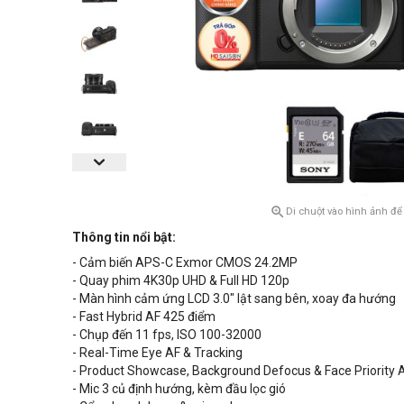

Di chuột vào hình ảnh để
Thông tin nổi bật:
- Cảm biến APS-C Exmor CMOS 24.2MP
- Quay phim 4K30p UHD & Full HD 120p
- Màn hình cảm ứng LCD 3.0" lật sang bên
, xoay đa hướng
- Fast Hybrid AF 425 điểm
- Chụp đến 11 fps, ISO 100-32000
- Real-Time Eye AF & Tracking
-
Product Showcase,
Background Defocus & Face Priority 
- Mic 3 củ định hướng, kèm đầu lọc gió