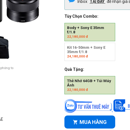
Inbox
TẠI ĐÂY
để nhận giá s
Tùy Chọn Combo:
Body + Sony E 35mm
f/1.8
22,180,000
đ
Kit 16-50mm + Sony E
35mm f/1.8
24,180,000
đ
 phóng to
Quà Tặng:
Thẻ Nhớ 64GB + Túi Máy
Ảnh
22,180,000
đ
AE
MUA HÀNG