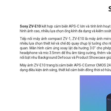
Sony ZV-E10
kết hợp cảm biến APS-C lớn và tính linh hoạt
hình ảnh cao, nhiều lựa chọn ống kính đa dạng và kiểm soát
Tiếp nối máy ảnh compact ZV-1, ZV-E10 là máy ảnh mirror
nhiều lựa chọn thiết kế và chế độ quay chụp lý tưởng cho
quan. Màn hình cảm ứng xoay lật đa hướng 3.0" cho phép 
headphone và mic 3.5mm để thu âm tăng cường, thêm vào đó
nổi bật như Background Defocus và Product Showcase giúp 
Máy ảnh ZV-E10 trang bị cảm biến APS-C Exmor CMOS 24.2
dạng điều kiện ánh sáng, thiết kế cảm biến đồng thời sở h