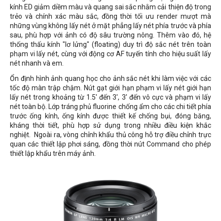
kính ED giảm diềm màu và quang sai sắc nhằm cải thiện độ trong
trẻo và chính xác màu sắc, đồng thời tối ưu render mượt mà
những vùng không lấy nét ở mặt phẳng lấy nét phía trước và phía
sau, phù hợp với ảnh có độ sâu trường nông. Thêm vào đó, hệ
thống thấu kính "lơ lửng" (floating) duy trì độ sắc nét trên toàn
phạm vi lấy nét, cùng với động cơ AF tuyến tính cho hiệu suất lấy
nét nhanh và em.
Ổn định hình ảnh quang học cho ảnh sắc nét khi làm việc với các
tốc độ màn trập chậm. Nút gạt giới hạn phạm vi lấy nét giới hạn
lấy nét trong khoảng từ 1.5' đến 3', 3' đến vô cực và phạm vi lấy
nét toàn bộ. Lớp tráng phủ fluorine chống ẩm cho các chi tiết phía
trước ống kính, ống kính được thiết kế chống bụi, đóng băng,
kháng thời tiết, phù hợp sử dụng trong nhiều điều kiện khắc
nghiệt. Ngoài ra, vòng chỉnh khẩu thủ công hỗ trợ điều chỉnh trực
quan các thiết lập phơi sáng, đồng thời nút Command cho phép
thiết lập khẩu trên máy ảnh.