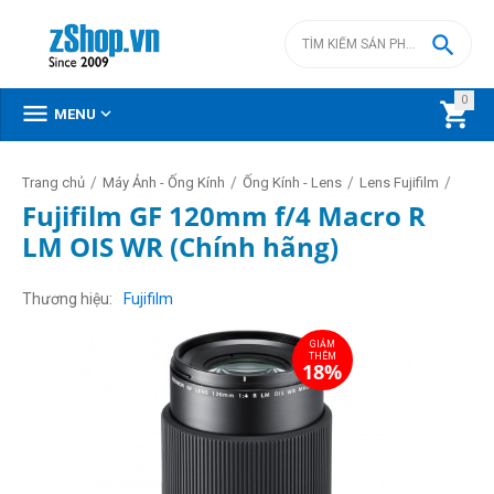

0



MENU
/
/
/
/
Trang chủ
Máy Ảnh - Ống Kính
Ống Kính - Lens
Lens Fujifilm
Fujifilm GF 120mm f/4 Macro R
LM OIS WR (Chính hãng)
GIẢM
THÊM
18%
Thương hiệu
Fujifilm