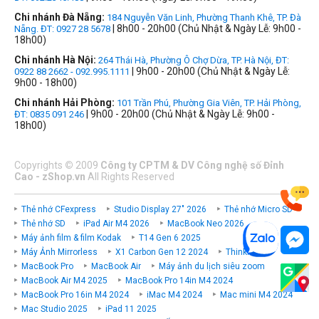
Chi nhánh Đà Nẵng:
184 Nguyễn Văn Linh, Phường Thanh Khê, TP. Đà
| 8h00 - 20h00 (Chủ Nhật & Ngày Lễ: 9h00 -
Nẵng. ĐT: 0927 28 5678
18h00)
Chi nhánh Hà Nội:
264 Thái Hà, Phường Ô Chợ Dừa, TP. Hà Nội, ĐT:
| 9h00 - 20h00 (Chủ Nhật & Ngày Lễ:
0922 88 2662 - 092.995.1111
9h00 - 18h00)
Chi nhánh Hải Phòng:
101 Trần Phú, Phường Gia Viên, TP. Hải Phòng,
| 9h00 - 20h00 (Chủ Nhật & Ngày Lễ: 9h00 -
ĐT: 0835 091 246
18h00)
Copyrights
©
2009
Công ty CPTM & DV Công nghệ số Đỉnh
Cao - zShop.vn
All Rights Reserved
Thẻ nhớ CFexpress
Studio Display 27" 2026
Thẻ nhớ Micro SD
Thẻ nhớ SD
iPad Air M4 2026
MacBook Neo 2026
Máy ảnh film & film Kodak
T14 Gen 6 2025
Máy Ảnh Mirrorless
X1 Carbon Gen 12 2024
ThinkPad P
MacBook Pro
MacBook Air
Máy ảnh du lịch siêu zoom
MacBook Air M4 2025
MacBook Pro 14in M4 2024
MacBook Pro 16in M4 2024
iMac M4 2024
Mac mini M4 2024
Mac Studio 2025
iPad 11 2025