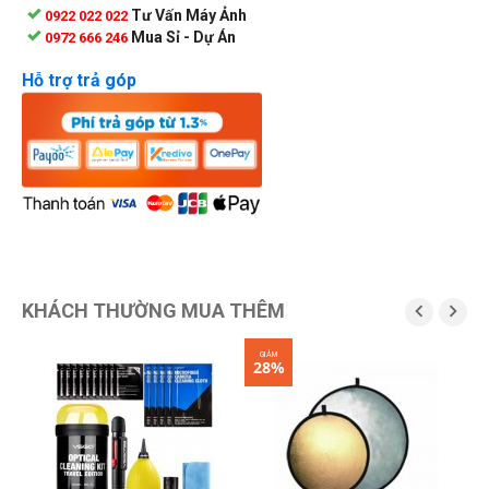
Tư Vấn Máy Ảnh
0922 022 022
Mua Sỉ - Dự Án
0972 666 246
Hỗ trợ trả góp
KHÁCH THƯỜNG MUA THÊM


GIẢM
28%