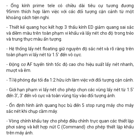
- Ống kính prime tele có chiều dài tiêu cự tương đương
95mm
thích hợp làm việc với các đối tượng cận cảnh từ một
khoảng cách tiện nghi.
- Thiết kế quang học kết hợp 3 thấu kính ED giảm quang sai sắc
và diềm màu trên toàn phạm vi khẩu và lấy nét cho độ trong trẻo
và trung thực màu ấn tượng.
- Hệ thống lấy nét floating giữ nguyên độ sắc nét và rõ ràng trên
toàn phạm vi lấy nét từ 1.5' đến vô cực.
- Động cơ AF tuyến tính tốc độ cao cho hiệu suất lấy nét nhanh,
mượt và êm.
- Tỉ lệ phóng đại tối đa 1:2 hữu ích làm việc với đối tượng cận cảnh.
- Giới hạn phạm vi lấy nét cho phép chọn các vùng lấy nét từ 1.5'
đến 3', 3' đến vô cực và toàn vùng tùy vào đối tượng ảnh.
- Ổn định hình ảnh quang học bù đến 5 stop rung máy cho máy
sắc nét khi chụp cầm máy.
- Vòng chỉnh khẩu tay cho phép điều chỉnh trực quan các thiết lập
phơi sáng và kết hợp nút C (Command) cho phép thiết lập khẩu
trên máy ảnh.