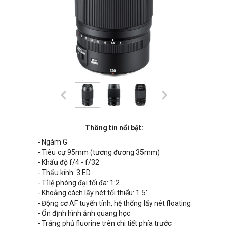
Thông tin nổi bật:
- Ngàm G
- Tiêu cự
95mm
(tương đương 35mm)
- Khẩu độ f/
4
- f/32
- Thấu kính: 3 ED
- Tỉ lệ phóng đại tối đa: 1:2
- Khoảng cách lấy nét tối thiểu: 1.5'
- Động cơ AF tuyến tính, hệ thống lấy nét floating
- Ổn định hình ảnh quang học
- Tráng phủ fluorine trên chi tiết phía trước