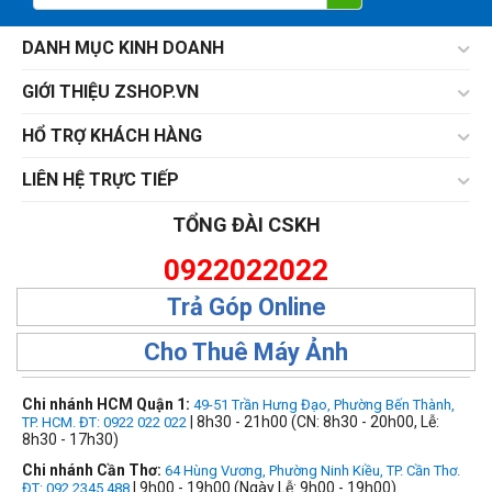
DANH MỤC KINH DOANH
GIỚI THIỆU ZSHOP.VN
HỔ TRỢ KHÁCH HÀNG
LIÊN HỆ TRỰC TIẾP
TỔNG ĐÀI CSKH
0922022022
Trả Góp Online
Cho Thuê Máy Ảnh
Chi nhánh HCM Quận 1:
49-51 Trần Hưng Đạo, Phường Bến Thành,
| 8h30 - 21h00 (CN: 8h30 - 20h00, Lễ:
TP. HCM. ĐT: 0922 022 022
8h30 - 17h30)
Chi nhánh Cần Thơ:
64 Hùng Vương, Phường Ninh Kiều, TP. Cần Thơ.
| 9h00 - 19h00 (Ngày Lễ: 9h00 - 19h00)
ĐT: 092.2345.488