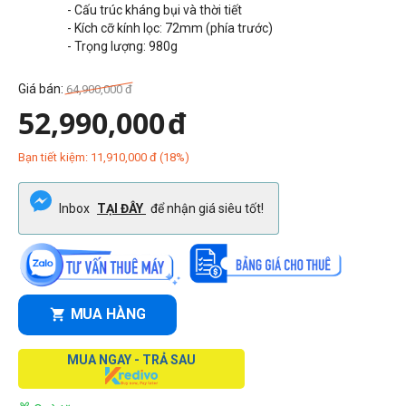
- Cấu trúc kháng bụi và thời tiết
- Kích cỡ kính lọc: 72mm (phía trước)
- Trọng lượng: 98
0g
Giá bán:
64,900,000
đ
52,990,000
đ
Bạn tiết kiệm:
11,910,000
đ
(
18
%)
Inbox
TẠI ĐÂY
để nhận giá siêu tốt!
MUA HÀNG
MUA NGAY - TRẢ SAU