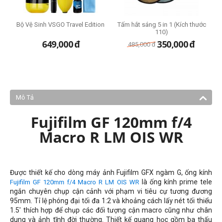
Bộ Vệ Sinh VSGO Travel Edition
Tấm hắt sáng 5 in 1 (Kích thước
110)
649,000
đ
350,000
đ
485,000
đ
Mô Tả
Fujifilm
GF 120mm f/4
Macro R LM OIS WR
Được thiết kế cho dòng máy ảnh Fujifilm GFX ngàm G, ống kính
là ống kính prime tele
Fujifilm GF 120mm f/4 Macro R LM OIS WR
ngắn chuyên chụp cận cảnh với
phạm vi tiêu cự tương đương
95mm
. Tỉ lệ phóng đại tối đa 1:2 và khoảng cách lấy nét tối thiểu
1.5' thích hợp để chụp các đối tượng cận macro cũng như chân
dung và ảnh tĩnh đời thường. Thiết kế quang học gồm ba thấu