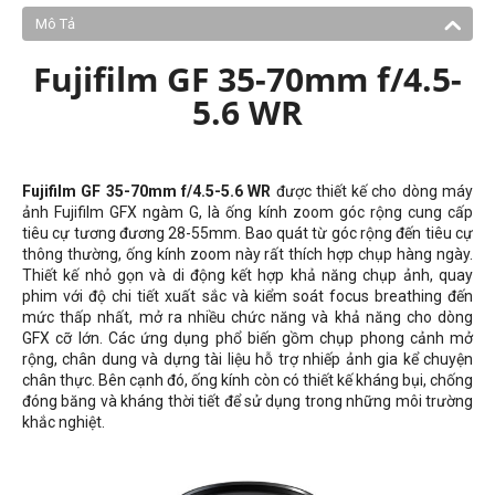
Mô Tả
Fujifilm GF 35-70mm f/4.5-
5.6 WR
Fujifilm GF 35-70mm f/4.5-5.6 WR
được thiết kế cho dòng máy
ảnh Fujifilm GFX ngàm G, là ống kính zoom góc rộng cung cấp
tiêu cự tương đương 28-55mm. Bao quát từ góc rộng đến tiêu cự
thông thường, ống kính zoom này rất thích hợp chụp hàng ngày.
Thiết kế nhỏ gọn và di động kết hợp khả năng chụp ảnh, quay
phim với độ chi tiết xuất sắc và kiểm soát focus breathing đến
mức thấp nhất, mở ra nhiều chức năng và khả năng cho dòng
GFX cỡ lớn. Các ứng dụng phổ biến gồm chụp phong cảnh mở
rộng, chân dung và dựng tài liệu hỗ trợ nhiếp ảnh gia kể chuyện
chân thực. Bên cạnh đó, ống kính còn có thiết kế kháng bụi, chống
đóng băng và kháng thời tiết để sử dụng trong những môi trường
khắc nghiệt.