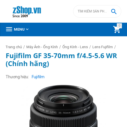

0



MENU
/
/
/
/
Trang chủ
Máy Ảnh - Ống Kính
Ống Kính - Lens
Lens Fujifilm
Fujifilm GF 35-70mm f/4.5-5.6 WR
(Chính hãng)
Thương hiệu
Fujifilm