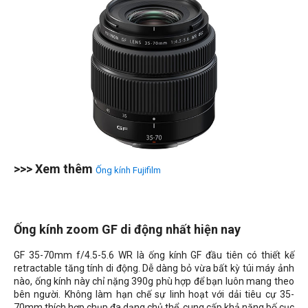
>>> Xem thêm
Ống kính Fujifilm
Ống kính zoom GF di động nhất hiện nay
GF 35-70mm f/4.5-5.6 WR là ống kính GF đầu tiên có thiết kế
retractable tăng tính di động. Dễ dàng bỏ vừa bất kỳ túi máy ảnh
nào, ống kính này chỉ nặng 390g phù hợp để bạn luôn mang theo
bên người. Không làm hạn chế sự linh hoạt với dải tiêu cự 35-
70mm thích hợp chụp đa dạng chủ thể, cung cấp khả năng bố cục