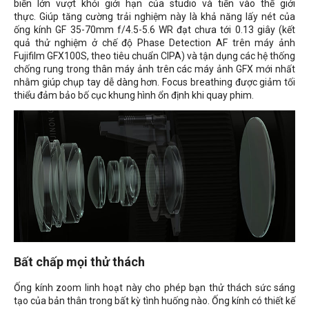
biến lớn vượt khỏi giới hạn của studio và tiến vào thế giới
thực. Giúp tăng cường trải nghiệm này là khả năng lấy nét của
ống kính GF 35-70mm f/4.5-5.6 WR đạt chưa tới 0.13 giây (kết
quả thử nghiệm ở chế độ
Phase Detection AF trên máy ảnh
Fujifilm GFX100S, theo tiêu chuẩn CIPA
) và tận dụng các hệ thống
chống rung trong thân máy ảnh trên các máy ảnh GFX mới nhất
nhằm giúp chụp tay dễ dàng hơn. Focus breathing được giảm tối
thiểu đảm bảo bố cục khung hình ổn định khi quay phim.
Bất chấp mọi thử thách
Ống kính zoom linh hoạt này cho phép bạn thử thách sức sáng
tạo của bản thân trong bất kỳ tình huống nào. Ống kính có thiết kế