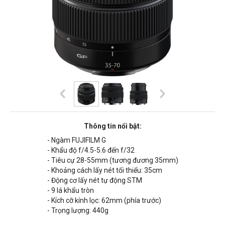
Thông tin nổi bật:
- Ngàm FUJIFILM G
- Khẩu độ f/4.5-5.6 đến f/32
- Tiêu cự 28-55mm (tương đương 35mm)
- Khoảng cách lấy nét tối thiểu:
35cm
- Động cơ lấy nét tự động STM
- 9 lá khẩu tròn
- Kích cỡ kính lọc: 62mm (phía trước)
- Trọng lượng: 440
g