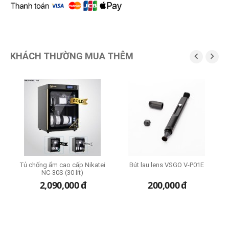
KHÁCH THƯỜNG MUA THÊM


Tủ chống ẩm cao cấp Nikatei
Bút lau lens VSGO V-P01E
B
NC-30S (30 lít)
2,090,000
đ
200,000
đ