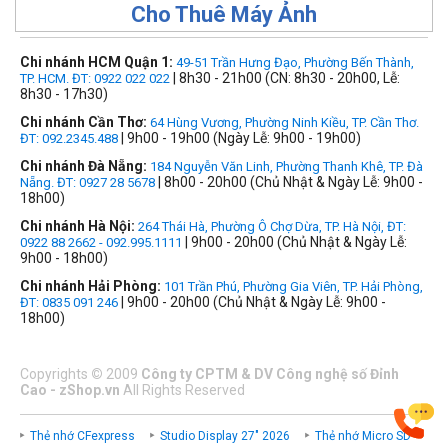
Cho Thuê Máy Ảnh
Chi nhánh HCM Quận 1:
49-51 Trần Hưng Đạo, Phường Bến Thành,
| 8h30 - 21h00 (CN: 8h30 - 20h00, Lễ:
TP. HCM. ĐT: 0922 022 022
8h30 - 17h30)
Chi nhánh Cần Thơ:
64 Hùng Vương, Phường Ninh Kiều, TP. Cần Thơ.
| 9h00 - 19h00 (Ngày Lễ: 9h00 - 19h00)
ĐT: 092.2345.488
Chi nhánh Đà Nẵng:
184 Nguyễn Văn Linh, Phường Thanh Khê, TP. Đà
| 8h00 - 20h00 (Chủ Nhật & Ngày Lễ: 9h00 -
Nẵng. ĐT: 0927 28 5678
18h00)
Chi nhánh Hà Nội:
264 Thái Hà, Phường Ô Chợ Dừa, TP. Hà Nội, ĐT:
| 9h00 - 20h00 (Chủ Nhật & Ngày Lễ:
0922 88 2662 - 092.995.1111
9h00 - 18h00)
Chi nhánh Hải Phòng:
101 Trần Phú, Phường Gia Viên, TP. Hải Phòng,
| 9h00 - 20h00 (Chủ Nhật & Ngày Lễ: 9h00 -
ĐT: 0835 091 246
18h00)
Copyrights
©
2009
Công ty CPTM & DV Công nghệ số Đỉnh
Cao - zShop.vn
All Rights Reserved
Thẻ nhớ CFexpress
Studio Display 27" 2026
Thẻ nhớ Micro SD