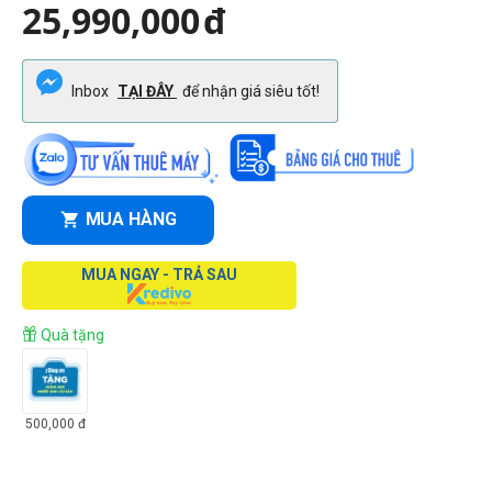
25,990,000
đ
Inbox
TẠI ĐÂY
để nhận giá siêu tốt!
MUA HÀNG
MUA NGAY - TRẢ SAU
Quà tặng
500,000
đ