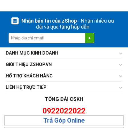
Nhận bản tin của zShop
- Nhận nhiều ưu
đãi và quà tặng hấp dẫn
DANH MỤC KINH DOANH
GIỚI THIỆU ZSHOP.VN
HỔ TRỢ KHÁCH HÀNG
LIÊN HỆ TRỰC TIẾP
TỔNG ĐÀI CSKH
0922022022
Trả Góp Online