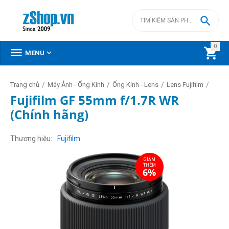

0



MENU
/
/
/
/
Trang chủ
Máy Ảnh - Ống Kính
Ống Kính - Lens
Lens Fujifilm
Fujifilm GF 55mm f/1.7R WR
(Chính hãng)
GIẢM
THÊM
6%
Thương hiệu
Fujifilm