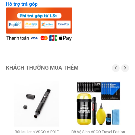
Hỗ trợ trả góp
KHÁCH THƯỜNG MUA THÊM


G
2
5
Bút lau lens VSGO V-P01E
Bộ Vệ Sinh VSGO Travel Edition
T