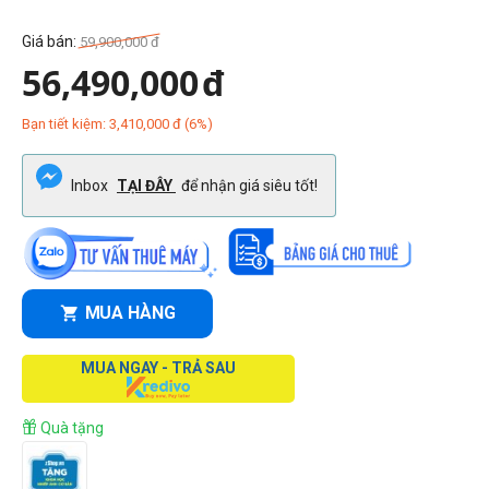
Giá bán:
59,900,000
đ
56,490,000
đ
Bạn tiết kiệm:
3,410,000
đ
(
6
%)
Inbox
TẠI ĐÂY
để nhận giá siêu tốt!
MUA HÀNG
MUA NGAY - TRẢ SAU
Quà tặng