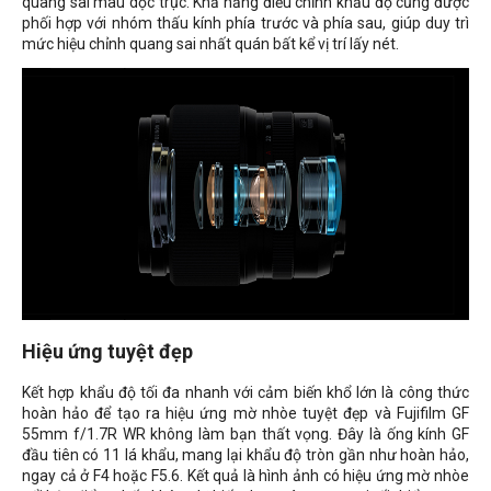
quang sai màu dọc trục. Khả năng điều chỉnh khẩu độ cũng được
phối hợp với nhóm thấu kính phía trước và phía sau, giúp duy trì
mức hiệu chỉnh quang sai nhất quán bất kể vị trí lấy nét.
Hiệu ứng tuyệt đẹp
Kết hợp khẩu độ tối đa nhanh với cảm biến khổ lớn là công thức
hoàn hảo để tạo ra hiệu ứng mờ nhòe tuyệt đẹp và Fujifilm GF
55mm f/1.7R WR không làm bạn thất vọng. Đây là ống kính GF
đầu tiên có 11 lá khẩu, mang lại khẩu độ tròn gần như hoàn hảo,
ngay cả ở F4 hoặc F5.6. Kết quả là hình ảnh có hiệu ứng mờ nhòe