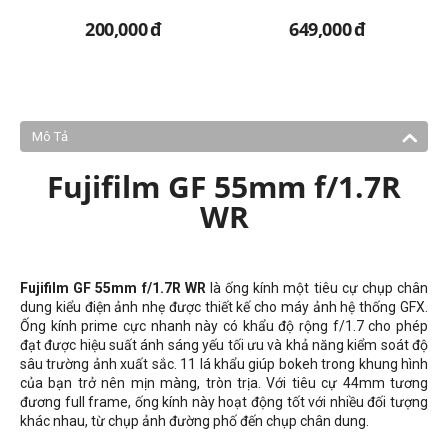
200,000
đ
649,000
đ
Mô Tả
Fujifilm GF 55mm f/1.7R
WR
Fujifilm GF 55mm f/1.7R WR
là ống kính một tiêu cự chụp chân
dung kiểu điện ảnh nhẹ được thiết kế cho máy ảnh hệ thống GFX.
Ống kính prime cực nhanh này có khẩu độ rộng f/1.7 cho phép
đạt được hiệu suất ánh sáng yếu tối ưu và khả năng kiểm soát độ
sâu trường ảnh xuất sắc. 11 lá khẩu giúp bokeh trong khung hình
của bạn trở nên mịn màng, tròn trịa. Với tiêu cự 44mm tương
đương full frame, ống kính này hoạt động tốt với nhiều đối tượng
khác nhau, từ chụp ảnh đường phố đến chụp chân dung.