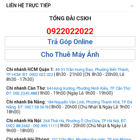
LIÊN HỆ TRỰC TIẾP
TỔNG ĐÀI CSKH
0922022022
Trả Góp Online
Cho Thuê Máy Ảnh
Chi nhánh HCM Quận 1:
49-51 Trần Hưng Đạo, Phường Bến Thành,
| 8h30 - 21h00 (CN: 8h30 - 20h00, Lễ:
TP. HCM. ĐT: 0922 022 022
8h30 - 17h30)
Chi nhánh Cần Thơ:
64 Hùng Vương, Phường Ninh Kiều, TP. Cần Thơ.
| 9h00 - 19h00 (Ngày Lễ: 9h00 - 19h00)
ĐT: 092.2345.488
Chi nhánh Đà Nẵng:
184 Nguyễn Văn Linh, Phường Thanh Khê, TP. Đà
| 8h00 - 20h00 (Chủ Nhật & Ngày Lễ: 9h00 -
Nẵng. ĐT: 0927 28 5678
18h00)
Chi nhánh Hà Nội:
264 Thái Hà, Phường Ô Chợ Dừa, TP. Hà Nội, ĐT:
| 9h00 - 20h00 (Chủ Nhật & Ngày Lễ:
0922 88 2662 - 092.995.1111
9h00 - 18h00)
Chi nhánh Hải Phòng:
101 Trần Phú, Phường Gia Viên, TP. Hải Phòng,