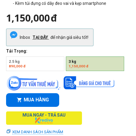
- Kèm túi đựng có dây đeo vai và kẹp smartphone
1,150,000
đ
Inbox
TẠI ĐÂY
để nhận giá siêu tốt!
Tải Trọng:
2.5 kg
3 kg
890,000
đ
1,150,000
đ
MUA HÀNG
MUA NGAY - TRẢ SAU
XEM DANH SÁCH SẢN PHẨM