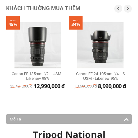
KHÁCH THƯỜNG MUA THÊM


GIẢM
GIẢM
G
45%
34%
2
Canon EF 135mm f/2 L USM -
Canon EF 24-105mm f/4L IS
C
Likenew 98%
USM - Likenew 95%
đ
12,990,000
đ
8,990,000
đ
23,421,000
đ
13,600,000
đ
Mô Tả
Tripod National