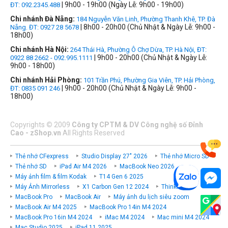
| 9h00 - 19h00 (Ngày Lễ: 9h00 - 19h00)
ĐT: 092.2345.488
Chi nhánh Đà Nẵng:
184 Nguyễn Văn Linh, Phường Thanh Khê, TP. Đà
| 8h00 - 20h00 (Chủ Nhật & Ngày Lễ: 9h00 -
Nẵng. ĐT: 0927 28 5678
18h00)
Chi nhánh Hà Nội:
264 Thái Hà, Phường Ô Chợ Dừa, TP. Hà Nội, ĐT:
| 9h00 - 20h00 (Chủ Nhật & Ngày Lễ:
0922 88 2662 - 092.995.1111
9h00 - 18h00)
Chi nhánh Hải Phòng:
101 Trần Phú, Phường Gia Viên, TP. Hải Phòng,
| 9h00 - 20h00 (Chủ Nhật & Ngày Lễ: 9h00 -
ĐT: 0835 091 246
18h00)
Copyrights
©
2009
Công ty CPTM & DV Công nghệ số Đỉnh
Cao - zShop.vn
All Rights Reserved
Thẻ nhớ CFexpress
Studio Display 27" 2026
Thẻ nhớ Micro SD
Thẻ nhớ SD
iPad Air M4 2026
MacBook Neo 2026
Máy ảnh film & film Kodak
T14 Gen 6 2025
Máy Ảnh Mirrorless
X1 Carbon Gen 12 2024
ThinkPad P
MacBook Pro
MacBook Air
Máy ảnh du lịch siêu zoom
MacBook Air M4 2025
MacBook Pro 14in M4 2024
MacBook Pro 16in M4 2024
iMac M4 2024
Mac mini M4 2024
Mac Studio 2025
iPad 11 2025