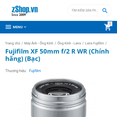

0



MENU
/
/
/
/
Trang chủ
Máy Ảnh - Ống Kính
Ống Kính - Lens
Lens Fujifilm
Fujifilm XF 50mm f/2 R WR (Chính
hãng) (Bạc)
Thương hiệu
Fujifilm