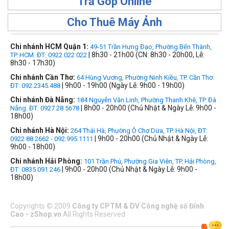
Trả Góp Online
Cho Thuê Máy Ảnh
Chi nhánh HCM Quận 1:
49-51 Trần Hưng Đạo, Phường Bến Thành,
| 8h30 - 21h00 (CN: 8h30 - 20h00, Lễ:
TP. HCM. ĐT: 0922 022 022
8h30 - 17h30)
Chi nhánh Cần Thơ:
64 Hùng Vương, Phường Ninh Kiều, TP. Cần Thơ.
| 9h00 - 19h00 (Ngày Lễ: 9h00 - 19h00)
ĐT: 092.2345.488
Chi nhánh Đà Nẵng:
184 Nguyễn Văn Linh, Phường Thanh Khê, TP. Đà
| 8h00 - 20h00 (Chủ Nhật & Ngày Lễ: 9h00 -
Nẵng. ĐT: 0927 28 5678
18h00)
Chi nhánh Hà Nội:
264 Thái Hà, Phường Ô Chợ Dừa, TP. Hà Nội, ĐT:
| 9h00 - 20h00 (Chủ Nhật & Ngày Lễ:
0922 88 2662 - 092.995.1111
9h00 - 18h00)
Chi nhánh Hải Phòng:
101 Trần Phú, Phường Gia Viên, TP. Hải Phòng,
| 9h00 - 20h00 (Chủ Nhật & Ngày Lễ: 9h00 -
ĐT: 0835 091 246
18h00)
Copyrights
©
2009
Công ty CPTM & DV Công nghệ số Đỉnh
Cao - zShop.vn
All Rights Reserved