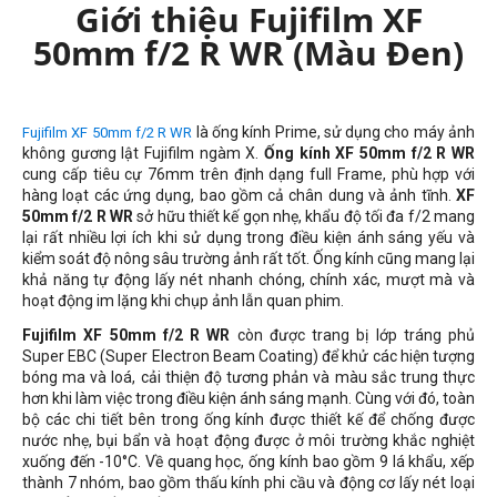
Giới thiệu Fujifilm XF
50mm f/2 R WR (Màu Đen)
là ống kính Prime, sử dụng cho máy ảnh
Fujifilm XF 50mm f/2 R WR
không gương lật Fujifilm ngàm X.
Ống kính XF 50mm f/2 R WR
cung cấp tiêu cự 76mm trên định dạng full Frame, phù hợp với
hàng loạt các ứng dụng, bao gồm cả chân dung và ảnh tĩnh.
XF
50mm f/2 R WR
sở hữu thiết kế gọn nhẹ, khẩu độ tối đa f/2 mang
lại rất nhiều lợi ích khi sử dụng trong điều kiện ánh sáng yếu và
kiểm soát độ nông sâu trường ảnh rất tốt. Ống kính cũng mang lại
khả năng tự động lấy nét nhanh chóng, chính xác, mượt mà và
hoạt động im lặng khi chụp ảnh lẫn quan phim.
Fujifilm XF 50mm f/2 R WR
còn được trang bị lớp tráng phủ
Super EBC (Super Electron Beam Coating) để khử các hiện tượng
bóng ma và loá, cải thiện độ tương phản và màu sắc trung thực
hơn khi làm việc trong điều kiện ánh sáng mạnh. Cùng với đó, toàn
bộ các chi tiết bên trong ống kính được thiết kế để chống được
nước nhẹ, bụi bẩn và hoạt động được ở môi trường khắc nghiệt
xuống đến -10°C. Về quang học, ống kính bao gồm 9 lá khẩu, xếp
thành 7 nhóm, bao gồm thấu kính phi cầu và động cơ lấy nét loại