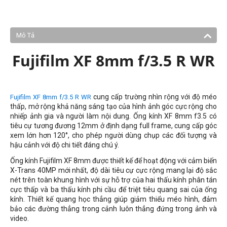
Mô Tả
Fujifilm XF 8mm f/3.5 R WR
cung cấp trường nhìn rộng với độ méo
Fujifilm XF 8mm f/3.5 R WR
thấp, mở rộng khả năng sáng tạo của hình ảnh góc cực rộng cho
nhiếp ảnh gia và người làm nội dung. Ống kính XF 8mm f3.5 có
tiêu cự tương đương 12mm ở định dạng full frame, cung cấp góc
xem lớn hơn 120°, cho phép người dùng chụp các đối tượng và
hậu cảnh với độ chi tiết đáng chú ý.
Ống kính Fujifilm XF 8mm được thiết kế để hoạt động với cảm biến
X-Trans 40MP mới nhất, độ dài tiêu cự cực rộng mang lại độ sắc
nét trên toàn khung hình với sự hỗ trợ của hai thấu kính phân tán
cực thấp và ba thấu kính phi cầu để triệt tiêu quang sai của ống
kính. Thiết kế quang học thẳng giúp giảm thiểu méo hình, đảm
bảo các đường thẳng trong cảnh luôn thẳng đứng trong ảnh và
video.