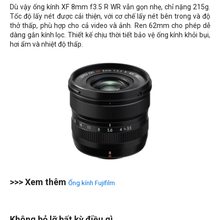
Dù vậy ống kính XF 8mm f3.5 R WR vẫn gọn nhẹ, chỉ nặng 215g.
Tốc độ lấy nét được cải thiện, với cơ chế lấy nét bên trong và độ
thở thấp, phù hợp cho cả video và ảnh. Ren 62mm cho phép dễ
dàng gắn kính lọc. Thiết kế chịu thời tiết bảo vệ ống kính khỏi bụi,
hơi ẩm và nhiệt độ thấp.
>>> Xem thêm
Ống kính Fujifilm
Không bỏ lỡ bất kỳ điều gì