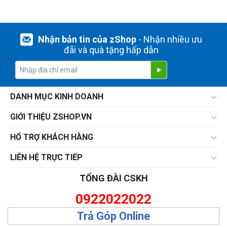
Nhận bản tin của zShop
- Nhận nhiều ưu
đãi và quà tặng hấp dẫn
DANH MỤC KINH DOANH
GIỚI THIỆU ZSHOP.VN
HỔ TRỢ KHÁCH HÀNG
LIÊN HỆ TRỰC TIẾP
TỔNG ĐÀI CSKH
0922022022
Trả Góp Online