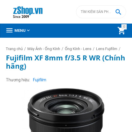

0



MENU
/
/
/
/
Trang chủ
Máy Ảnh - Ống Kính
Ống Kính - Lens
Lens Fujifilm
Fujifilm XF 8mm f/3.5 R WR (Chính
hãng)
Thương hiệu
Fujifilm