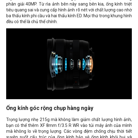
phân giải 40MP. Từ rìa ảnh bên này sang bên kia, ống kính triệt
tiêu quang sai và cung cấp hình ảnh rõ nét với chất lượng cao nhờ
ba thấu kính phi cầu và hai thấu kính ED. Mọi thứ trong khung hình
đều có thể là chủ thể chính.
Ống kính góc rộng chụp hàng ngày
Trọng lượng nhẹ 215g mà không làm giảm chất lượng hình ảnh,
bạn có thể thêm XF 8mm f/3.5 R WR vào túi máy ảnh của mình
mà không lo về trọng lượng. Các vòng đệm chống chịu thời tiết
xuyên suốt cấu trúc của ống kính bảo vệ ống kính khỏi bụi và