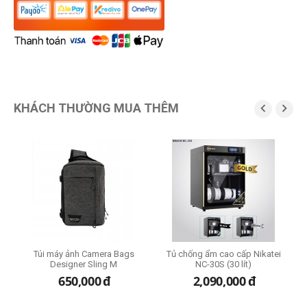
KHÁCH THƯỜNG MUA THÊM


o
Túi máy ảnh Camera Bags
Tủ chống ẩm cao cấp Nikatei
Designer Sling M
NC-30S (30 lít)
650,000
đ
2,090,000
đ