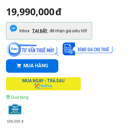
19,990,000
đ
Inbox
TẠI ĐÂY
để nhận giá siêu tốt!
MUA HÀNG
MUA NGAY - TRẢ SAU
Quà tặng
500,000
đ