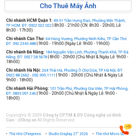
Cho Thuê Máy Ảnh
Chi nhánh HCM Quận 1:
49-51 Trần Hưng Đạo, Phường Bến Thành,
| 8h30 - 21h00 (CN: 8h30 - 20h00, Lễ:
TP. HCM. ĐT: 0922 022 022
8h30 - 17h30)
Chi nhánh Cần Thơ:
64 Hùng Vương, Phường Ninh Kiều, TP. Cần Thơ.
| 9h00 - 19h00 (Ngày Lễ: 9h00 - 19h00)
ĐT: 092.2345.488
Chi nhánh Đà Nẵng:
184 Nguyễn Văn Linh, Phường Thanh Khê, TP. Đà
| 8h00 - 20h00 (Chủ Nhật & Ngày Lễ: 9h00 -
Nẵng. ĐT: 0927 28 5678
18h00)
Chi nhánh Hà Nội:
264 Thái Hà, Phường Ô Chợ Dừa, TP. Hà Nội, ĐT:
| 9h00 - 20h00 (Chủ Nhật & Ngày Lễ:
0922 88 2662 - 092.995.1111
9h00 - 18h00)
Chi nhánh Hải Phòng:
101 Trần Phú, Phường Gia Viên, TP. Hải Phòng,
| 9h00 - 20h00 (Chủ Nhật & Ngày Lễ: 9h00 -
ĐT: 0835 091 246
18h00)
Copyrights
©
2009
Công ty CPTM & DV Công nghệ số Đỉnh
Cao - zShop.vn
All Rights Reserved
Thẻ nhớ CFexpress
Studio Display 27" 2026
Thẻ nhớ Micro SD