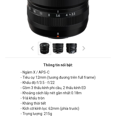
Thông tin nổi bật:
- Ngàm X / APS-C
- Tiêu cự 12mm (tương đương trên full frame)
- Khẩu độ f/3.5 - f/22
- Gồm 3 thấu kính phi cầu, 2 thấu kính ED
- Khoảng cách lấy nét gần nhất 0.18m
- 9 lá khẩu tròn
- Kháng thời tiết
- Kích cỡ kính lọc:
62
mm (phía trước)
- Trọng lượng: 2
15g