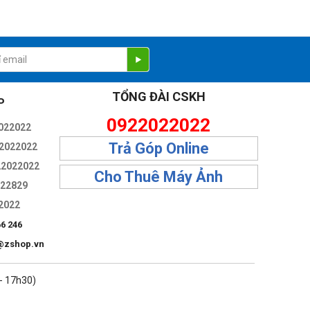
TỔNG ĐÀI CSKH
P
0922022022
022022
Trả Góp Online
2022022
22022022
Cho Thuê Máy Ảnh
322829
2022
66 246
@zshop.vn
 - 17h30)