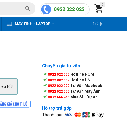
0


0922 022 022


MÁY TÍNH - LAPTOP
KHO HÀNG CŨ
1/2
Chuyên gia tư vấn
Hotline HCM
0922 022 022
Hotline HN
0922 882 662
Tư Vấn Macbook
0922 022 022
iêu tốt!
Tư Vấn Máy Ảnh
0922 022 022
Mua Sỉ - Dự Án
0972 666 246
Hỗ trợ trả góp