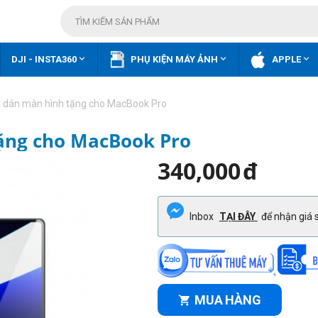



DJI - INSTA360
PHỤ KIỆN MÁY ẢNH
APPLE
ng dán màn hình tặng cho MacBook Pro
tặng cho MacBook Pro
340,000
đ
Inbox
TẠI ĐÂY
để nhận giá s
MUA HÀNG