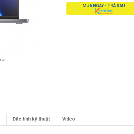
MUA NGAY - TRẢ SAU
 to
m
Đặc tính kỹ thuật
Video