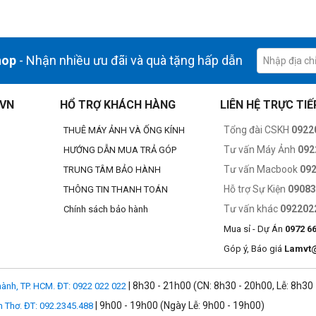
hop
- Nhận nhiều ưu đãi và quà tặng hấp dẫn
.VN
HỔ TRỢ KHÁCH HÀNG
LIÊN HỆ TRỰC TIẾ
Tổng đài CSKH
0922
THUÊ MÁY ẢNH VÀ ỐNG KÍNH
Tư vấn Máy Ảnh
092
HƯỚNG DẪN MUA TRẢ GÓP
Tư vấn Macbook
09
TRUNG TÂM BẢO HÀNH
Hỗ trợ Sự Kiện
0908
THÔNG TIN THANH TOÁN
Tư vấn khác
092202
Chính sách bảo hành
Mua sỉ - Dự Án
0972 6
Góp ý, Báo giá
Lamvt
| 8h30 - 21h00 (CN: 8h30 - 20h00, Lễ: 8h30
ành, TP. HCM. ĐT: 0922 022 022
| 9h00 - 19h00 (Ngày Lễ: 9h00 - 19h00)
n Thơ. ĐT: 092.2345.488