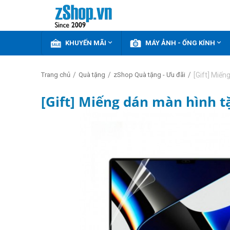


KHUYẾN MÃI
MÁY ẢNH - ỐNG KÍNH
/
/
/
[Gift] Miế
Trang chủ
Quà tặng
zShop Quà tặng - Ưu đãi
[Gift] Miếng dán màn hình 