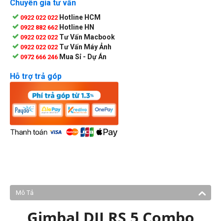
Chuyên gia tư vấn
Hotline HCM
0922 022 022
Hotline HN
0922 882 662
Tư Vấn Macbook
0922 022 022
Tư Vấn Máy Ảnh
0922 022 022
Mua Sỉ - Dự Án
0972 666 246
Hỗ trợ trả góp
Mô Tả
Gimbal DJI RS 5 Combo