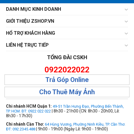
DANH MỤC KINH DOANH
GIỚI THIỆU ZSHOP.VN
HỔ TRỢ KHÁCH HÀNG
LIÊN HỆ TRỰC TIẾP
TỔNG ĐÀI CSKH
0922022022
Trả Góp Online
Cho Thuê Máy Ảnh
Chi nhánh HCM Quận 1:
49-51 Trần Hưng Đạo, Phường Bến Thành,
| 8h30 - 21h00 (CN: 8h30 - 20h00, Lễ:
TP. HCM. ĐT: 0922 022 022
8h30 - 17h30)
Chi nhánh Cần Thơ:
64 Hùng Vương, Phường Ninh Kiều, TP. Cần Thơ.
| 9h00 - 19h00 (Ngày Lễ: 9h00 - 19h00)
ĐT: 092.2345.488