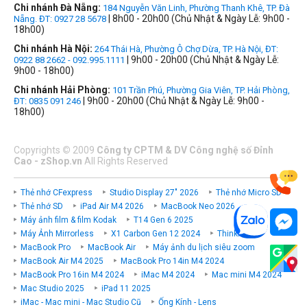
Chi nhánh Đà Nẵng:
184 Nguyễn Văn Linh, Phường Thanh Khê, TP. Đà
| 8h00 - 20h00 (Chủ Nhật & Ngày Lễ: 9h00 -
Nẵng. ĐT: 0927 28 5678
18h00)
Chi nhánh Hà Nội:
264 Thái Hà, Phường Ô Chợ Dừa, TP. Hà Nội, ĐT:
| 9h00 - 20h00 (Chủ Nhật & Ngày Lễ:
0922 88 2662 - 092.995.1111
9h00 - 18h00)
Chi nhánh Hải Phòng:
101 Trần Phú, Phường Gia Viên, TP. Hải Phòng,
| 9h00 - 20h00 (Chủ Nhật & Ngày Lễ: 9h00 -
ĐT: 0835 091 246
18h00)
Copyrights
©
2009
Công ty CPTM & DV Công nghệ số Đỉnh
Cao - zShop.vn
All Rights Reserved
Thẻ nhớ CFexpress
Studio Display 27" 2026
Thẻ nhớ Micro SD
Thẻ nhớ SD
iPad Air M4 2026
MacBook Neo 2026
Máy ảnh film & film Kodak
T14 Gen 6 2025
Máy Ảnh Mirrorless
X1 Carbon Gen 12 2024
ThinkPad P
MacBook Pro
MacBook Air
Máy ảnh du lịch siêu zoom
MacBook Air M4 2025
MacBook Pro 14in M4 2024
MacBook Pro 16in M4 2024
iMac M4 2024
Mac mini M4 2024
Mac Studio 2025
iPad 11 2025
iMac - Mac mini - Mac Studio Cũ
Ống Kính - Lens