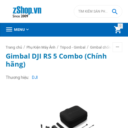

0



MENU
/
/
/
/
Trang chủ
Phụ Kiện Máy Ảnh
Tripod - Gimbal
Gimbal chống rung
G
Gimbal DJI RS 5 Combo (Chính
hãng)
Thương hiệu
DJI