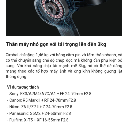
Thân máy nhỏ gọn với tải trọng lên đến 3kg
Gimbal chỉ nặng 1,46 kg với báng cầm pin và tấm tháo nhanh, và
có thể chuyển sang chế độ chụp dọc mà không cần phụ kiện bổ
sung. Với khả năng chịu tải mạnh mẽ 3kg, nó có thể dễ dàng
mang theo các tổ hợp máy ảnh và ống kính không gương lật
thông dụng.
Ví dụ tương thích
- Sony: FX3/A7M4/A7C/A1 + FE 24-70mm F2.8
- Canon: R5 Mark II + RF 24-70mm F2.8
- Nikon: Z6 III/Z7 II + Z 24-70mm F2.8
- Panasonic: S5M2 + 24-60mm F2.8
- Fujifilm: X-T5 + XF 16-55mm F2.8