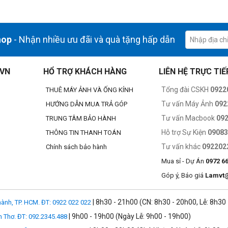
ng dính gậy selfie
góc nhìn thứ ba giống như máy bay không người lái và nhiều bức ảnh 360
hop
- Nhận nhiều ưu đãi và quà tặng hấp dẫn
.VN
HỔ TRỢ KHÁCH HÀNG
LIÊN HỆ TRỰC TIẾ
Tổng đài CSKH
0922
THUÊ MÁY ẢNH VÀ ỐNG KÍNH
Tư vấn Máy Ảnh
092
HƯỚNG DẪN MUA TRẢ GÓP
Tư vấn Macbook
09
TRUNG TÂM BẢO HÀNH
Hỗ trợ Sự Kiện
0908
THÔNG TIN THANH TOÁN
Tư vấn khác
092202
Chính sách bảo hành
Mua sỉ - Dự Án
0972 6
Góp ý, Báo giá
Lamvt
| 8h30 - 21h00 (CN: 8h30 - 20h00, Lễ: 8h30
ành, TP. HCM. ĐT: 0922 022 022
o các thử thách
| 9h00 - 19h00 (Ngày Lễ: 9h00 - 19h00)
n Thơ. ĐT: 092.2345.488
. Nó hoạt động tốt ở tốc độ cao, dưới nước, bụi bẩn, tuyết và được chế t