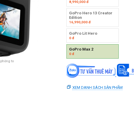
8,990,000
đ
GoPro Hero 13 Creator
Edition
16,990,000
đ
GoPro Lit Hero
0
đ
GoPro Max 2
0
đ
 phóng to
XEM DANH SÁCH SẢN PHẨM