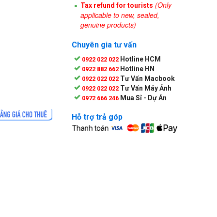
Tax refund for tourists
(Only
applicable to new, sealed,
genuine products)
Chuyên gia tư vấn
Hotline HCM
0922 022 022
Hotline HN
0922 882 662
Tư Vấn Macbook
0922 022 022
Tư Vấn Máy Ảnh
0922 022 022
Mua Sỉ - Dự Án
0972 666 246
Hỗ trợ trả góp