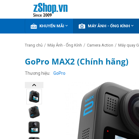


KHUYẾN MÃI
MÁY ẢNH - ỐNG KÍNH
/
/
/
Trang chủ
Máy Ảnh - Ống Kính
Camera Action
Máy quay 
GoPro MAX2 (Chính hãng)
Thương hiệu
GoPro