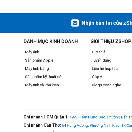
Gậy selfie vô hình: Ghi lại khung cảnh mà khô
Ghi lại những bức ảnh selfie vô hình tuyệt đẹp, cảnh quay 
Nhận bản tin của zS
DANH MỤC KINH DOANH
GIỚI THIỆU ZSHOP
Máy ảnh
Giới thiệu
Sản phẩm Apple
Tuyển dụng
Máy tính bảng
Liên hệ hợp tác
Sản phẩm kỹ thuật số
Góp ý
Máy tính và Phụ kiện
Blogs công nghệ
Chi nhánh HCM Quận 1:
49-51 Trần Hưng Đạo, Phường Bến Th
Bền bỉ: Camera 360 tốt nhất được thiết kế ch
Chi nhánh Cần Thơ:
64 Hùng Vương, Phường Ninh Kiều, TP. Cầ
MAX2 là camera 360 bền bỉ và linh hoạt nhất vì nó là GoPro