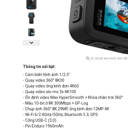

Di chuột vào hình ảnh để
Thông tin nổi bật:
- Cảm biến hình ảnh 1/2.3"
- Quay video 360° 8K30
- Quay video ống kính đơn 4K60
- Quay video slo-mo 3x 4K100
- Ổn định video Max HyperSmooth + Khóa chân trời 360°
- Màu 10-bit ở 8K 300Mbps + GP-Log
- Chụp ảnh 360° 8K 29MP, ống kính đơn 12MP 4K
- Wi-Fi 6/2.4GHz/5GHz; Bluetooth 5.3; GPS
- Cổng USB-C (3.0)
- Pin Enduro 1960mAh