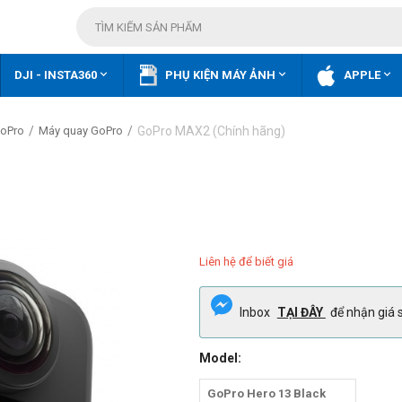



DJI - INSTA360
PHỤ KIỆN MÁY ẢNH
APPLE
/
/
GoPro MAX2 (Chính hãng)
GoPro
Máy quay GoPro
Liên hệ để biết giá
Inbox
TẠI ĐÂY
để nhận giá s
Model:
GoPro Hero 13 Black