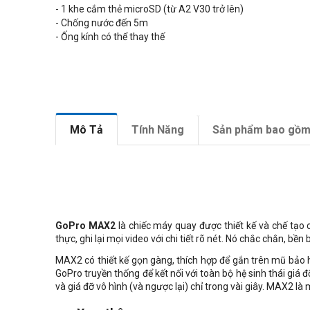
- 1 khe cắm thẻ microSD (từ A2 V30 trở lên)
- Chống nước đến 5m
- Ống kính có thể thay thế
Mô Tả
Tính Năng
Sản phẩm bao gồ
GoPro MAX2
là chiếc máy quay được thiết kế và chế tạ
thực, ghi lại mọi video với chi tiết rõ nét. Nó chắc chắn, bền
MAX2 có thiết kế gọn gàng, thích hợp để gắn trên mũ bảo h
GoPro truyền thống để kết nối với toàn bộ hệ sinh thái giá
và giá đỡ vô hình (và ngược lại) chỉ trong vài giây. MAX2 l