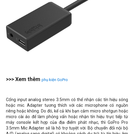
>>> Xem thêm
phụ kiện GoPro
Cổng input analog stereo 3.5mm có thể nhận các tín hiệu sóng
hoặc mic. Adapter tương thích với các microphone có nguồn
riêng hoặc không. Do đó, kể cả khi bạn cắm micro shotgun hoặc
micro cài áo để làm phỏng vấn hoặc nhận tín hiệu trực tiếp từ
máy console kết hợp của địa điểm phát nhạc, thì GoPro Pro
3.5mm Mic Adapter sẽ là hỗ trợ tuyệt vời. Bộ chuyển đổi nội bộ
A/D (analog sang digital) có khoảng cách dự trữ từ tín hiệu âm