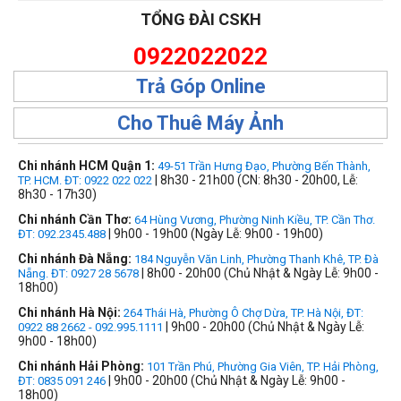
TỔNG ĐÀI CSKH
0922022022
Trả Góp Online
Cho Thuê Máy Ảnh
Chi nhánh HCM Quận 1:
49-51 Trần Hưng Đạo, Phường Bến Thành,
| 8h30 - 21h00 (CN: 8h30 - 20h00, Lễ:
TP. HCM. ĐT: 0922 022 022
8h30 - 17h30)
Chi nhánh Cần Thơ:
64 Hùng Vương, Phường Ninh Kiều, TP. Cần Thơ.
| 9h00 - 19h00 (Ngày Lễ: 9h00 - 19h00)
ĐT: 092.2345.488
Chi nhánh Đà Nẵng:
184 Nguyễn Văn Linh, Phường Thanh Khê, TP. Đà
| 8h00 - 20h00 (Chủ Nhật & Ngày Lễ: 9h00 -
Nẵng. ĐT: 0927 28 5678
18h00)
Chi nhánh Hà Nội:
264 Thái Hà, Phường Ô Chợ Dừa, TP. Hà Nội, ĐT:
| 9h00 - 20h00 (Chủ Nhật & Ngày Lễ:
0922 88 2662 - 092.995.1111
9h00 - 18h00)
Chi nhánh Hải Phòng:
101 Trần Phú, Phường Gia Viên, TP. Hải Phòng,
| 9h00 - 20h00 (Chủ Nhật & Ngày Lễ: 9h00 -
ĐT: 0835 091 246
18h00)