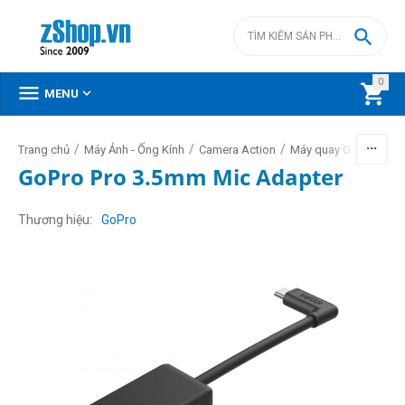

0



MENU
/
/
/
/
Trang chủ
Máy Ảnh - Ống Kính
Camera Action
Máy quay GoPro
Ph
GoPro Pro 3.5mm Mic Adapter
Thương hiệu
GoPro