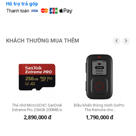
Hỗ trợ trả góp
KHÁCH THƯỜNG MUA THÊM


Thẻ nhớ MicroSDXC SanDisk
Điều khiển thông minh GoPro
B
Extreme Pro 256GB 200MB/s
The Remote cho
HERO9/10/11/12/13 Black
2,890,000
đ
1,790,000
đ