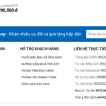
20,490,000
đ
990,000
đ
hop
- Nhận nhiều ưu đãi và quà tặng hấp dẫn
.VN
HỔ TRỢ KHÁCH HÀNG
LIÊN HỆ TRỰC TIẾ
Tổng đài CSKH
0922
THUÊ MÁY ẢNH VÀ ỐNG KÍNH
Tư vấn Máy Ảnh
092
HƯỚNG DẪN MUA TRẢ GÓP
Tư vấn Macbook
09
TRUNG TÂM BẢO HÀNH
Hỗ trợ Sự Kiện
0908
THÔNG TIN THANH TOÁN
Tư vấn khác
092202
Chính sách bảo hành
Mua sỉ - Dự Án
0972 6
Góp ý, Báo giá
Lamvt