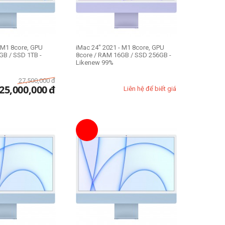
- M1 8core, GPU
iMac 24" 2021 - M1 8core, GPU
GB / SSD 1TB -
8core / RAM 16GB / SSD 256GB -
Likenew 99%
27,500,000
đ
25,000,000
đ
Liên hệ để biết giá