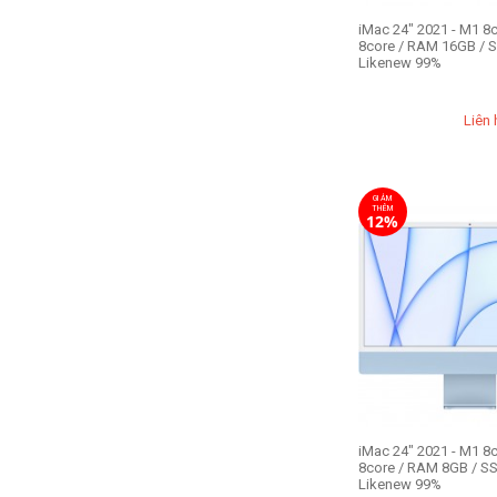
iMac 24" 2021 - M1 8
8core / RAM 16GB / 
Likenew 99%
Liên 
GIẢM
THÊM
12%
iMac 24" 2021 - M1 8
8core / RAM 8GB / S
Likenew 99%