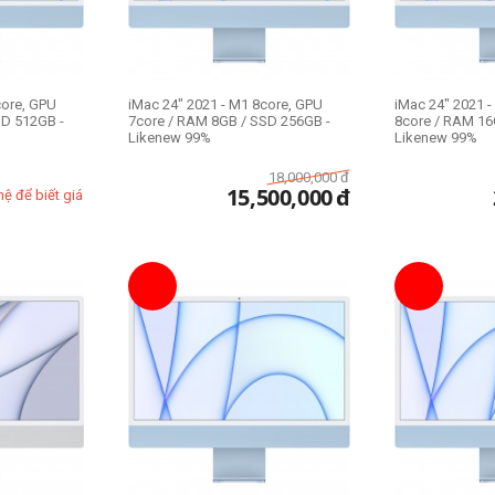
core, GPU
iMac 24" 2021 - M1 8core, GPU
iMac 24" 2021 
SD 512GB -
7core / RAM 8GB / SSD 256GB -
8core / RAM 16
Likenew 99%
Likenew 99%
18,000,000
đ
15,500,000
đ
hệ để biết giá