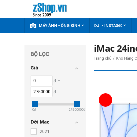



KHUYẾN MÃI
MÁY ẢNH - ỐNG KÍNH
DJI - INSTA360
iMac 24in
BỘ LỌC
/
Trang chủ
Kho Hàng C
Giá
đ
–
đ
0
đ
27500000
đ
Đời Mac
2021