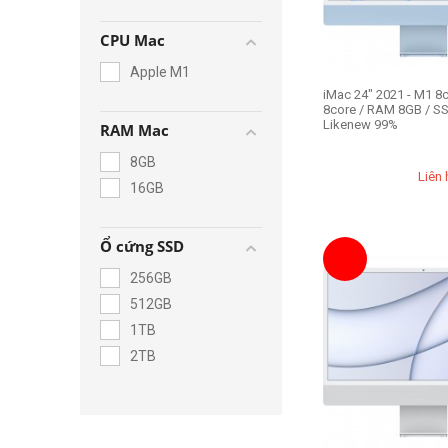
CPU Mac
Apple M1
iMac 24" 2021 - M1 8
8core / RAM 8GB / S
Likenew 99%
RAM Mac
8GB
Liên 
16GB
Ổ cứng SSD
256GB
512GB
1TB
2TB