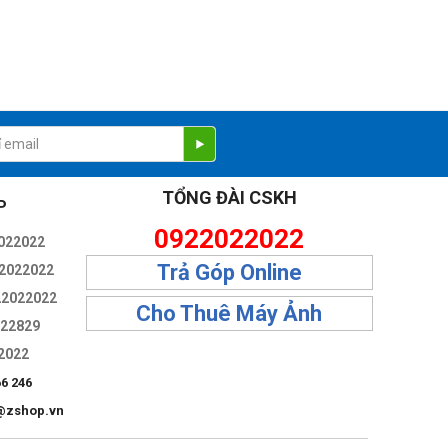
TỔNG ĐÀI CSKH
P
0922022022
022022
Trả Góp Online
2022022
22022022
Cho Thuê Máy Ảnh
322829
2022
66 246
@zshop.vn