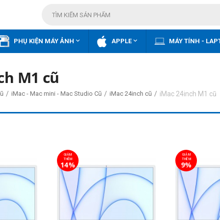


PHỤ KIỆN MÁY ẢNH
APPLE
MÁY TÍNH - LAP
ch M1 cũ
/
/
/
iMac 24inch M1 cũ
ũ
iMac - Mac mini - Mac Studio Cũ
iMac 24inch cũ
GIẢM
GIẢM
THÊM
THÊM
14%
9%