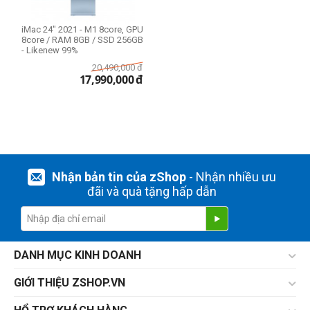
iMac 24" 2021 - M1 8core, GPU
8core / RAM 8GB / SSD 256GB
- Likenew 99%
20,490,000
đ
17,990,000
đ
Nhận bản tin của zShop
- Nhận nhiều ưu
đãi và quà tặng hấp dẫn
DANH MỤC KINH DOANH
GIỚI THIỆU ZSHOP.VN