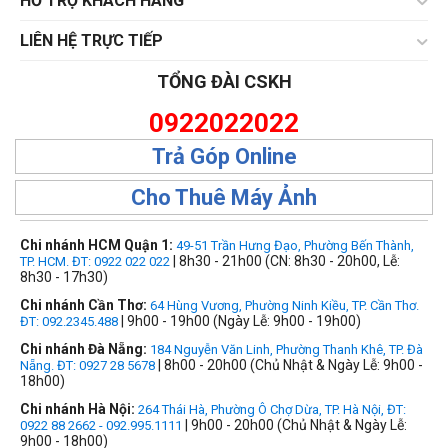
HỔ TRỢ KHÁCH HÀNG
LIÊN HỆ TRỰC TIẾP
TỔNG ĐÀI CSKH
0922022022
Trả Góp Online
Cho Thuê Máy Ảnh
Chi nhánh HCM Quận 1:
49-51 Trần Hưng Đạo, Phường Bến Thành,
| 8h30 - 21h00 (CN: 8h30 - 20h00, Lễ:
TP. HCM. ĐT: 0922 022 022
8h30 - 17h30)
Chi nhánh Cần Thơ:
64 Hùng Vương, Phường Ninh Kiều, TP. Cần Thơ.
| 9h00 - 19h00 (Ngày Lễ: 9h00 - 19h00)
ĐT: 092.2345.488
Chi nhánh Đà Nẵng:
184 Nguyễn Văn Linh, Phường Thanh Khê, TP. Đà
| 8h00 - 20h00 (Chủ Nhật & Ngày Lễ: 9h00 -
Nẵng. ĐT: 0927 28 5678
18h00)
Chi nhánh Hà Nội:
264 Thái Hà, Phường Ô Chợ Dừa, TP. Hà Nội, ĐT:
| 9h00 - 20h00 (Chủ Nhật & Ngày Lễ:
0922 88 2662 - 092.995.1111
9h00 - 18h00)