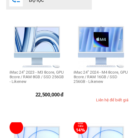
Đời Mac
2023
2024
2021
CPU Mac
Apple M1
iMac 24" 2023 - M3 8core, GPU
iMac 24" 2024 - M4 8core, GPU
Apple M3 8-core
8core / RAM 8GB / SSD 256GB
8core / RAM 16GB / SSD
- Likenew
Apple M4 CPU 8-core
256GB - Likenew
22,500,000
đ
RAM Mac
Liên hệ để biết giá
8GB
16GB
GIẢM
THÊM
14%
Ổ cứng SSD