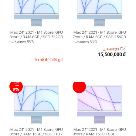
256GB
512GB
1TB
2TB
iMac 24" 2021 - M1 8core, GPU
iMac 24" 2021 - M1 8core, GPU
8core / RAM 8GB / SSD 512GB
7core / RAM 8GB / SSD 256GB
- Likenew 99%
- Likenew 99%
18,000,000
đ
15,500,000
đ
Liên hệ để biết giá
GIẢM
THÊM
9%
iMac 24" 2021 - M1 8core, GPU
iMac 24" 2021 - M1 8core, GPU
8core / RAM 16GB / SSD 1TB -
8core / RAM 16GB / SSD