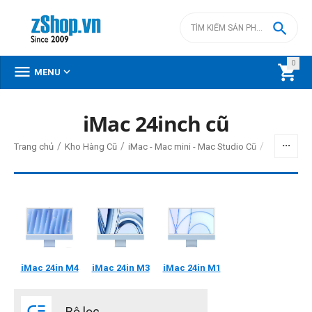

0



MENU
DANH MỤC SẢN PHẨM
iMac 24inch cũ
Menu
/
/
/
Trang chủ
Kho Hàng Cũ
iMac - Mac mini - Mac Studio Cũ
BỘ LỌC
Giá
iMac 24in
M4
iMac 24in
M3
iMac 24in
M1
đ
–
đ

Bộ lọc
0
đ
27500000
đ