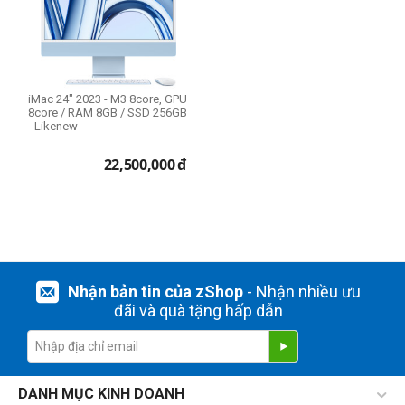
CPU Mac
Apple M3 8-core
iMac 24" 2023 - M3 8core, GPU
RAM Mac
8core / RAM 8GB / SSD 256GB
- Likenew
8GB
22,500,000
đ
Ổ cứng SSD
256GB
THIẾT LẬP LẠI
Nhận bản tin của zShop
- Nhận nhiều ưu
đãi và quà tặng hấp dẫn
DANH MỤC KINH DOANH