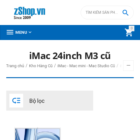

0



MENU
iMac 24inch M3 cũ
BỘ LỌC
/
/
/
Trang chủ
Kho Hàng Cũ
iMac - Mac mini - Mac Studio Cũ
iMac 24inc
Giá
đ
–
đ

Bộ lọc
22500000
đ
22500000
đ
Đời Mac
2023