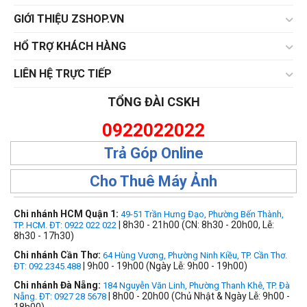
GIỚI THIỆU ZSHOP.VN
HỔ TRỢ KHÁCH HÀNG
LIÊN HỆ TRỰC TIẾP
TỔNG ĐÀI CSKH
0922022022
Trả Góp Online
Cho Thuê Máy Ảnh
Chi nhánh HCM Quận 1:
49-51 Trần Hưng Đạo, Phường Bến Thành,
| 8h30 - 21h00 (CN: 8h30 - 20h00, Lễ:
TP. HCM. ĐT: 0922 022 022
8h30 - 17h30)
Chi nhánh Cần Thơ:
64 Hùng Vương, Phường Ninh Kiều, TP. Cần Thơ.
| 9h00 - 19h00 (Ngày Lễ: 9h00 - 19h00)
ĐT: 092.2345.488
Chi nhánh Đà Nẵng:
184 Nguyễn Văn Linh, Phường Thanh Khê, TP. Đà
| 8h00 - 20h00 (Chủ Nhật & Ngày Lễ: 9h00 -
Nẵng. ĐT: 0927 28 5678