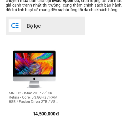
chuyên mua bán các loại
iMac Apple cũ,
chất lượng tốt với mức
giá cạnh tranh nhất thị trường, cộng thêm chính sách bảo hành,
2015
đổi trả linh hoạt sẽ mang đến sự hài lòng tối đa cho khách hàng.
2014
2013

Bộ lọc
Độ phân giải
5K 5120 x 2880
RAM Mac
8GB
16GB
32GB
MNED2 - iMac 2017 27" 5K
64GB
Retina - Core i5 3.8GHz / RAM
8GB / Fusion Driver 2TB / VGA
Pr...
Ổ cứng HDD Mac (1)
14,500,000
đ
1TB
3TB