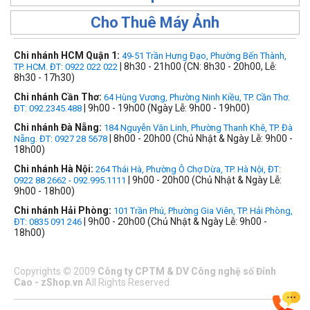
Cho Thuê Máy Ảnh
Chi nhánh HCM Quận 1:
49-51 Trần Hưng Đạo, Phường Bến Thành,
| 8h30 - 21h00 (CN: 8h30 - 20h00, Lễ:
TP. HCM. ĐT: 0922 022 022
8h30 - 17h30)
Chi nhánh Cần Thơ:
64 Hùng Vương, Phường Ninh Kiều, TP. Cần Thơ.
| 9h00 - 19h00 (Ngày Lễ: 9h00 - 19h00)
ĐT: 092.2345.488
Chi nhánh Đà Nẵng:
184 Nguyễn Văn Linh, Phường Thanh Khê, TP. Đà
| 8h00 - 20h00 (Chủ Nhật & Ngày Lễ: 9h00 -
Nẵng. ĐT: 0927 28 5678
18h00)
Chi nhánh Hà Nội:
264 Thái Hà, Phường Ô Chợ Dừa, TP. Hà Nội, ĐT:
| 9h00 - 20h00 (Chủ Nhật & Ngày Lễ:
0922 88 2662 - 092.995.1111
9h00 - 18h00)
Chi nhánh Hải Phòng:
101 Trần Phú, Phường Gia Viên, TP. Hải Phòng,
| 9h00 - 20h00 (Chủ Nhật & Ngày Lễ: 9h00 -
ĐT: 0835 091 246
18h00)
Copyrights
©
2009
Công ty CPTM & DV Công nghệ số Đỉnh
Cao - zShop.vn
All Rights Reserved