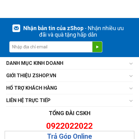
THIẾT LẬP LẠI
Nhận bản tin của zShop
- Nhận nhiều ưu
đãi và quà tặng hấp dẫn
DANH MỤC KINH DOANH
GIỚI THIỆU ZSHOP.VN
HỔ TRỢ KHÁCH HÀNG
LIÊN HỆ TRỰC TIẾP
TỔNG ĐÀI CSKH
0922022022
Trả Góp Online