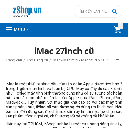

0



MENU
iMac 27inch cũ
BỘ LỌC
/
/
/
Trang chủ
Kho Hàng Cũ
iMac - Mac mini - Mac Studio Cũ
iMac Intel 
Giá
đ
–
đ
iMac là một thiết bị hàng đầu của tập đoàn Apple được tích hợp 2
trong 1 gồm màn hình và toàn bộ CPU. Máy có đầy đủ các kết nối
như 1 chiếc máy tính bình thường cũng như có sự tương tác hoàn
hảo với các sản phầm còn lại của Apple như iPad, iPhone, iPod,
14500000
đ
14500000
đ
MacBook,… Tuy nhiên, với mức giá khá cao so với các máy tính
cùng phân khúc,
iMac cũ
vẫn được người dùng ưa thích hơn. Nếu
Đời Mac
bạn tìm đến đúng các địa chỉ mua sắm uy tín thì việc lựa chọn các
sản phẩm công nghệ cũ, chất lượng tốt sẽ không hề khó khăn.
2020
Hiện nay, tại TP.HCM, zShop tự hào là một cửa hàng đáng tin cậy,
2017