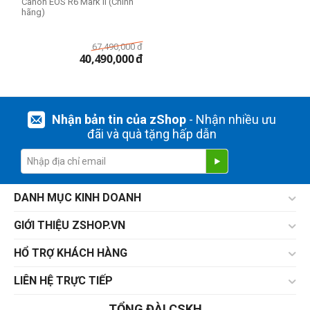
Canon EOS R6 Mark II (Chính
hãng)
67,490,000
đ
40,490,000
đ
Nhận bản tin của zShop
- Nhận nhiều ưu
đãi và quà tặng hấp dẫn
DANH MỤC KINH DOANH
GIỚI THIỆU ZSHOP.VN
HỔ TRỢ KHÁCH HÀNG
LIÊN HỆ TRỰC TIẾP
TỔNG ĐÀI CSKH