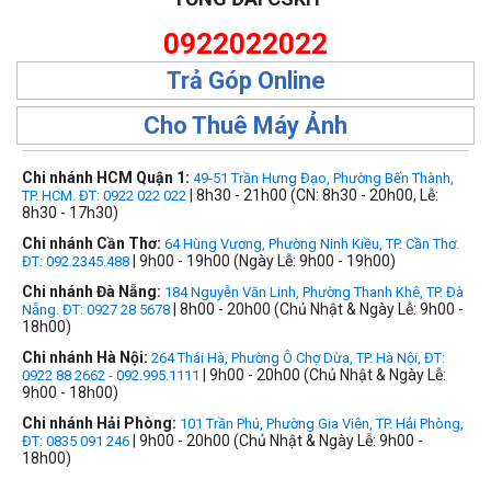
0922022022
Trả Góp Online
Cho Thuê Máy Ảnh
Chi nhánh HCM Quận 1:
49-51 Trần Hưng Đạo, Phường Bến Thành,
| 8h30 - 21h00 (CN: 8h30 - 20h00, Lễ:
TP. HCM. ĐT: 0922 022 022
8h30 - 17h30)
Chi nhánh Cần Thơ:
64 Hùng Vương, Phường Ninh Kiều, TP. Cần Thơ.
| 9h00 - 19h00 (Ngày Lễ: 9h00 - 19h00)
ĐT: 092.2345.488
Chi nhánh Đà Nẵng:
184 Nguyễn Văn Linh, Phường Thanh Khê, TP. Đà
| 8h00 - 20h00 (Chủ Nhật & Ngày Lễ: 9h00 -
Nẵng. ĐT: 0927 28 5678
18h00)
Chi nhánh Hà Nội:
264 Thái Hà, Phường Ô Chợ Dừa, TP. Hà Nội, ĐT:
| 9h00 - 20h00 (Chủ Nhật & Ngày Lễ:
0922 88 2662 - 092.995.1111
9h00 - 18h00)
Chi nhánh Hải Phòng:
101 Trần Phú, Phường Gia Viên, TP. Hải Phòng,
| 9h00 - 20h00 (Chủ Nhật & Ngày Lễ: 9h00 -
ĐT: 0835 091 246
18h00)