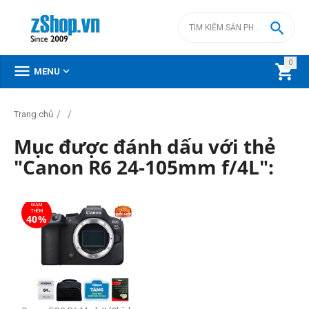

0



MENU
/
/
Trang chủ
Mục được đánh dấu với thẻ
"Canon R6 24-105mm f/4L":
GIẢM
THÊM
40%