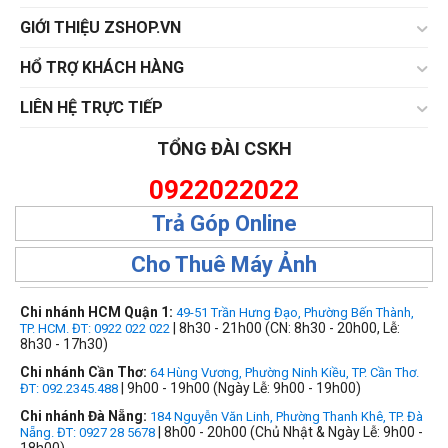
GIỚI THIỆU ZSHOP.VN
HỔ TRỢ KHÁCH HÀNG
LIÊN HỆ TRỰC TIẾP
TỔNG ĐÀI CSKH
0922022022
Trả Góp Online
Cho Thuê Máy Ảnh
Chi nhánh HCM Quận 1:
49-51 Trần Hưng Đạo, Phường Bến Thành,
| 8h30 - 21h00 (CN: 8h30 - 20h00, Lễ:
TP. HCM. ĐT: 0922 022 022
8h30 - 17h30)
Chi nhánh Cần Thơ:
64 Hùng Vương, Phường Ninh Kiều, TP. Cần Thơ.
| 9h00 - 19h00 (Ngày Lễ: 9h00 - 19h00)
ĐT: 092.2345.488
Chi nhánh Đà Nẵng:
184 Nguyễn Văn Linh, Phường Thanh Khê, TP. Đà
| 8h00 - 20h00 (Chủ Nhật & Ngày Lễ: 9h00 -
Nẵng. ĐT: 0927 28 5678