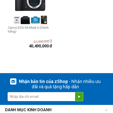
THIẾT LẬP LẠI
Canon EOS R6 Mark II (Chính
hãng)
67,490,000
đ
40,490,000
đ
Nhận bản tin của zShop
- Nhận nhiều ưu
đãi và quà tặng hấp dẫn
DANH MỤC KINH DOANH