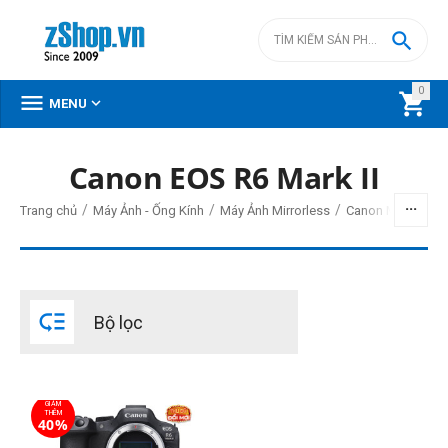

0



MENU
Canon EOS R6 Mark II
BỘ LỌC
/
/
/
Trang chủ
Máy Ảnh - Ống Kính
Máy Ảnh Mirrorless
Canon Mirrorless
Giá
đ
–
đ

Bộ lọc
67490000
đ
95980000
đ
Cấp độ chuyên nghiệp
GIẢM
Bán chuyên
THÊM
40%