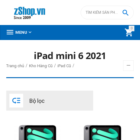

0



MENU
iPad mini 6 2021
BỘ LỌC
/
/
/
Trang chủ
Kho Hàng Cũ
iPad Cũ
Giá
đ
–
đ

Bộ lọc
8900000
đ
14900000
đ
Phiên bản Wifi/3G/4G LTE
Wi-Fi Only
Wi-Fi + 5G