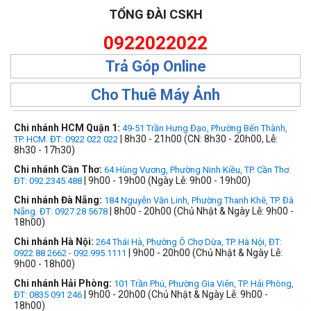
TỔNG ĐÀI CSKH
0922022022
Trả Góp Online
Cho Thuê Máy Ảnh
Chi nhánh HCM Quận 1:
49-51 Trần Hưng Đạo, Phường Bến Thành,
| 8h30 - 21h00 (CN: 8h30 - 20h00, Lễ:
TP. HCM. ĐT: 0922 022 022
8h30 - 17h30)
Chi nhánh Cần Thơ:
64 Hùng Vương, Phường Ninh Kiều, TP. Cần Thơ.
| 9h00 - 19h00 (Ngày Lễ: 9h00 - 19h00)
ĐT: 092.2345.488
Chi nhánh Đà Nẵng:
184 Nguyễn Văn Linh, Phường Thanh Khê, TP. Đà
| 8h00 - 20h00 (Chủ Nhật & Ngày Lễ: 9h00 -
Nẵng. ĐT: 0927 28 5678
18h00)
Chi nhánh Hà Nội:
264 Thái Hà, Phường Ô Chợ Dừa, TP. Hà Nội, ĐT:
| 9h00 - 20h00 (Chủ Nhật & Ngày Lễ:
0922 88 2662 - 092.995.1111
9h00 - 18h00)
Chi nhánh Hải Phòng:
101 Trần Phú, Phường Gia Viên, TP. Hải Phòng,
| 9h00 - 20h00 (Chủ Nhật & Ngày Lễ: 9h00 -
ĐT: 0835 091 246
18h00)