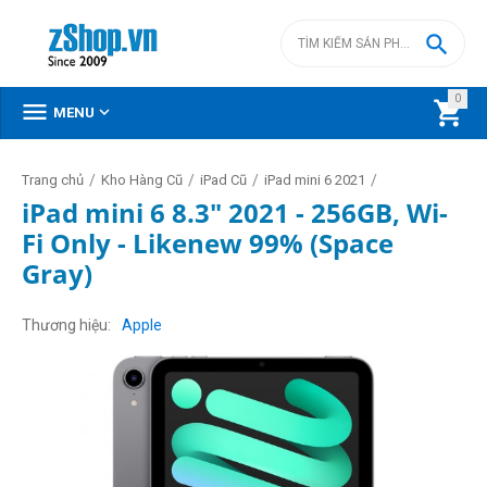

0



MENU
/
/
/
/
Trang chủ
Kho Hàng Cũ
iPad Cũ
iPad mini 6 2021
iPad mini 6 8.3" 2021 - 256GB, Wi-
Fi Only - Likenew 99% (Space
Gray)
Thương hiệu
Apple