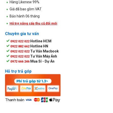
Hàng Likenew 99%
Giá đã bao gồm VAT
Bảo hành 06 tháng
Hỗ trợ nâng cấp thu cũ đổi mới
Chuyên gia tư vấn
Hotline HCM
0922 022 022
Hotline HN
0922 882 662
Tư Vấn Macbook
0922 022 022
Tư Vấn Máy Ảnh
0922 022 022
Mua Sỉ - Dự Án
0972 666 246
Hỗ trợ trả góp