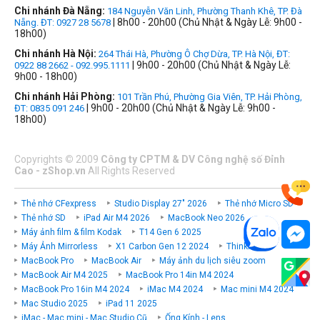
Chi nhánh Đà Nẵng:
184 Nguyễn Văn Linh, Phường Thanh Khê, TP. Đà
| 8h00 - 20h00 (Chủ Nhật & Ngày Lễ: 9h00 -
Nẵng. ĐT: 0927 28 5678
18h00)
Chi nhánh Hà Nội:
264 Thái Hà, Phường Ô Chợ Dừa, TP. Hà Nội, ĐT:
| 9h00 - 20h00 (Chủ Nhật & Ngày Lễ:
0922 88 2662 - 092.995.1111
9h00 - 18h00)
Chi nhánh Hải Phòng:
101 Trần Phú, Phường Gia Viên, TP. Hải Phòng,
| 9h00 - 20h00 (Chủ Nhật & Ngày Lễ: 9h00 -
ĐT: 0835 091 246
18h00)
Copyrights
©
2009
Công ty CPTM & DV Công nghệ số Đỉnh
Cao - zShop.vn
All Rights Reserved
Thẻ nhớ CFexpress
Studio Display 27" 2026
Thẻ nhớ Micro SD
Thẻ nhớ SD
iPad Air M4 2026
MacBook Neo 2026
Máy ảnh film & film Kodak
T14 Gen 6 2025
Máy Ảnh Mirrorless
X1 Carbon Gen 12 2024
ThinkPad P
MacBook Pro
MacBook Air
Máy ảnh du lịch siêu zoom
MacBook Air M4 2025
MacBook Pro 14in M4 2024
MacBook Pro 16in M4 2024
iMac M4 2024
Mac mini M4 2024
Mac Studio 2025
iPad 11 2025
iMac - Mac mini - Mac Studio Cũ
Ống Kính - Lens