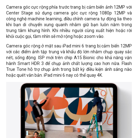
Camera góc cực rộng phía trước trang bị cảm biến ảnh 12MP với
Center Stage sử dụng camera góc cực rộng 1080p 12MP và
công nghệ machine learning, điều chỉnh camera tự động lia theo
khi bạn di chuyển xung quanh nhằm giữ bạn luôn nằm trong
trung tâm khung hình. Khi nhiều người cùng xuất hiện hoặc rời
khỏi cuộc gọi, tầm nhìn sẽ mở rộng hoặc zoom vào.
Camera góc rộng ở mặt sau iPad mini 6 trang bị cảm biến 12MP
với các điểm ảnh tập trung và khẩu độ lớn nhằm chụp quay sắc
nét, sống động. ISP mới trên chip A15 Bionic cho khả năng vận
hành Smart HDR 3 để chụp ảnh chất lượng cao hơn nữa. Flash
True Tone hỗ trợ chụp ảnh trong bất kỳ điều kiện ánh sáng nào
hoặc quét văn bản. iPad mini 6 nay có thể quay 4K.