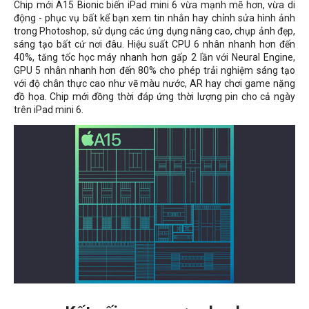
Chip mới A15 Bionic biến iPad mini 6 vừa mạnh mẽ hơn, vừa di
động - phục vụ bất kể bạn xem tin nhắn hay chỉnh sửa hình ảnh
trong Photoshop, sử dụng các ứng dụng nâng cao, chụp ảnh đẹp,
sáng tạo bất cứ nơi đâu. Hiệu suất CPU 6 nhân nhanh hơn đến
40%, tăng tốc học máy nhanh hơn gấp 2 lần với Neural Engine,
GPU 5 nhân nhanh hơn đến 80% cho phép trải nghiệm sáng tạo
với độ chân thực cao như vẽ màu nước, AR hay chơi game nặng
đồ họa. Chip mới đồng thời đáp ứng thời lượng pin cho cả ngày
trên iPad mini 6.