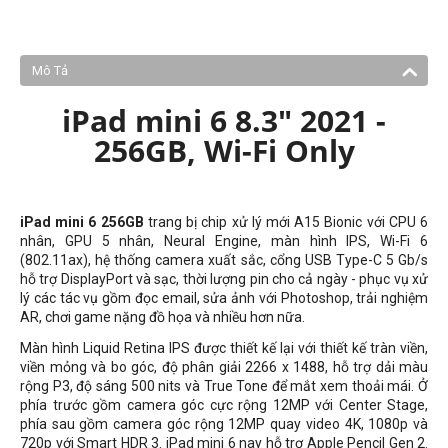
Mô Tả
iPad mini 6 8.3" 2021 -
256GB, Wi-Fi Only
iPad mini 6 256GB
trang bị chip xử lý mới A15 Bionic với CPU 6
nhân, GPU 5 nhân, Neural Engine, màn hình IPS, Wi-Fi 6
(802.11ax), hệ thống camera xuất sắc, cổng USB Type-C 5 Gb/s
hỗ trợ DisplayPort và sạc, thời lượng pin cho cả ngày - phục vụ xử
lý các tác vụ gồm đọc email, sửa ảnh với Photoshop, trải nghiệm
AR, chơi game nặng đồ họa và nhiều hơn nữa.
Màn hình Liquid Retina IPS được thiết kế lại với thiết kế tràn viền,
viền mỏng và bo góc, độ phân giải 2266 x 1488, hỗ trợ dải màu
rộng P3, độ sáng 500 nits và True Tone để mắt xem thoải mái. Ở
phía trước gồm camera góc cực rộng 12MP với Center Stage,
phía sau gồm camera góc rộng 12MP quay video 4K, 1080p và
720p với Smart HDR 3. iPad mini 6 nay hỗ trợ Apple Pencil Gen 2.