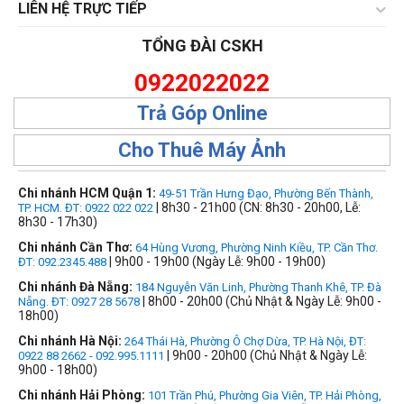
LIÊN HỆ TRỰC TIẾP
TỔNG ĐÀI CSKH
0922022022
Trả Góp Online
Cho Thuê Máy Ảnh
Chi nhánh HCM Quận 1:
49-51 Trần Hưng Đạo, Phường Bến Thành,
| 8h30 - 21h00 (CN: 8h30 - 20h00, Lễ:
TP. HCM. ĐT: 0922 022 022
8h30 - 17h30)
Chi nhánh Cần Thơ:
64 Hùng Vương, Phường Ninh Kiều, TP. Cần Thơ.
| 9h00 - 19h00 (Ngày Lễ: 9h00 - 19h00)
ĐT: 092.2345.488
Chi nhánh Đà Nẵng:
184 Nguyễn Văn Linh, Phường Thanh Khê, TP. Đà
| 8h00 - 20h00 (Chủ Nhật & Ngày Lễ: 9h00 -
Nẵng. ĐT: 0927 28 5678
18h00)
Chi nhánh Hà Nội:
264 Thái Hà, Phường Ô Chợ Dừa, TP. Hà Nội, ĐT:
| 9h00 - 20h00 (Chủ Nhật & Ngày Lễ:
0922 88 2662 - 092.995.1111
9h00 - 18h00)
Chi nhánh Hải Phòng:
101 Trần Phú, Phường Gia Viên, TP. Hải Phòng,