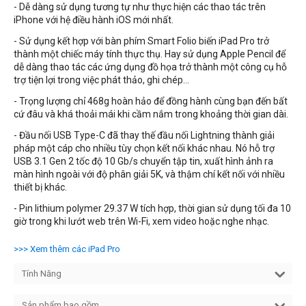
- Dễ dàng sử dụng tương tự như thực hiện các thao tác trên
iPhone với hệ điều hành iOS mới nhất.
- Sử dụng kết hợp với bàn phím Smart Folio biến iPad Pro trở
thành một chiếc máy tính thực thụ. Hay sử dụng Apple Pencil để
dễ dàng thao tác các ứng dụng đồ họa trở thành một công cụ hỗ
trợ tiện lợi trong việc phát thảo, ghi chép...
- Trọng lượng chỉ 468g hoàn hảo để đồng hành cùng bạn đến bất
cứ đâu và khá thoải mái khi cầm nắm trong khoảng thời gian dài.
- Đầu nối USB Type-C đã thay thế đầu nối Lightning thành giải
pháp một cáp cho nhiều tùy chọn kết nối khác nhau. Nó hỗ trợ
USB 3.1 Gen 2 tốc độ 10 Gb/s chuyển tập tin, xuất hình ảnh ra
màn hình ngoài với độ phân giải 5K, và thậm chí kết nối với nhiều
thiết bị khác.
- Pin lithium polymer 29.37 W tích hợp, thời gian sử dụng tối đa 10
giờ trong khi lướt web trên Wi-Fi, xem video hoặc nghe nhạc.
>>> Xem thêm các iPad Pro
Tính Năng
Sản phẩm bao gồm