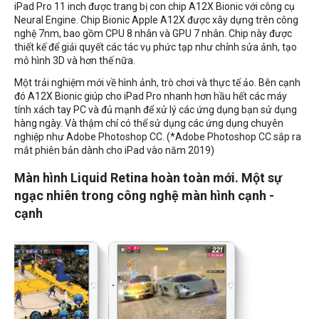
iPad Pro 11 inch được trang bị con chip A12X Bionic với công cụ
Neural Engine. Chip Bionic Apple A12X được xây dựng trên công
nghệ 7nm, bao gồm CPU 8 nhân và GPU 7 nhân. Chip này được
thiết kế để giải quyết các tác vụ phức tạp như chỉnh sửa ảnh, tạo
mô hình 3D và hơn thế nữa.
Một trải nghiệm mới về hình ảnh, trò chơi và thực tế ảo. Bên cạnh
đó A12X Bionic giúp cho iPad Pro nhanh hơn hầu hết các máy
tính xách tay PC và đủ mạnh để xử lý các ứng dụng bạn sử dụng
hàng ngày. Và thậm chí có thể sử dụng các ứng dụng chuyên
nghiệp như Adobe Photoshop CC. (*Adobe Photoshop CC sắp ra
mắt phiên bản dành cho iPad vào năm 2019)
Màn hình Liquid Retina hoàn toàn mới. Một sự
ngạc nhiên trong công nghệ màn hình cạnh -
cạnh