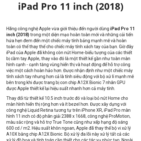
iPad Pro 11 inch (2018)
Hãng công nghệ Apple vừa giới thiệu đến người dùng
iPad Pro 11
inch (2018)
trong một diện mạo hoàn toàn mới và những cải tiến
hứa hẹn đem đến một chiếc máy tính bảng mạnh mẽ và hoàn
toàn có thể thay thế cho chiếc máy tính xách tay của bạn. Giờ đây
iPad của Apple đã không còn nút Home-biểu tượng của các thiết
bị cầm tay Apple, thay vào đó là một thiết kế gần như toàn màn
hình cạnh - cạnh tăng vùng hiển thị và hoạt động để hỗ trợ công
việc một cách hoàn hảo hơn. Được nhận định như một chiếc máy
tính xách tay nhưng hơn cả là tính siêu động với bộ xử lí mạnh mẽ
bên trong khi được trang bị con chip A12X Bionic 7 nhân GPU
được Apple thiết kế lại hiệu suất nhanh hơn cả máy tính.
Thay đổi từ thiết kế 10.5 inch trước đó và loại bỏ nút Home cho
màn hình hiển thị rộng hơn và ít bezel hơn. Được xây dựng với
công nghệ Liquid Retina tương tự trên iPhone XR, iPad Pro màn
hình 11 inch có độ phân giải 2388 x 1668, công nghệ ProMotion,
màu sắc rộng và hỗ trợ True Tone cũng như xếp hạng độ sáng
600 cd / m2. Hiệu suất khôn ngoan, Apple đã thay thế bộ vi xử lý
A10X bằng chip A12X Bionic. Bộ xử lý đa lõi này xử lý tất cả các
xử lý đồ họa và tính toán cần thiết cho các tác vụ phức tạp. Ngoài