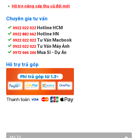
Hỗ trợ nâng cấp thu cũ đổi mới
Chuyên gia tư vấn
Hotline HCM
0922 022 022
Hotline HN
0922 882 662
Tư Vấn Macbook
0922 022 022
Tư Vấn Máy Ảnh
0922 022 022
Mua Sỉ - Dự Án
0972 666 246
Hỗ trợ trả góp
Mô Tả