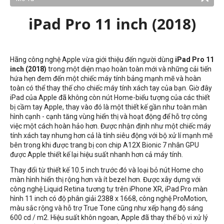
iPad Pro 11 inch (2018)
Hãng công nghệ Apple vừa giới thiệu đến người dùng
iPad Pro 11
inch (2018)
trong một diện mạo hoàn toàn mới và những cải tiến
hứa hẹn đem đến một chiếc máy tính bảng mạnh mẽ và hoàn
toàn có thể thay thế cho chiếc máy tính xách tay của bạn. Giờ đây
iPad của Apple đã không còn nút Home-biểu tượng của các thiết
bị cầm tay Apple, thay vào đó là một thiết kế gần như toàn màn
hình cạnh - cạnh tăng vùng hiển thị và hoạt động để hỗ trợ công
việc một cách hoàn hảo hơn. Được nhận định như một chiếc máy
tính xách tay nhưng hơn cả là tính siêu động với bộ xử lí mạnh mẽ
bên trong khi được trang bị con chip A12X Bionic 7 nhân GPU
được Apple thiết kế lại hiệu suất nhanh hơn cả máy tính.
Thay đổi từ thiết kế 10.5 inch trước đó và loại bỏ nút Home cho
màn hình hiển thị rộng hơn và ít bezel hơn. Được xây dựng với
công nghệ Liquid Retina tương tự trên iPhone XR, iPad Pro màn
hình 11 inch có độ phân giải 2388 x 1668, công nghệ ProMotion,
màu sắc rộng và hỗ trợ True Tone cũng như xếp hạng độ sáng
600 cd / m2. Hiệu suất khôn ngoan, Apple đã thay thế bộ vi xử lý