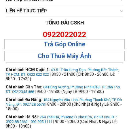
LIÊN HỆ TRỰC TIẾP
TỔNG ĐÀI CSKH
0922022022
Trả Góp Online
Cho Thuê Máy Ảnh
Chi nhánh HCM Quận 1:
49-51 Trần Hưng Đạo, Phường Bến Thành,
| 8h30 - 21h00 (CN: 8h30 - 20h00, Lễ:
TP. HCM. ĐT: 0922 022 022
8h30 - 17h30)
Chi nhánh Cần Thơ:
64 Hùng Vương, Phường Ninh Kiều, TP. Cần Thơ.
| 9h00 - 19h00 (Ngày Lễ: 9h00 - 19h00)
ĐT: 092.2345.488
Chi nhánh Đà Nẵng:
184 Nguyễn Văn Linh, Phường Thanh Khê, TP. Đà
| 8h00 - 20h00 (Chủ Nhật & Ngày Lễ: 9h00 -
Nẵng. ĐT: 0927 28 5678
18h00)
Chi nhánh Hà Nội:
264 Thái Hà, Phường Ô Chợ Dừa, TP. Hà Nội, ĐT:
| 9h00 - 20h00 (Chủ Nhật & Ngày Lễ:
0922 88 2662 - 092.995.1111
9h00 - 18h00)