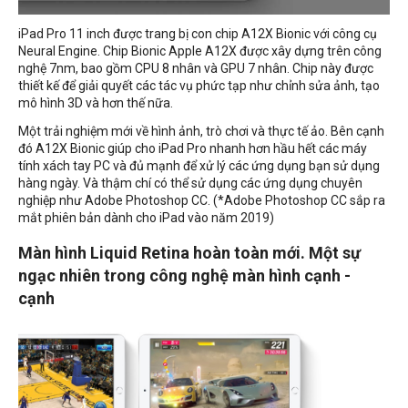
iPad Pro 11 inch được trang bị con chip A12X Bionic với công cụ
Neural Engine. Chip Bionic Apple A12X được xây dựng trên công
nghệ 7nm, bao gồm CPU 8 nhân và GPU 7 nhân. Chip này được
thiết kế để giải quyết các tác vụ phức tạp như chỉnh sửa ảnh, tạo
mô hình 3D và hơn thế nữa.
Một trải nghiệm mới về hình ảnh, trò chơi và thực tế ảo. Bên cạnh
đó A12X Bionic giúp cho iPad Pro nhanh hơn hầu hết các máy
tính xách tay PC và đủ mạnh để xử lý các ứng dụng bạn sử dụng
hàng ngày. Và thậm chí có thể sử dụng các ứng dụng chuyên
nghiệp như Adobe Photoshop CC. (*Adobe Photoshop CC sắp ra
mắt phiên bản dành cho iPad vào năm 2019)
Màn hình Liquid Retina hoàn toàn mới. Một sự
ngạc nhiên trong công nghệ màn hình cạnh -
cạnh