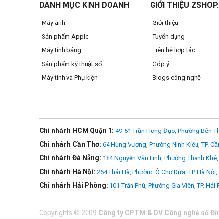
DANH MỤC KINH DOANH
GIỚI THIỆU ZSHOP
Máy ảnh
Giới thiệu
Sản phẩm Apple
Tuyển dụng
Máy tính bảng
Liên hệ hợp tác
Sản phẩm kỹ thuật số
Góp ý
Máy tính và Phụ kiện
Blogs công nghệ
Chi nhánh HCM Quận 1:
49-51 Trần Hưng Đạo, Phường Bến Th
Chi nhánh Cần Thơ:
64 Hùng Vương, Phường Ninh Kiều, TP. Cầ
Chi nhánh Đà Nẵng:
184 Nguyễn Văn Linh, Phường Thanh Khê, 
Chi nhánh Hà Nội:
264 Thái Hà, Phường Ô Chợ Dừa, TP. Hà Nội,
Chi nhánh Hải Phòng:
101 Trần Phú, Phường Gia Viên, TP. Hải
Copyrights
©
2009
Công ty CPTM & DV Công nghệ số Đỉ