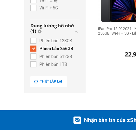
Wi-Fi Only
Wi-Fi + 5G
Dung lượng bộ nhớ
iPad Pro 12.9" 2021 - 
(1)
256GB, Wi-Fi + 5G - 
Phiên bản 128GB
Phiên bản 256GB
22,
Phiên bản 512GB
Phiên bản 1TB
THIẾT LẬP LẠI
Nhận bản tin của zS