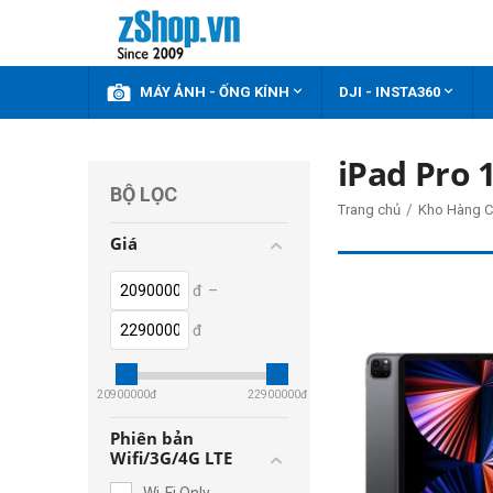



KHUYẾN MÃI
MÁY ẢNH - ỐNG KÍNH
DJI - INSTA360
iPad Pro 
BỘ LỌC
/
Trang chủ
Kho Hàng C
Giá
đ
–
đ
20900000
đ
22900000
đ
Phiên bản
Wifi/3G/4G LTE