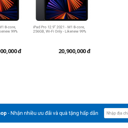
M1 8-core,
iPad Pro 12.9" 2021 - M1 8-core,
Likenew 99%
256GB, Wi-Fi Only - Likenew 99%
900,000
đ
20,900,000
đ
hop
- Nhận nhiều ưu đãi và quà tặng hấp dẫn