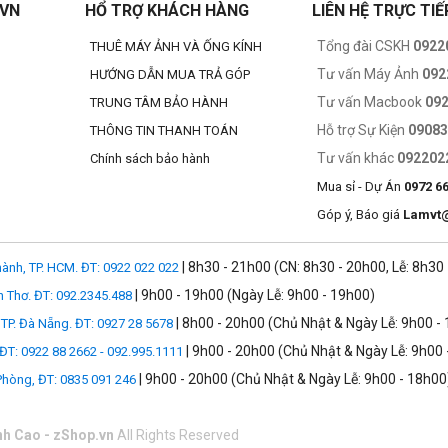
.VN
HỔ TRỢ KHÁCH HÀNG
LIÊN HỆ TRỰC TIẾ
Tổng đài CSKH
0922
THUÊ MÁY ẢNH VÀ ỐNG KÍNH
Tư vấn Máy Ảnh
092
HƯỚNG DẪN MUA TRẢ GÓP
Tư vấn Macbook
09
TRUNG TÂM BẢO HÀNH
Hỗ trợ Sự Kiện
0908
THÔNG TIN THANH TOÁN
Tư vấn khác
092202
Chính sách bảo hành
Mua sỉ - Dự Án
0972 6
Góp ý, Báo giá
Lamvt
| 8h30 - 21h00 (CN: 8h30 - 20h00, Lễ: 8h30
ành, TP. HCM. ĐT: 0922 022 022
| 9h00 - 19h00 (Ngày Lễ: 9h00 - 19h00)
n Thơ. ĐT: 092.2345.488
| 8h00 - 20h00 (Chủ Nhật & Ngày Lễ: 9h00 -
TP. Đà Nẵng. ĐT: 0927 28 5678
| 9h00 - 20h00 (Chủ Nhật & Ngày Lễ: 9h00 
 ĐT: 0922 88 2662 - 092.995.1111
| 9h00 - 20h00 (Chủ Nhật & Ngày Lễ: 9h00 - 18h00
 Phòng, ĐT: 0835 091 246
nh Cao - zShop.vn
All Rights Reserved