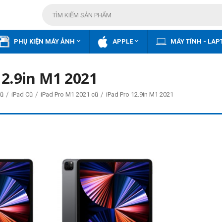


PHỤ KIỆN MÁY ẢNH
APPLE
MÁY TÍNH - LAP
12.9in M1 2021
/
/
/
ũ
iPad Cũ
iPad Pro M1 2021 cũ
iPad Pro 12.9in M1 2021