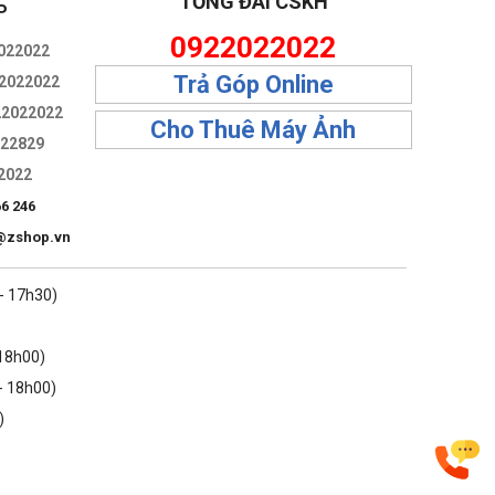
TỔNG ĐÀI CSKH
P
0922022022
022022
Trả Góp Online
2022022
22022022
Cho Thuê Máy Ảnh
322829
2022
66 246
@zshop.vn
 - 17h30)
 18h00)
- 18h00)
)