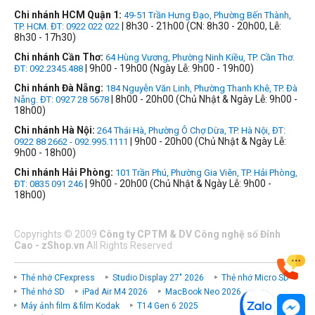
Chi nhánh HCM Quận 1:
49-51 Trần Hưng Đạo, Phường Bến Thành,
| 8h30 - 21h00 (CN: 8h30 - 20h00, Lễ:
TP. HCM. ĐT: 0922 022 022
8h30 - 17h30)
Chi nhánh Cần Thơ:
64 Hùng Vương, Phường Ninh Kiều, TP. Cần Thơ.
| 9h00 - 19h00 (Ngày Lễ: 9h00 - 19h00)
ĐT: 092.2345.488
Chi nhánh Đà Nẵng:
184 Nguyễn Văn Linh, Phường Thanh Khê, TP. Đà
| 8h00 - 20h00 (Chủ Nhật & Ngày Lễ: 9h00 -
Nẵng. ĐT: 0927 28 5678
18h00)
Chi nhánh Hà Nội:
264 Thái Hà, Phường Ô Chợ Dừa, TP. Hà Nội, ĐT:
| 9h00 - 20h00 (Chủ Nhật & Ngày Lễ:
0922 88 2662 - 092.995.1111
9h00 - 18h00)
Chi nhánh Hải Phòng:
101 Trần Phú, Phường Gia Viên, TP. Hải Phòng,
| 9h00 - 20h00 (Chủ Nhật & Ngày Lễ: 9h00 -
ĐT: 0835 091 246
18h00)
Copyrights
©
2009
Công ty CPTM & DV Công nghệ số Đỉnh
Cao - zShop.vn
All Rights Reserved
Thẻ nhớ CFexpress
Studio Display 27" 2026
Thẻ nhớ Micro SD
Thẻ nhớ SD
iPad Air M4 2026
MacBook Neo 2026
Máy ảnh film & film Kodak
T14 Gen 6 2025