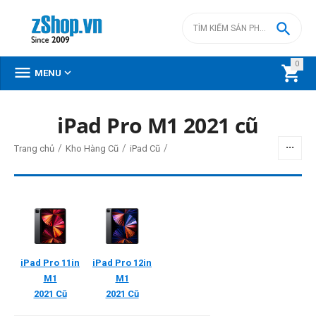

0



MENU
DANH MỤC SẢN PHẨM
iPad Pro M1 2021 cũ
Menu
/
/
/
Trang chủ
Kho Hàng Cũ
iPad Cũ
BỘ LỌC
Giá
iPad Pro 11in
iPad Pro 12in
đ
–
đ
M1
M1
2021 Cũ
2021 Cũ
15990000
đ
27900000
đ