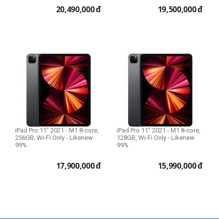
20,490,000
đ
19,500,000
đ
iPad Pro 11" 2021 - M1 8-core,
iPad Pro 11" 2021 - M1 8-core,
256GB, Wi-Fi Only - Likenew
128GB, Wi-Fi Only - Likenew
99%
99%
17,900,000
đ
15,990,000
đ