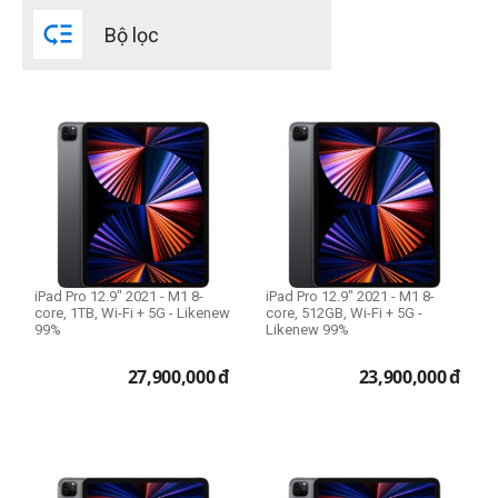

Bộ lọc
Phiên bản Wifi/3G/4G LTE
Wi-Fi Only
Wi-Fi + 5G
Dung lượng bộ nhớ
Phiên bản 128GB
Phiên bản 256GB
Phiên bản 512GB
Phiên bản 1TB
iPad Pro 12.9" 2021 - M1 8-
iPad Pro 12.9" 2021 - M1 8-
core, 1TB, Wi-Fi + 5G - Likenew
core, 512GB, Wi-Fi + 5G -
99%
Likenew 99%
27,900,000
đ
23,900,000
đ