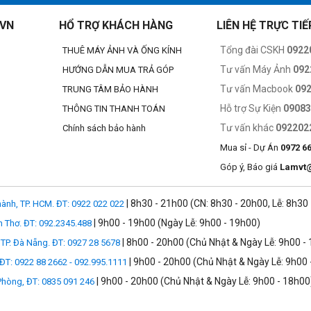
.VN
HỔ TRỢ KHÁCH HÀNG
LIÊN HỆ TRỰC TIẾ
Tổng đài CSKH
0922
THUÊ MÁY ẢNH VÀ ỐNG KÍNH
Tư vấn Máy Ảnh
092
HƯỚNG DẪN MUA TRẢ GÓP
Tư vấn Macbook
09
TRUNG TÂM BẢO HÀNH
Hỗ trợ Sự Kiện
0908
THÔNG TIN THANH TOÁN
Tư vấn khác
092202
Chính sách bảo hành
Mua sỉ - Dự Án
0972 6
Góp ý, Báo giá
Lamvt
| 8h30 - 21h00 (CN: 8h30 - 20h00, Lễ: 8h30
ành, TP. HCM. ĐT: 0922 022 022
| 9h00 - 19h00 (Ngày Lễ: 9h00 - 19h00)
n Thơ. ĐT: 092.2345.488
| 8h00 - 20h00 (Chủ Nhật & Ngày Lễ: 9h00 -
TP. Đà Nẵng. ĐT: 0927 28 5678
| 9h00 - 20h00 (Chủ Nhật & Ngày Lễ: 9h00 
 ĐT: 0922 88 2662 - 092.995.1111
| 9h00 - 20h00 (Chủ Nhật & Ngày Lễ: 9h00 - 18h00
 Phòng, ĐT: 0835 091 246