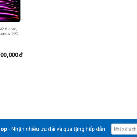
M2 8-core,
Likenew 99%
900,000
đ
hop
- Nhận nhiều ưu đãi và quà tặng hấp dẫn