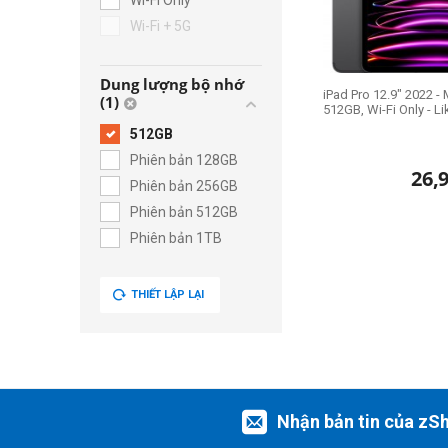
Wi-Fi Only
Wi-Fi + 5G
Dung lượng bộ nhớ
iPad Pro 12.9" 2022 - 
(1)
512GB, Wi-Fi Only - 
512GB
Phiên bản 128GB
26,
Phiên bản 256GB
Phiên bản 512GB
Phiên bản 1TB
THIẾT LẬP LẠI
Nhận bản tin của zS