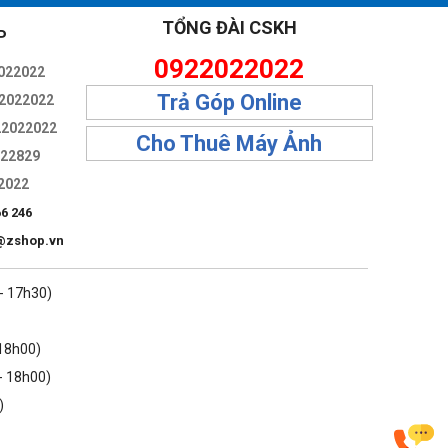
TỔNG ĐÀI CSKH
P
0922022022
022022
Trả Góp Online
2022022
22022022
Cho Thuê Máy Ảnh
322829
2022
66 246
@zshop.vn
 - 17h30)
 18h00)
- 18h00)
)