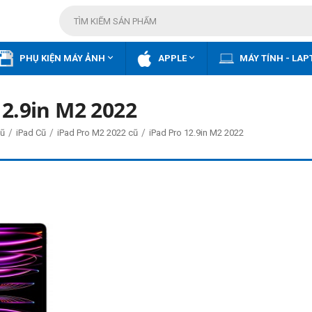


PHỤ KIỆN MÁY ẢNH
APPLE
MÁY TÍNH - LAP
12.9in M2 2022
/
/
/
ũ
iPad Cũ
iPad Pro M2 2022 cũ
iPad Pro 12.9in M2 2022