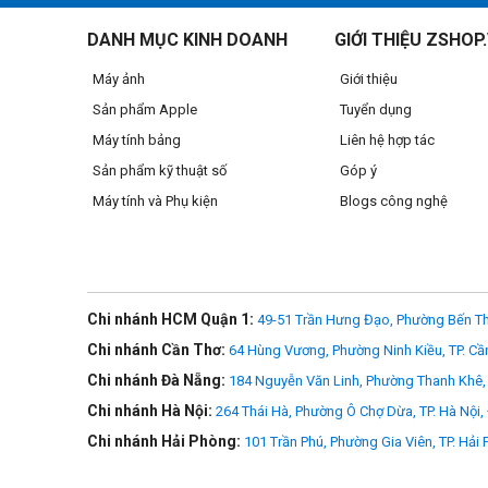
DANH MỤC KINH DOANH
GIỚI THIỆU ZSHOP
Máy ảnh
Giới thiệu
Sản phẩm Apple
Tuyển dụng
Máy tính bảng
Liên hệ hợp tác
Sản phẩm kỹ thuật số
Góp ý
Máy tính và Phụ kiện
Blogs công nghệ
Chi nhánh HCM Quận 1:
49-51 Trần Hưng Đạo, Phường Bến Th
Chi nhánh Cần Thơ:
64 Hùng Vương, Phường Ninh Kiều, TP. Cầ
Chi nhánh Đà Nẵng:
184 Nguyễn Văn Linh, Phường Thanh Khê, 
Chi nhánh Hà Nội:
264 Thái Hà, Phường Ô Chợ Dừa, TP. Hà Nội,
Chi nhánh Hải Phòng:
101 Trần Phú, Phường Gia Viên, TP. Hải