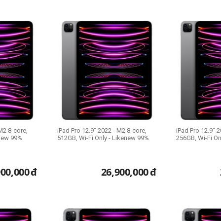
M2 8-core,
iPad Pro 12.9" 2022 - M2 8-core,
iPad Pro 12.9" 2
enew 99%
512GB, Wi-Fi Only - Likenew 99%
256GB, Wi-Fi On
900,000
đ
26,900,000
đ