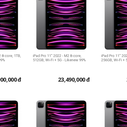
 8-core, 1TB,
iPad Pro 11" 2022 - M2 8-core,
iPad Pro 11" 20
99%
512GB, Wi-Fi + 5G - Likenew 99%
256GB, Wi-Fi + 
900,000
đ
23,490,000
đ