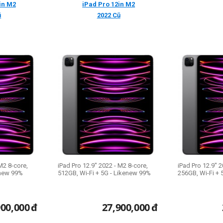
iPad Pro 12in M2
in M2
2022 Cũ
ũ
M2 8-core,
iPad Pro 12.9" 2022 - M2 8-core,
iPad Pro 12.9" 2
enew 99%
512GB, Wi-Fi + 5G - Likenew 99%
256GB, Wi-Fi + 
900,000
đ
27,900,000
đ