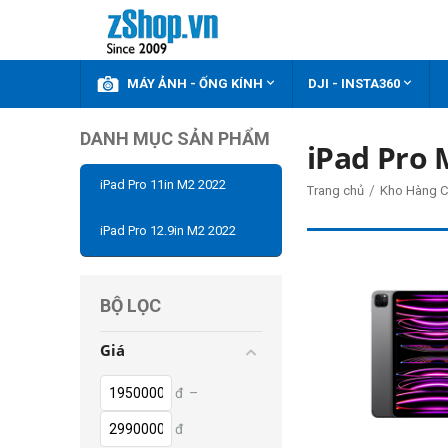



KHUYẾN MÃI
MÁY ẢNH - ỐNG KÍNH
DJI - INSTA360
DANH MỤC SẢN PHẨM
iPad Pro 
iPad Pro 11in M2 2022
/
Trang chủ
Kho Hàng C
iPad Pro 12.9in M2 2022
BỘ LỌC
Giá
đ
–
đ