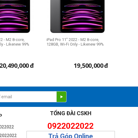
22 - M2 8-core,
iPad Pro 11" 2022 - M2 8-core,
ly - Likenew 99%
128GB, Wi-Fi Only - Likenew 99%
20,490,000
đ
19,500,000
đ
TỔNG ĐÀI CSKH
P
0922022022
022022
Trả Góp Online
2022022