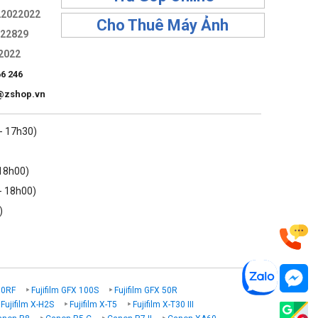
22022022
Cho Thuê Máy Ảnh
322829
2022
66 246
@zshop.vn
 - 17h30)
 18h00)
- 18h00)
)
00RF
Fujifilm GFX 100S
Fujifilm GFX 50R
Fujifilm X-H2S
Fujifilm X-T5
Fujifilm X-T30 III