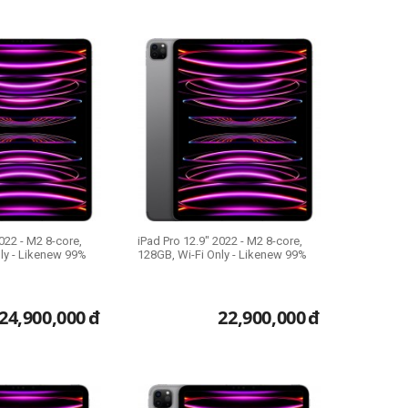
022 - M2 8-core,
iPad Pro 12.9" 2022 - M2 8-core,
ly - Likenew 99%
128GB, Wi-Fi Only - Likenew 99%
24,900,000
đ
22,900,000
đ