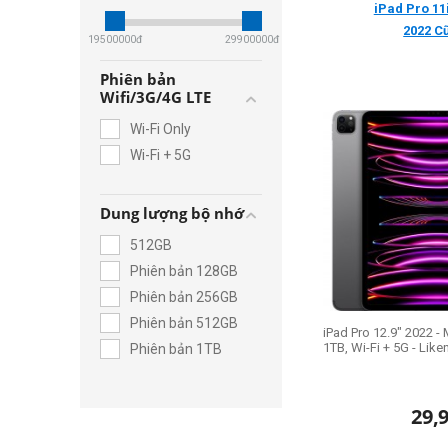
iPad Pro 11
2022 C
19500000
đ
29900000
đ
Phiên bản
Wifi/3G/4G LTE
Wi-Fi Only
Wi-Fi + 5G
Dung lượng bộ nhớ
512GB
Phiên bản 128GB
Phiên bản 256GB
Phiên bản 512GB
iPad Pro 12.9" 2022 - 
1TB, Wi-Fi + 5G - Lik
Phiên bản 1TB
29,