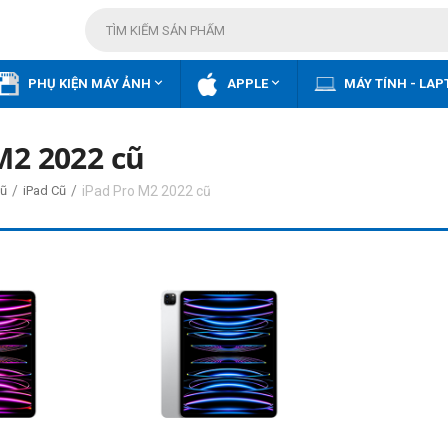


PHỤ KIỆN MÁY ẢNH
APPLE
MÁY TÍNH - LAP
M2 2022 cũ
/
/
iPad Pro M2 2022 cũ
ũ
iPad Cũ