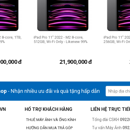
 8-core, 1TB,
iPad Pro 11" 2022 - M2 8-core,
iPad Pro 11" 20
99%
512GB, Wi-Fi Only - Likenew 99%
256GB, Wi-Fi On
900,000
đ
21,900,000
đ
hop
- Nhận nhiều ưu đãi và quà tặng hấp dẫn
.VN
HỔ TRỢ KHÁCH HÀNG
LIÊN HỆ TRỰC TIẾ
Tổng đài CSKH
0922
THUÊ MÁY ẢNH VÀ ỐNG KÍNH
Tư vấn Máy Ảnh
092
HƯỚNG DẪN MUA TRẢ GÓP