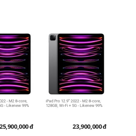
022 - M2 8-core,
iPad Pro 12.9" 2022 - M2 8-core,
5G - Likenew 99%
128GB, Wi-Fi + 5G - Likenew 99%
25,900,000
đ
23,900,000
đ