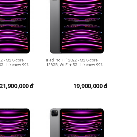
22 - M2 8-core,
iPad Pro 11" 2022 - M2 8-core,
5G - Likenew 99%
128GB, Wi-Fi + 5G - Likenew 99%
21,900,000
đ
19,900,000
đ