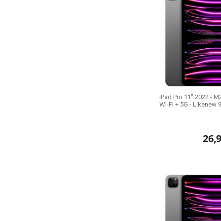
iPad Pro 11" 2022 - M2
Wi-Fi + 5G - Likenew 
26,