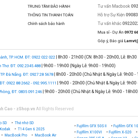
Tư vấn Macbook
09
TRUNG TÂM BẢO HÀNH
Hỗ trợ Sự Kiện
0908
THÔNG TIN THANH TOÁN
Tư vấn khác
092202
Chính sách bảo hành
Mua sỉ - Dự Án
0972 6
Góp ý, Báo giá
Lamvt
| 8h30 - 21h00 (CN: 8h30 - 20h00, Lễ: 8h30
ành, TP. HCM. ĐT: 0922 022 022
| 9h00 - 19h00 (Ngày Lễ: 9h00 - 19h00)
n Thơ. ĐT: 092.2345.488
| 8h00 - 20h00 (Chủ Nhật & Ngày Lễ: 9h00 -
TP. Đà Nẵng. ĐT: 0927 28 5678
| 9h00 - 20h00 (Chủ Nhật & Ngày Lễ: 9h00 
 ĐT: 0922 88 2662 - 092.995.1111
| 9h00 - 20h00 (Chủ Nhật & Ngày Lễ: 9h00 - 18h00
 Phòng, ĐT: 0835 091 246
nh Cao - zShop.vn
All Rights Reserved
o SD
Thẻ nhớ SD
Fujifilm GFX 50S II
Fujifilm GFX 1
 Kodak
T14 Gen 6 2025
Fujifilm X100VI
Fujifilm X-S20
MacBook Pro
MacBook Air