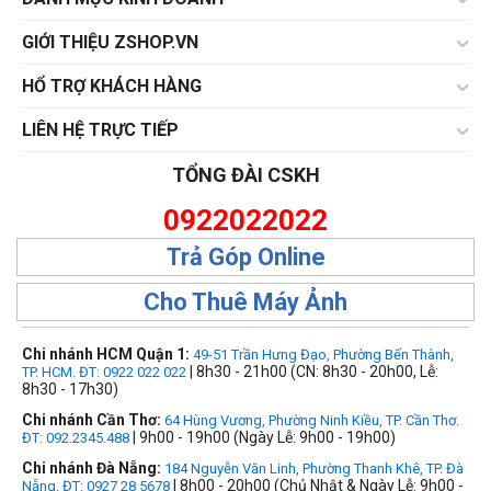
GIỚI THIỆU ZSHOP.VN
HỔ TRỢ KHÁCH HÀNG
LIÊN HỆ TRỰC TIẾP
TỔNG ĐÀI CSKH
0922022022
Trả Góp Online
Cho Thuê Máy Ảnh
Chi nhánh HCM Quận 1:
49-51 Trần Hưng Đạo, Phường Bến Thành,
| 8h30 - 21h00 (CN: 8h30 - 20h00, Lễ:
TP. HCM. ĐT: 0922 022 022
8h30 - 17h30)
Chi nhánh Cần Thơ:
64 Hùng Vương, Phường Ninh Kiều, TP. Cần Thơ.
| 9h00 - 19h00 (Ngày Lễ: 9h00 - 19h00)
ĐT: 092.2345.488
Chi nhánh Đà Nẵng:
184 Nguyễn Văn Linh, Phường Thanh Khê, TP. Đà
| 8h00 - 20h00 (Chủ Nhật & Ngày Lễ: 9h00 -
Nẵng. ĐT: 0927 28 5678