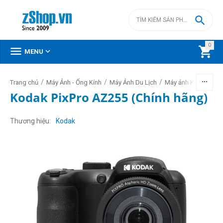

0



MENU
/
/
/
/
Trang chủ
Máy Ảnh - Ống Kính
Máy Ảnh Du Lịch
Máy ảnh Kodak
Kodak PixPro AZ255 (Chính hãng)
Thương hiệu
Kodak