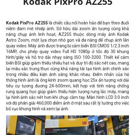
Kodak PixPro AZ255
Kodak PixPro AZ255
là chiếc cầu nối hoàn hảo để bạn theo đuổi
niềm đam mê nhiếp ảnh. Sở hữu dải zoom ấn tượng cùng khả
năng chụp ảnh linh hoạt, AZ255 thuộc dòng máy ảnh Kodak
Astro Zoom, một lựa chọn nhỏ gọn và đa năng để chụp ảnh lẫn
quay video. Máy ảnh được trang bị cảm biến BSI CMOS 1/2.3 inch
16MP, cho phép quay video Full HD 1080p ở tốc độ 30 khung
hình/giây và hỗ trợ dải nhạy sáng ISO 100-3200. Thiết kế cảm
biến BSI giúp giảm thiểu nhiễu hạt và duy trì độ sắc nét cao, mang
lại màu sắc trung thực cùng khả năng tái tạo hình ảnh chính xác
trong nhiều điều kiện ánh sáng khác nhau. Điểm nhấn của hệ
thống hình ảnh là ống kính zoom quang học 25x ấn tượng với dải
tiêu cự tương đương 24-600mm, kết hợp với tính năng chống
rung quang học giúp giảm thiểu hiện tượng rung lắc máy, mang
lại hình ảnh sắc nét hơn khi chụp cầm tay. Màn hình LCD 3.0 inch
với độ phân giải 460,000 điểm ảnh ở mặt sau rất lý tưởng cho việc
bố cục khung hình và xem lại ảnh.