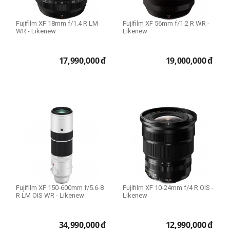
Fujifilm XF 18mm f/1.4 R LM
Fujifilm XF 56mm f/1.2 R WR -
WR - Likenew
Likenew
17,990,000
đ
19,000,000
đ
Fujifilm XF 150-600mm f/5.6-8
Fujifilm XF 10-24mm f/4 R OIS -
R LM OIS WR - Likenew
Likenew
34,990,000
đ
12,990,000
đ