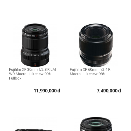
Fujifilm XF 30mm f/2.8 R LM
Fujifilm XF 60mm f/2.4 R
WR Macro - Likenew 99%
Macro - Likenew 98%
Fullbox
11,990,000
đ
7,490,000
đ