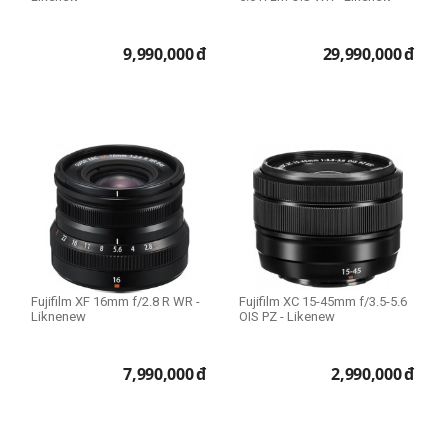
9,990,000
đ
29,990,000
đ
Fujifilm XF 16mm f/2.8 R WR -
Fujifilm XC 15-45mm f/3.5-5.6
Liknenew
OIS PZ - Likenew
7,990,000
đ
2,990,000
đ