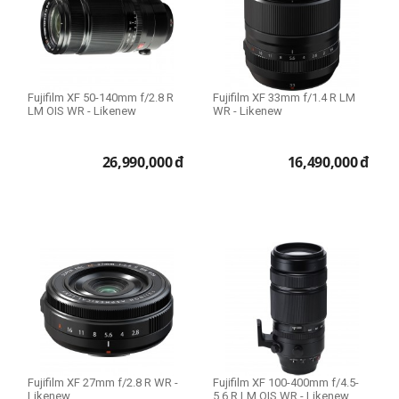
Fujifilm XF 50-140mm f/2.8 R
Fujifilm XF 33mm f/1.4 R LM
LM OIS WR - Likenew
WR - Likenew
26,990,000
đ
16,490,000
đ
Fujifilm XF 27mm f/2.8 R WR -
Fujifilm XF 100-400mm f/4.5-
Likenew
5.6 R LM OIS WR - Likenew