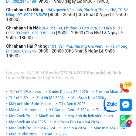
| 9h00 - 19h00 (Ngày Lễ: 9h00 - 19h00)
ĐT: 092.2345.488
Chi nhánh Đà Nẵng:
184 Nguyễn Văn Linh, Phường Thanh Khê, TP. Đà
| 8h00 - 20h00 (Chủ Nhật & Ngày Lễ: 9h00 -
Nẵng. ĐT: 0927 28 5678
18h00)
Chi nhánh Hà Nội:
264 Thái Hà, Phường Ô Chợ Dừa, TP. Hà Nội, ĐT:
| 9h00 - 20h00 (Chủ Nhật & Ngày Lễ:
0922 88 2662 - 092.995.1111
9h00 - 18h00)
Chi nhánh Hải Phòng:
101 Trần Phú, Phường Gia Viên, TP. Hải Phòng,
| 9h00 - 20h00 (Chủ Nhật & Ngày Lễ: 9h00 -
ĐT: 0835 091 246
18h00)
Copyrights
©
2009
Công ty CPTM & DV Công nghệ số Đỉnh
Cao - zShop.vn
All Rights Reserved
Thẻ nhớ CFexpress
Studio Display 27" 2026
Thẻ nhớ Micro SD
Thẻ nhớ SD
iPad Air M4 2026
MacBook Neo 2026
Máy ảnh film & film Kodak
T14 Gen 6 2025
Máy Ảnh Mirrorless
X1 Carbon Gen 12 2024
ThinkPad P
MacBook Pro
MacBook Air
Máy ảnh du lịch siêu zoom
MacBook Air M4 2025
MacBook Pro 14in M4 2024
MacBook Pro 16in M4 2024
iMac M4 2024
Mac mini M4 2024
Mac Studio 2025
iPad 11 2025