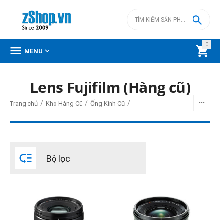

0



MENU
Lens Fujifilm (Hàng cũ)
BỘ LỌC
/
/
/
Trang chủ
Kho Hàng Cũ
Ống Kính Cũ
Giá
đ
–
đ

Bộ lọc
0
đ
39999000
đ
Loại ngàm lens
Fujifilm X