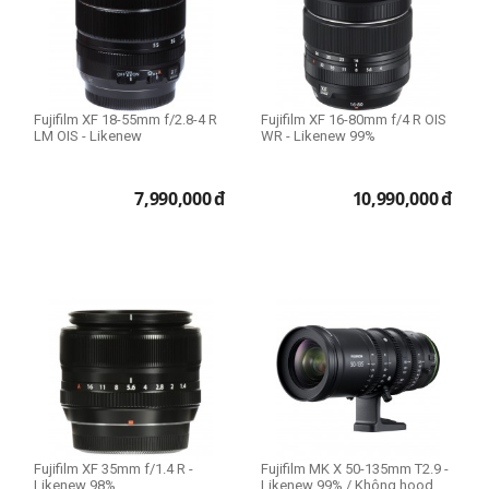
Fujifilm XF 18-55mm f/2.8-4 R
Fujifilm XF 16-80mm f/4 R OIS
LM OIS - Likenew
WR - Likenew 99%
7,990,000
đ
10,990,000
đ
Fujifilm XF 35mm f/1.4 R -
Fujifilm MK X 50-135mm T2.9 -
Likenew 98%
Likenew 99% / Không hood,