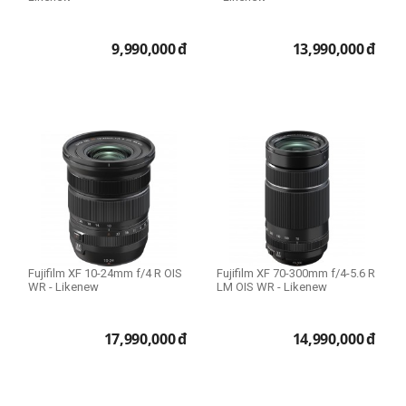
Lens dùng cho
Fujifilm
9,990,000
đ
13,990,000
đ
Lens Fullframe - Crop
APS-C
Fujifilm XF 10-24mm f/4 R OIS
Fujifilm XF 70-300mm f/4-5.6 R
WR - Likenew
LM OIS WR - Likenew
17,990,000
đ
14,990,000
đ