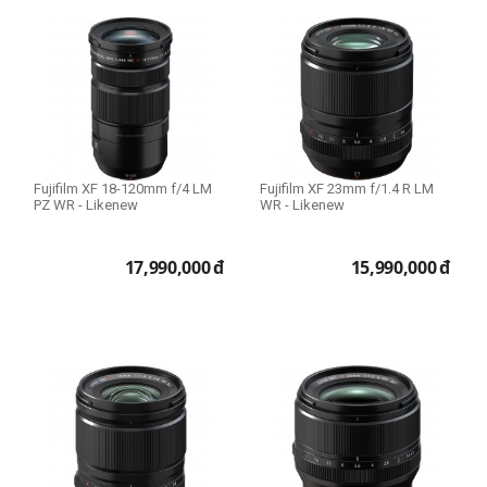
Fujifilm XF 18-120mm f/4 LM
Fujifilm XF 23mm f/1.4 R LM
PZ WR - Likenew
WR - Likenew
17,990,000
đ
15,990,000
đ