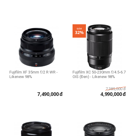
GIẢM
32%
Fujifilm XF 35mm f/2 R WR -
Fujifilm XC 50-230mm f/4.5-6.7
Likenew 98%
OIS (Đen) - Likenew 98%
7,385,000
đ
7,490,000
đ
4,990,000
đ