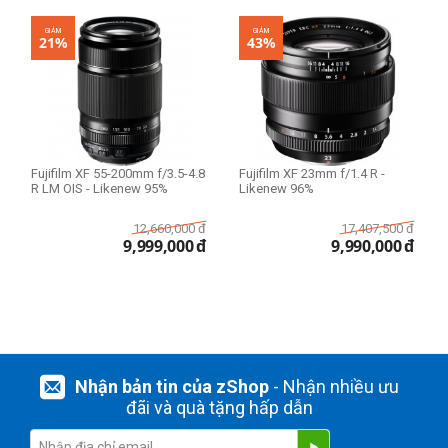
GIẢM
GIẢM
21%
43%
Fujifilm XF 55-200mm f/3.5-4.8
Fujifilm XF 23mm f/1.4 R -
R LM OIS - Likenew 95%
Likenew 96%
12,660,000
đ
17,407,500
đ
9,999,000
đ
9,990,000
đ
Nhận bản tin của zShop
- Nhận nhiều ưu
đãi và quà tặng hấp dẫn