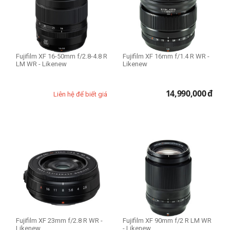
Thể loại lens
Macro Lens
Standard Lens
Telephoto Lens
Fujifilm XF 16-50mm f/2.8-4.8 R
Fujifilm XF 16mm f/1.4 R WR -
LM WR - Likenew
Likenew
Wide Lens
Prime Lens (Fixed Lens)
14,990,000
đ
Liên hệ để biết giá
Zoom Lens
Filter Size
Size 39mm
Size 58mm
Size 62mm
Size 67mm
Size 72mm
Size 82mm
Fujifilm XF 23mm f/2.8 R WR -
Fujifilm XF 90mm f/2 R LM WR
Likenew
- Likenew