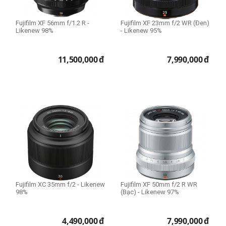
Fujifilm XF 56mm f/1.2 R -
Fujifilm XF 23mm f/2 WR (Đen)
Likenew 98%
- Likenew 95%
11,500,000
đ
7,990,000
đ
Fujifilm XC 35mm f/2 - Likenew
Fujifilm XF 50mm f/2 R WR
98%
(Bạc) - Likenew 97%
4,490,000
đ
7,990,000
đ