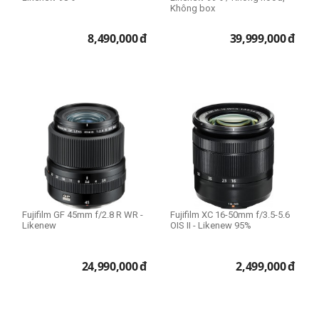
Không box
8,490,000
đ
39,999,000
đ
Fujifilm GF 45mm f/2.8 R WR -
Fujifilm XC 16-50mm f/3.5-5.6
Likenew
OIS II - Likenew 95%
24,990,000
đ
2,499,000
đ