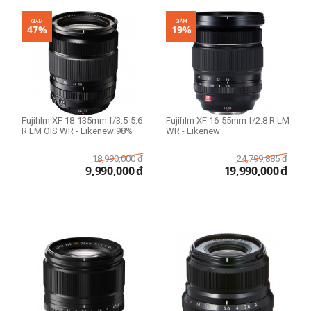
GIẢM
GIẢM
47%
19%
Fujifilm XF 18-135mm f/3.5-5.6
Fujifilm XF 16-55mm f/2.8 R LM
R LM OIS WR - Likenew 98%
WR - Likenew
18,990,000
đ
24,799,885
đ
9,990,000
đ
19,990,000
đ