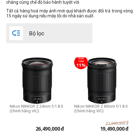
chăng cùng chế độ bảo hành tuyệt vời.
Tất cả hàng hoá máy ảnh mới quý khách được đổi trả trong vòng
Thể loại lens
15 ngày sử dụng nếu máy lỗi do nhà sản xuất.
Macro Lens

Bộ lọc
Standard Lens
Teleconverter
Telephoto Lens
Wide Lens
GIẢM
THÊM
11%
Prime Lens (Fixed Lens)
Zoom Lens
Cấp độ chuyên nghiệp
Bán chuyên
Nikon NIKKOR Z 24mm f/1.8 S
Nikon NIKKOR Z 85mm f/1.8 S
Chuyên nghiệp
(Chính hãng VIC)
(Chính hãng VIC)
21,990,000
đ
Filter Size
26,490,000
đ
19,490,000
đ
Size 46mm