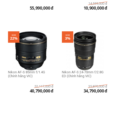
14,559,000
đ
55,990,000
đ
10,900,000
đ
GIẢM
GIẢM
22%
3%
Nikon AF-S 85mm f/1.4G
Nikon AF-S 24-70mm f/2.8G
(Chính hãng VIC)
ED (Chính hãng VIC)
52,117,000
đ
35,870,000
đ
40,790,000
đ
34,790,000
đ