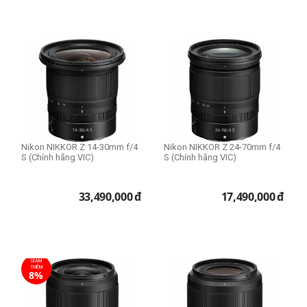
Size 52mm
Size 62mm
Size 67mm
Size 72mm
Size 77mm
Size 82mm
Size 95mm
Nikon NIKKOR Z 14-30mm f/4
Nikon NIKKOR Z 24-70mm f/4
S (Chính hãng VIC)
S (Chính hãng VIC)
Lens dùng cho
Nikon
33,490,000
đ
17,490,000
đ
Lens Fullframe - Crop
APS-C
Full Frame
GIẢM
THÊM
8%
THIẾT LẬP LẠI