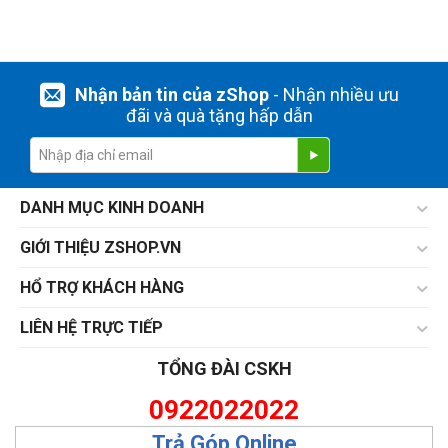
Nhận bản tin của zShop
- Nhận nhiều ưu
đãi và quà tặng hấp dẫn
DANH MỤC KINH DOANH
GIỚI THIỆU ZSHOP.VN
HỔ TRỢ KHÁCH HÀNG
LIÊN HỆ TRỰC TIẾP
TỔNG ĐÀI CSKH
0922022022
Trả Góp Online