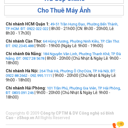
Cho Thuê Máy Ảnh
Chi nhánh HCM Quận 1:
49-51 Trần Hưng Đạo, Phường Bến Thành,
| 8h30 - 21h00 (CN: 8h30 - 20h00, Lễ:
TP. HCM. ĐT: 0922 022 022
8h30 - 17h30)
Chi nhánh Cần Thơ:
64 Hùng Vương, Phường Ninh Kiều, TP. Cần Thơ.
| 9h00 - 19h00 (Ngày Lễ: 9h00 - 19h00)
ĐT: 092.2345.488
Chi nhánh Đà Nẵng:
184 Nguyễn Văn Linh, Phường Thanh Khê, TP. Đà
| 8h00 - 20h00 (Chủ Nhật & Ngày Lễ: 9h00 -
Nẵng. ĐT: 0927 28 5678
18h00)
Chi nhánh Hà Nội:
264 Thái Hà, Phường Ô Chợ Dừa, TP. Hà Nội, ĐT:
| 9h00 - 20h00 (Chủ Nhật & Ngày Lễ:
0922 88 2662 - 092.995.1111
9h00 - 18h00)
Chi nhánh Hải Phòng:
101 Trần Phú, Phường Gia Viên, TP. Hải Phòng,
| 9h00 - 20h00 (Chủ Nhật & Ngày Lễ: 9h00 -
ĐT: 0835 091 246
18h00)
Copyrights
©
2009
Công ty CPTM & DV Công nghệ số Đỉnh
Cao - zShop.vn
All Rights Reserved