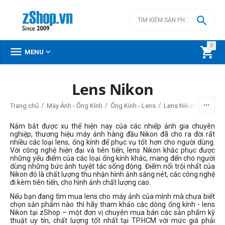

0



MENU
Lens Nikon
BỘ LỌC
/
/
/
Trang chủ
Máy Ảnh - Ống Kính
Ống Kính - Lens
Lens Nikon
Giá
Nắm bắt được xu thế hiện nay của các nhiếp ảnh gia chuyên
nghiệp, thương hiệu máy ảnh hàng đầu Nikon đã cho ra đời rất
nhiều các loại lens, ống kính để phục vụ tốt hơn cho người dùng.
đ
–
đ
Với công nghệ hiện đại và tiên tiến, lens Nikon khắc phục được
những yếu điểm của các loại ống kính khác, mang đến cho người
dùng những bức ảnh tuyệt tác sống động. Điểm nổi trội nhất của
0
đ
229990000
đ
Nikon đó là chất lượng thu nhận hình ảnh sáng nét, các công nghệ
đi kèm tiên tiến, cho hình ảnh chất lượng cao.
Loại ngàm lens
Nếu bạn đang tìm mua lens cho máy ảnh của mình mà chưa biết
chọn sản phẩm nào thì hãy tham khảo các dòng ống kính - lens
Nikon F
Nikon tại zShop – một đơn vị chuyên mua bán các sản phẩm kỹ
thuật uy tín, chất lượng tốt nhất tại TP.HCM với mức giá phải
Nikon Z