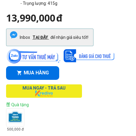
- Trọng lượng: 415g
13,990,000
đ
Inbox
TẠI ĐÂY
để nhận giá siêu tốt!
MUA HÀNG
MUA NGAY - TRẢ SAU
Quà tặng
500,000
đ