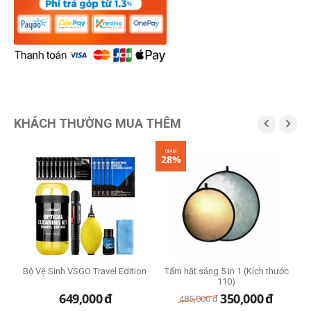
KHÁCH THƯỜNG MUA THÊM


GIẢM
28%
Bộ Vệ Sinh VSGO Travel Edition
Tấm hắt sáng 5 in 1 (Kích thước
110)
649,000
đ
350,000
đ
485,000
đ