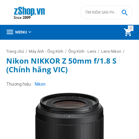

0



MENU
/
/
/
/
Trang chủ
Máy Ảnh - Ống Kính
Ống Kính - Lens
Lens Nikon
Nikon NIKKOR Z 50mm f/1.8 S
(Chính hãng VIC)
Thương hiệu
Nikon