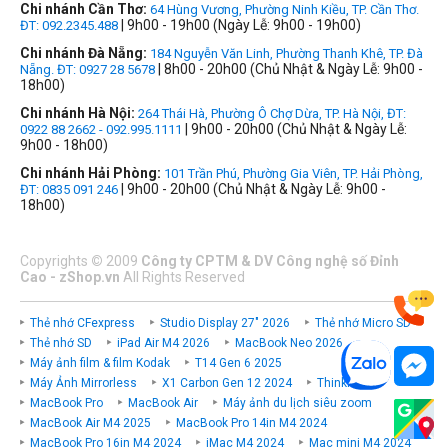
Chi nhánh Cần Thơ:
64 Hùng Vương, Phường Ninh Kiều, TP. Cần Thơ.
| 9h00 - 19h00 (Ngày Lễ: 9h00 - 19h00)
ĐT: 092.2345.488
Chi nhánh Đà Nẵng:
184 Nguyễn Văn Linh, Phường Thanh Khê, TP. Đà
| 8h00 - 20h00 (Chủ Nhật & Ngày Lễ: 9h00 -
Nẵng. ĐT: 0927 28 5678
18h00)
Chi nhánh Hà Nội:
264 Thái Hà, Phường Ô Chợ Dừa, TP. Hà Nội, ĐT:
| 9h00 - 20h00 (Chủ Nhật & Ngày Lễ:
0922 88 2662 - 092.995.1111
9h00 - 18h00)
Chi nhánh Hải Phòng:
101 Trần Phú, Phường Gia Viên, TP. Hải Phòng,
| 9h00 - 20h00 (Chủ Nhật & Ngày Lễ: 9h00 -
ĐT: 0835 091 246
18h00)
Copyrights
©
2009
Công ty CPTM & DV Công nghệ số Đỉnh
Cao - zShop.vn
All Rights Reserved
Thẻ nhớ CFexpress
Studio Display 27" 2026
Thẻ nhớ Micro SD
Thẻ nhớ SD
iPad Air M4 2026
MacBook Neo 2026
Máy ảnh film & film Kodak
T14 Gen 6 2025
Máy Ảnh Mirrorless
X1 Carbon Gen 12 2024
ThinkPad P
MacBook Pro
MacBook Air
Máy ảnh du lịch siêu zoom
MacBook Air M4 2025
MacBook Pro 14in M4 2024
MacBook Pro 16in M4 2024
iMac M4 2024
Mac mini M4 2024