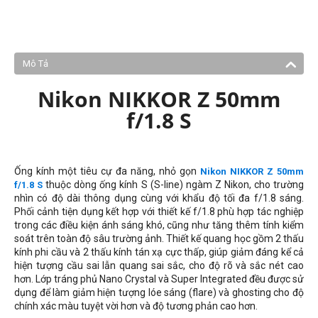
Mô Tả
Nikon NIKKOR Z 50mm
f/1.8 S
Ống kính một tiêu cự đa năng, nhỏ gọn
Nikon NIKKOR Z 50mm
thuộc dòng ống kính S (S-line) ngàm Z Nikon, cho trường
f/1.8 S
nhìn có độ dài thông dụng cùng với khẩu độ tối đa f/1.8 sáng.
Phối cảnh tiện dụng kết hợp với thiết kế f/1.8 phù hợp tác nghiệp
trong các điều kiện ánh sáng khó, cũng như tăng thêm tính kiểm
soát trên toàn độ sâu trường ảnh. Thiết kế quang học gồm 2 thấu
kính phi cầu và 2 thấu kính tán xạ cực thấp, giúp giảm đáng kể cả
hiện tượng cầu sai lẫn quang sai sắc, cho độ rõ và sắc nét cao
hơn. Lớp tráng phủ Nano Crystal và Super
Integrated đều được sử
dụng để làm giảm hiện tượng lóe sáng (flare) và ghosting cho độ
chính xác màu tuyệt vời hơn và độ tương phản cao hơn.