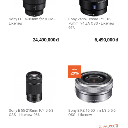
Thể loại lens
Sony FE 16-35mm f/2.8 GM -
Sony Vario-Tessar T* E 16-
Likenew
Macro Lens
70mm f/4 ZA OSS - Likenew
96%
Standard Lens
Telephoto Lens
24,490,000
đ
6,490,000
đ
Wide Lens
Prime Lens (Fixed Lens)
Zoom Lens
GIẢM
29%
Filter Size
Size 49mm
Size 55mm
Size 67mm
Size 72mm
Sony E 55-210mm F/4.5-6.3
Sony E PZ 16-50mm f/3.5-5.6
OSS - Likenew 96%
OSS - Likenew
Size 77mm
Size 82mm
3,500,000
đ