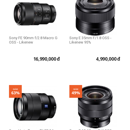
Sony FE 90mm f/2.8 Macro G
Sony E 35mm F/1.8 OSS -
OSS - Likenew
Likenew 95%
16,990,000
đ
4,990,000
đ
GIẢM
GIẢM
63%
49%