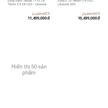
Sony Vario Tessar T* FE 24-
Sony E 10-18mm F/4 OSS -
70mm f/4 ZA OSS - Likenew
Likenew 95%
31,200,000
đ
20,590,000
đ
11,499,000
đ
10,499,000
đ
Hiển thị 50 sản
phẩm