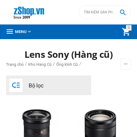

0



MENU
Lens Sony (Hàng cũ)
BỘ LỌC
/
/
/
Trang chủ
Kho Hàng Cũ
Ống Kính Cũ
Giá

Bộ lọc
đ
–
đ
2499000
đ
54990000
đ
Loại ngàm lens
Sony E
Sony FE