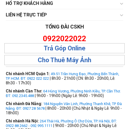
HỔ TRỢ KHÁCH HÀNG
LIÊN HỆ TRỰC TIẾP
TỔNG ĐÀI CSKH
0922022022
Trả Góp Online
Cho Thuê Máy Ảnh
Chi nhánh HCM Quận 1:
49-51 Trần Hưng Đạo, Phường Bến Thành,
| 8h30 - 21h00 (CN: 8h30 - 20h00, Lễ:
TP. HCM. ĐT: 0922 022 022
8h30 - 17h30)
Chi nhánh Cần Thơ:
64 Hùng Vương, Phường Ninh Kiều, TP. Cần Thơ.
| 9h00 - 19h00 (Ngày Lễ: 9h00 - 19h00)
ĐT: 092.2345.488
Chi nhánh Đà Nẵng:
184 Nguyễn Văn Linh, Phường Thanh Khê, TP. Đà
| 8h00 - 20h00 (Chủ Nhật & Ngày Lễ: 9h00 -
Nẵng. ĐT: 0927 28 5678
18h00)
Chi nhánh Hà Nội:
264 Thái Hà, Phường Ô Chợ Dừa, TP. Hà Nội, ĐT:
| 9h00 - 20h00 (Chủ Nhật & Ngày Lễ:
0922 88 2662 - 092.995.1111