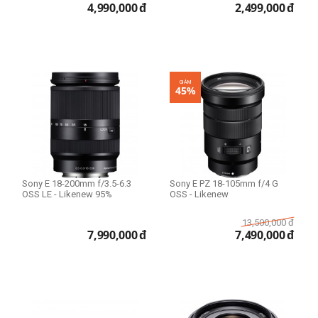
4,990,000
đ
2,499,000
đ
Size 95mm
Size 105mm
Lens dùng cho
GIẢM
45%
Sony
Lens Fullframe - Crop
APS-C
Full Frame
Sony E 18-200mm f/3.5-6.3
Sony E PZ 18-105mm f/4 G
OSS LE - Likenew 95%
OSS - Likenew
13,500,000
đ
7,990,000
đ
7,490,000
đ