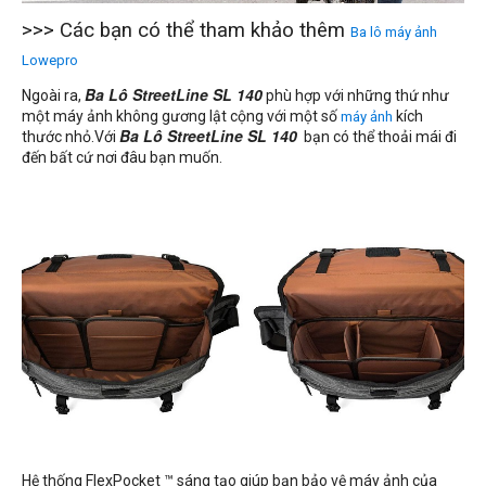
>>> Các bạn có thể tham khảo thêm
Ba lô máy ảnh
Lowepro
Ngoài ra,
Ba Lô StreetLine SL 140
phù hợp với những thứ như
một máy ảnh không gương lật cộng với một số
kích
máy ảnh
thước nhỏ.Với
Ba Lô StreetLine SL 140
bạn có thể thoải mái đi
đến bất cứ nơi đâu bạn muốn.
Hệ thống FlexPocket ™ sáng tạo giúp bạn bảo vệ máy ảnh của