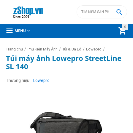

0



MENU
/
/
/
/
Trang chủ
Phụ Kiện Máy Ảnh
Túi & Ba Lô
Lowepro
Túi máy ảnh Lowepro StreetLine
SL 140
Thương hiệu
Lowepro