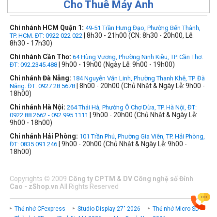
Cho Thuê Máy Ảnh
Chi nhánh HCM Quận 1:
49-51 Trần Hưng Đạo, Phường Bến Thành,
| 8h30 - 21h00 (CN: 8h30 - 20h00, Lễ:
TP. HCM. ĐT: 0922 022 022
8h30 - 17h30)
Chi nhánh Cần Thơ:
64 Hùng Vương, Phường Ninh Kiều, TP. Cần Thơ.
| 9h00 - 19h00 (Ngày Lễ: 9h00 - 19h00)
ĐT: 092.2345.488
Chi nhánh Đà Nẵng:
184 Nguyễn Văn Linh, Phường Thanh Khê, TP. Đà
| 8h00 - 20h00 (Chủ Nhật & Ngày Lễ: 9h00 -
Nẵng. ĐT: 0927 28 5678
18h00)
Chi nhánh Hà Nội:
264 Thái Hà, Phường Ô Chợ Dừa, TP. Hà Nội, ĐT:
| 9h00 - 20h00 (Chủ Nhật & Ngày Lễ:
0922 88 2662 - 092.995.1111
9h00 - 18h00)
Chi nhánh Hải Phòng:
101 Trần Phú, Phường Gia Viên, TP. Hải Phòng,
| 9h00 - 20h00 (Chủ Nhật & Ngày Lễ: 9h00 -
ĐT: 0835 091 246
18h00)
Copyrights
©
2009
Công ty CPTM & DV Công nghệ số Đỉnh
Cao - zShop.vn
All Rights Reserved
Thẻ nhớ CFexpress
Studio Display 27" 2026
Thẻ nhớ Micro SD