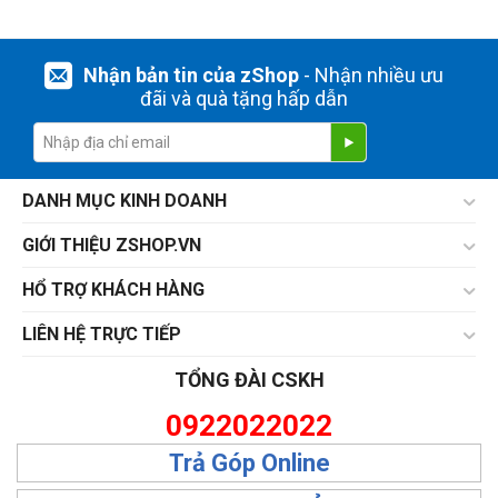
Nhận bản tin của zShop
- Nhận nhiều ưu
đãi và quà tặng hấp dẫn
DANH MỤC KINH DOANH
GIỚI THIỆU ZSHOP.VN
HỔ TRỢ KHÁCH HÀNG
LIÊN HỆ TRỰC TIẾP
TỔNG ĐÀI CSKH
0922022022
Trả Góp Online