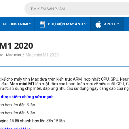



DJI - INSTA360
PHỤ KIỆN MÁY ẢNH
APPLE
 M1 2020
/
Mac mini M1 2020
ac - Mac mini
t kế cho máy tính Mac dựa trên kiến trúc ARM, hợp nhất CPU, GPU, Neur
n đưa
Mac mini M1
lên một tầm cao hoàn toàn mới về hiệu suất CPU, G
 trước sử dụng chip Intel, đáp ứng nhu cầu sử dụng ngày càng cao của ng
ã được kiểm chứng sức mạnh:
nh hơn lên đến 3 lần
h hơn lên đến 6 lần
ngine 16 lõi nhanh hơn lên đến 15 lần