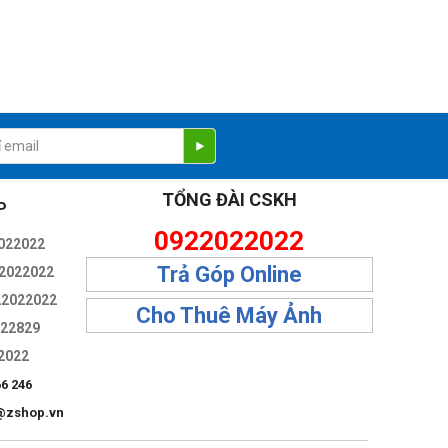
TỔNG ĐÀI CSKH
P
0922022022
022022
Trả Góp Online
2022022
22022022
Cho Thuê Máy Ảnh
322829
2022
66 246
@zshop.vn