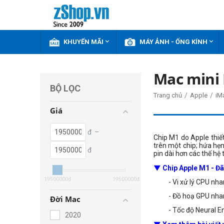


KHUYẾN MÃI
MÁY ẢNH - ỐNG KÍNH
Mac mini
BỘ LỌC
/
/
Trang chủ
Apple
iM
Giá
đ
–
Chip M1 do Apple thiế
trên một chip; hứa hẹ
đ
pin dài hơn các thế hệ
▼ Chip Apple M1 - Đ
19500000
đ
19500000
đ
- Vi xử lý CPU nha
- Đồ hoạ GPU nhan
Đời Mac
- Tốc độ Neural E
2020