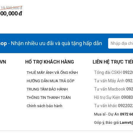
19,500,000
đ
000,000
đ
hop
- Nhận nhiều ưu đãi và quà tặng hấp dẫn
.VN
HỔ TRỢ KHÁCH HÀNG
LIÊN HỆ TRỰC TIẾ
Tổng đài CSKH
0922
THUÊ MÁY ẢNH VÀ ỐNG KÍNH
Tư vấn Máy Ảnh
092
HƯỚNG DẪN MUA TRẢ GÓP
Tư vấn Macbook
09
TRUNG TÂM BẢO HÀNH
Hỗ trợ Sự Kiện
0908
THÔNG TIN THANH TOÁN
Tư vấn khác
092202
Chính sách bảo hành
Mua sỉ - Dự Án
0972 6
Góp ý, Báo giá
Lamvt