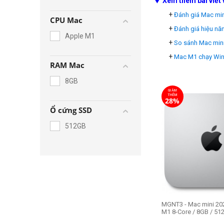
▼ Xem thêm bài viết 
+
Đánh giá Mac mi
CPU Mac
+
Đánh giá hiệu nă
Apple M1
+
So sánh Mac mini
+
Mac M1 chạy Win
RAM Mac
8GB
GIẢM
THÊM
28%
Ổ cứng SSD
512GB
MGNT3 - Mac mini 202
M1 8-Core / 8GB / 51