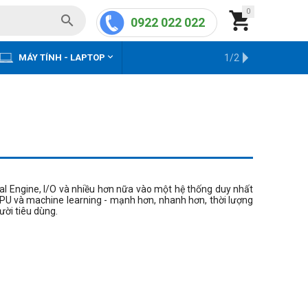
0


0922 022 022


MÁY TÍNH - LAPTOP
KHO HÀNG CŨ
1/2
al Engine, I/O và nhiều hơn nữa vào một hệ thống duy nhất
PU và machine learning - mạnh hơn, nhanh hơn, thời lượng
ười tiêu dùng.