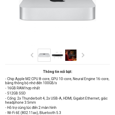
Thông tin nổi bật:
- Chip Apple M2 CPU 8-core, GPU 10-core, Neural Engine 16-core,
băng thông bộ nhớ đến 100GB/s
- 16GB RAM hợp nhất
- 512GB SSD
- Cổng: 2x Thunderbolt 4, 2x USB-A, HDMI, Gigabit Ethernet, giắc
headphone 3.5mm
- Hỗ trợ cùng lúc đến 2 màn hình
- Wi-Fi 6E (802.11ax), Bluetooth 5.3