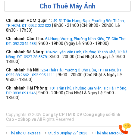
Cho Thuê Máy Ảnh
Chi nhánh HCM Quận 1:
49-51 Trần Hưng Đạo, Phường Bến Thành,
| 8h30 - 21h00 (CN: 8h30 - 20h00, Lễ:
TP. HCM. ĐT: 0922 022 022
8h30 - 17h30)
Chi nhánh Cần Thơ:
64 Hùng Vương, Phường Ninh Kiều, TP. Cần Thơ.
| 9h00 - 19h00 (Ngày Lễ: 9h00 - 19h00)
ĐT: 092.2345.488
Chi nhánh Đà Nẵng:
184 Nguyễn Văn Linh, Phường Thanh Khê, TP. Đà
| 8h00 - 20h00 (Chủ Nhật & Ngày Lễ: 9h00 -
Nẵng. ĐT: 0927 28 5678
18h00)
Chi nhánh Hà Nội:
264 Thái Hà, Phường Ô Chợ Dừa, TP. Hà Nội, ĐT:
| 9h00 - 20h00 (Chủ Nhật & Ngày Lễ:
0922 88 2662 - 092.995.1111
9h00 - 18h00)
Chi nhánh Hải Phòng:
101 Trần Phú, Phường Gia Viên, TP. Hải Phòng,
| 9h00 - 20h00 (Chủ Nhật & Ngày Lễ: 9h00 -
ĐT: 0835 091 246
18h00)
Copyrights
©
2009
Công ty CPTM & DV Công nghệ số Đỉnh
Cao - zShop.vn
All Rights Reserved
Thẻ nhớ CFexpress
Studio Display 27" 2026
Thẻ nhớ Micro SD