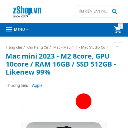

0



MENU
/
/
/
Trang chủ
Kho Hàng Cũ
iMac - Mac mini - Mac Studio Cũ
Mac mini c
Mac mini 2023 - M2 8core, GPU
10core / RAM 16GB / SSD 512GB -
Likenew 99%
Thương hiệu
Apple