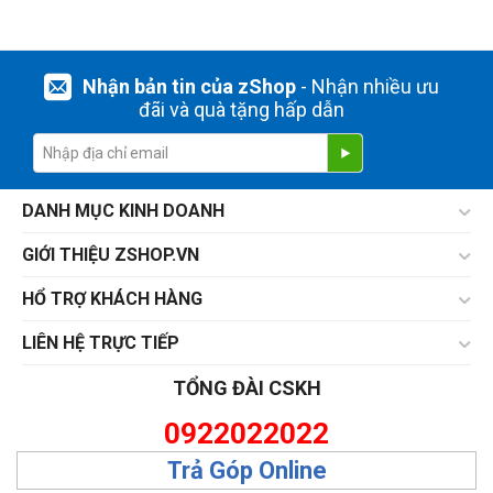
Nhận bản tin của zShop
- Nhận nhiều ưu
đãi và quà tặng hấp dẫn
DANH MỤC KINH DOANH
GIỚI THIỆU ZSHOP.VN
HỔ TRỢ KHÁCH HÀNG
LIÊN HỆ TRỰC TIẾP
TỔNG ĐÀI CSKH
0922022022
Trả Góp Online