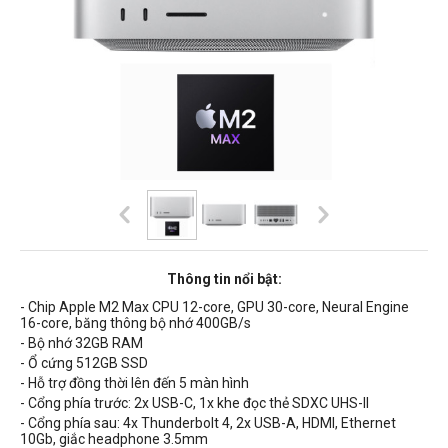
Thông tin nổi bật:
- Chip Apple M2 Max CPU 12-core, GPU 30-core, Neural Engine
16-core, băng thông bộ nhớ
400GB
/s
- Bộ nhớ 32GB RAM
- Ổ cứng 512GB SSD
- Hỗ trợ đồng thời lên đến 5 màn hình
- Cổng phía trước: 2x USB-C, 1x khe đọc thẻ SDXC UHS-II
- Cổng phía sau: 4x Thunderbolt 4, 2x USB-A, HDMI, Ethernet
10Gb, giắc headphone 3.5mm