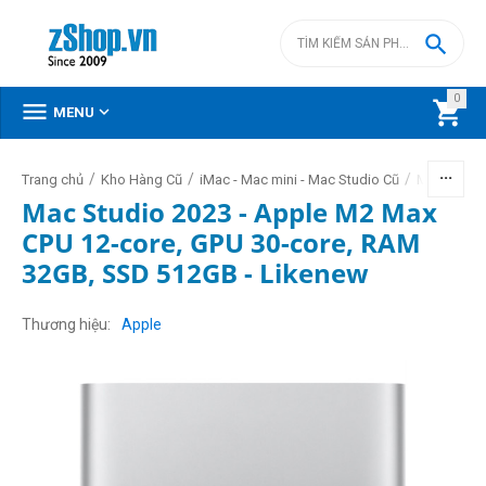

0



MENU
/
/
/
Trang chủ
Kho Hàng Cũ
iMac - Mac mini - Mac Studio Cũ
Mac Studio
Mac Studio 2023 - Apple M2 Max
CPU 12-core, GPU 30-core, RAM
32GB, SSD 512GB - Likenew
Thương hiệu
Apple