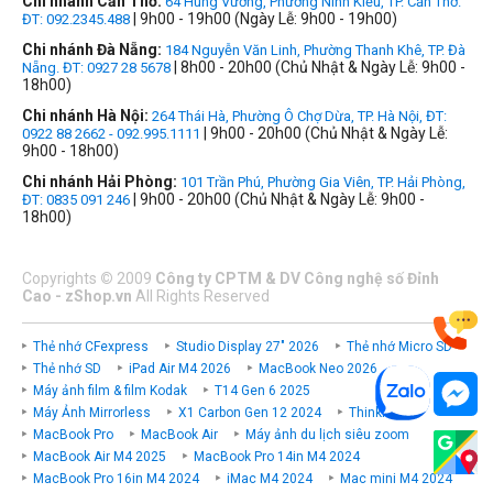
Chi nhánh Cần Thơ:
64 Hùng Vương, Phường Ninh Kiều, TP. Cần Thơ.
| 9h00 - 19h00 (Ngày Lễ: 9h00 - 19h00)
ĐT: 092.2345.488
Chi nhánh Đà Nẵng:
184 Nguyễn Văn Linh, Phường Thanh Khê, TP. Đà
| 8h00 - 20h00 (Chủ Nhật & Ngày Lễ: 9h00 -
Nẵng. ĐT: 0927 28 5678
18h00)
Chi nhánh Hà Nội:
264 Thái Hà, Phường Ô Chợ Dừa, TP. Hà Nội, ĐT:
| 9h00 - 20h00 (Chủ Nhật & Ngày Lễ:
0922 88 2662 - 092.995.1111
9h00 - 18h00)
Chi nhánh Hải Phòng:
101 Trần Phú, Phường Gia Viên, TP. Hải Phòng,
| 9h00 - 20h00 (Chủ Nhật & Ngày Lễ: 9h00 -
ĐT: 0835 091 246
18h00)
Copyrights
©
2009
Công ty CPTM & DV Công nghệ số Đỉnh
Cao - zShop.vn
All Rights Reserved
Thẻ nhớ CFexpress
Studio Display 27" 2026
Thẻ nhớ Micro SD
Thẻ nhớ SD
iPad Air M4 2026
MacBook Neo 2026
Máy ảnh film & film Kodak
T14 Gen 6 2025
Máy Ảnh Mirrorless
X1 Carbon Gen 12 2024
ThinkPad P
MacBook Pro
MacBook Air
Máy ảnh du lịch siêu zoom
MacBook Air M4 2025
MacBook Pro 14in M4 2024
MacBook Pro 16in M4 2024
iMac M4 2024
Mac mini M4 2024