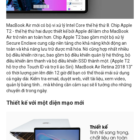
MacBook Air mới có bộ vi xử lý Intel Core thế hệ thứ 8. Chip Apple
T2 - thế hệ thứ hai được thiết kế bởi Apple để làm cho MacBook
Air trở nên an toàn hơn. Chip Apple T2 bao gồm một bộ xử lý
Secure Enclave cung cấp nền tảng cho khả năng khởi động an
toàn và khả năng lưu trữ được mã hóa. Nó cũng hợp nhất nhiều
bộ điều khiển rời rạc, bao gồm bộ điều khiển quản lý hệ thống, bộ
điều khiển âm thanh và bộ điều khiển SSD thành một. (Apple T2
hỗ trợ cho Touch ID và trợ lí ảo Siri). MacBook Air Retina 2018 13''
có thời lượng pin lên đến 12 giờ để bạn có thể thoải mái sử dụng
cả ngày dài. Kiểm tra email, duyệt web, viết tài liệu, xem video,
quản lý bảng tính... mà không cần cắm sạc sẽ lí tưởng cho những
chuyến đi trong ngày.
Thiết kế với một diện mạo mới