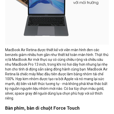
MacBook Air Retina được thiết kế với viền màn hình đen các
benzels giảm nhiều hơn gần như thiết kế toàn màn hình. Thật thú
vị là MacBook Air mới thực sự có cùng chiều rộng và chiều sâu
như MacBook Pro 13 inch, trong khi nó hơi dày hơn nhưng lại nhẹ
hơn cho tính di động sẵn sàng đồng hành cùng bạn. MacBook Air
Retina là chiếc máy Mac đầu tiên được làm bằng nhôm tái chế
100%. Hợp kim nhôm được tạo ra bởi Apple và nó mang lại sức
mạnh, độ bền và kết thúc tương tự - mà không phải khai thác bất
kỳ nguồn nguyên liệu nhôm mới nào. Có ba tùy chọn màu gold,
silver, space gray để người dùng lựa chọn phù hợp với sở thích
riêng.
Bàn phím, bàn di chuột Force Touch