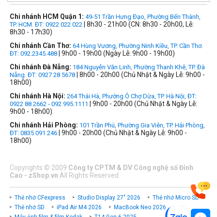
Chi nhánh HCM Quận 1:
49-51 Trần Hưng Đạo, Phường Bến Thành,
| 8h30 - 21h00 (CN: 8h30 - 20h00, Lễ:
TP. HCM. ĐT: 0922 022 022
8h30 - 17h30)
Chi nhánh Cần Thơ:
64 Hùng Vương, Phường Ninh Kiều, TP. Cần Thơ.
| 9h00 - 19h00 (Ngày Lễ: 9h00 - 19h00)
ĐT: 092.2345.488
Chi nhánh Đà Nẵng:
184 Nguyễn Văn Linh, Phường Thanh Khê, TP. Đà
| 8h00 - 20h00 (Chủ Nhật & Ngày Lễ: 9h00 -
Nẵng. ĐT: 0927 28 5678
18h00)
Chi nhánh Hà Nội:
264 Thái Hà, Phường Ô Chợ Dừa, TP. Hà Nội, ĐT:
| 9h00 - 20h00 (Chủ Nhật & Ngày Lễ:
0922 88 2662 - 092.995.1111
9h00 - 18h00)
Chi nhánh Hải Phòng:
101 Trần Phú, Phường Gia Viên, TP. Hải Phòng,
| 9h00 - 20h00 (Chủ Nhật & Ngày Lễ: 9h00 -
ĐT: 0835 091 246
18h00)
Copyrights
©
2009
Công ty CPTM & DV Công nghệ số Đỉnh
Cao - zShop.vn
All Rights Reserved
Thẻ nhớ CFexpress
Studio Display 27" 2026
Thẻ nhớ Micro SD
Thẻ nhớ SD
iPad Air M4 2026
MacBook Neo 2026