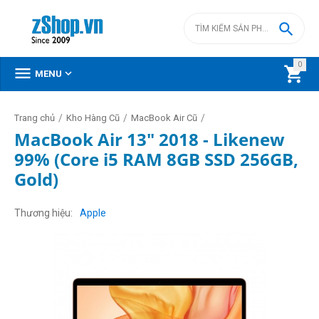

0



MENU
/
/
/
Trang chủ
Kho Hàng Cũ
MacBook Air Cũ
MacBook Air 13" 2018 - Likenew
99% (Core i5 RAM 8GB SSD 256GB,
Gold)
Thương hiệu
Apple