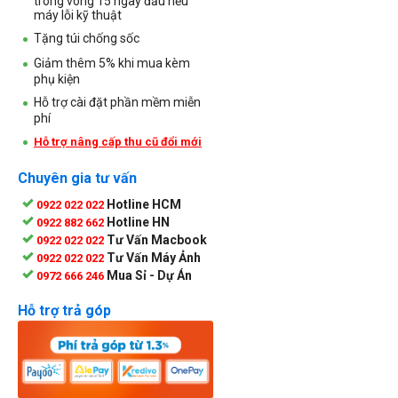
trong vòng 15 ngày đầu nếu
máy lỗi kỹ thuật
Tặng túi chống sốc
Giảm thêm 5% khi mua kèm
phụ kiện
Hỗ trợ cài đặt phần mềm miễn
phí
Hỗ trợ nâng cấp thu cũ đổi mới
Chuyên gia tư vấn
Hotline HCM
0922 022 022
Hotline HN
0922 882 662
Tư Vấn Macbook
0922 022 022
Tư Vấn Máy Ảnh
0922 022 022
Mua Sỉ - Dự Án
0972 666 246
Hỗ trợ trả góp