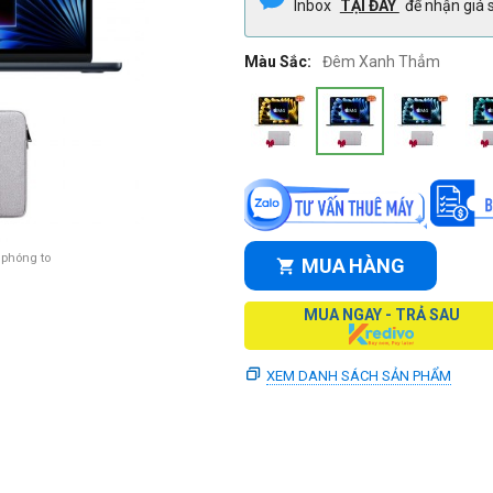
Inbox
TẠI ĐÂY
để nhận giá s
Màu Sắc:
Đêm Xanh Thẳm
 phóng to
MUA HÀNG
MUA NGAY - TRẢ SAU
XEM DANH SÁCH SẢN PHẨM