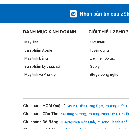
Một màu mới vừa tới
Nhận bản tin của zS
Với sắc Xanh Da Trời mới, MacBook Air giờ đây có bốn màu
DANH MỤC KINH DOANH
GIỚI THIỆU ZSHOP
Máy ảnh
Giới thiệu
Sản phẩm Apple
Tuyển dụng
Máy tính bảng
Liên hệ hợp tác
Sản phẩm kỹ thuật số
Góp ý
Máy tính và Phụ kiện
Blogs công nghệ
Chi nhánh HCM Quận 1:
49-51 Trần Hưng Đạo, Phường Bến Th
Chi nhánh Cần Thơ:
64 Hùng Vương, Phường Ninh Kiều, TP. Cầ
Chi nhánh Đà Nẵng:
184 Nguyễn Văn Linh, Phường Thanh Khê, 