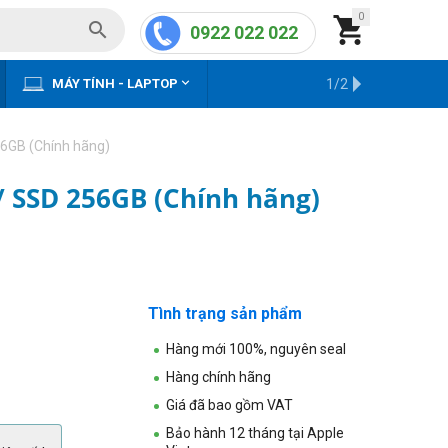
0


0922 022 022


MÁY TÍNH - LAPTOP
KHO HÀNG CŨ
1/2
56GB (Chính hãng)
/ SSD 256GB (Chính hãng)
Tình trạng sản phẩm
Hàng mới 100%, nguyên seal
Hàng chính hãng
Giá đã bao gồm VAT
Bảo hành 12 tháng tại Apple