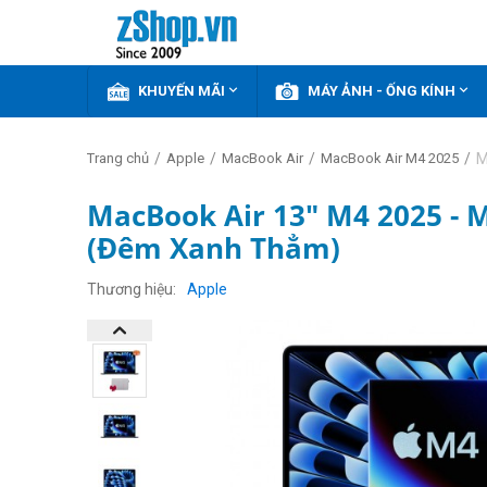


KHUYẾN MÃI
MÁY ẢNH - ỐNG KÍNH
/
/
/
/
M
Trang chủ
Apple
MacBook Air
MacBook Air M4 2025
MacBook Air 13" M4 2025 - 
(Đêm Xanh Thẳm)
GIẢM
THÊM
1%
Thương hiệu
Apple