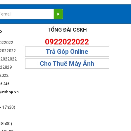
k Air đều đi kèm với cáp sạc MagSafe cùng tông màu.
TỔNG ĐÀI CSKH
P
0922022022
022022
Trả Góp Online
2022022
22022022
Cho Thuê Máy Ảnh
322829
2022
66 246
@zshop.vn
 - 17h30)
 18h00)