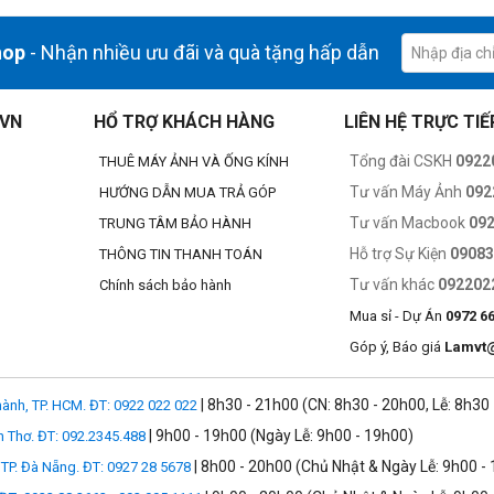
hop
- Nhận nhiều ưu đãi và quà tặng hấp dẫn
 sắc tuyệt đẹp, chắc chắn sẽ khiến bạn ngất ngây. Và mỗi chiếc MacBoo
.VN
HỔ TRỢ KHÁCH HÀNG
LIÊN HỆ TRỰC TIẾ
Tổng đài CSKH
0922
THUÊ MÁY ẢNH VÀ ỐNG KÍNH
Tư vấn Máy Ảnh
092
HƯỚNG DẪN MUA TRẢ GÓP
Tư vấn Macbook
09
TRUNG TÂM BẢO HÀNH
Hỗ trợ Sự Kiện
0908
THÔNG TIN THANH TOÁN
Tư vấn khác
092202
Chính sách bảo hành
Mua sỉ - Dự Án
0972 6
Góp ý, Báo giá
Lamvt
| 8h30 - 21h00 (CN: 8h30 - 20h00, Lễ: 8h30
ành, TP. HCM. ĐT: 0922 022 022
| 9h00 - 19h00 (Ngày Lễ: 9h00 - 19h00)
n Thơ. ĐT: 092.2345.488
| 8h00 - 20h00 (Chủ Nhật & Ngày Lễ: 9h00 -
TP. Đà Nẵng. ĐT: 0927 28 5678