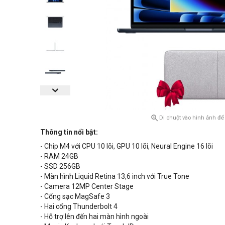

Di chuột vào hình ảnh để
Thông tin nổi bật:
- Chip M4 với CPU 10 lõi, GPU 10 lõi, Neural Engine 16 lõi
- RAM 24GB
- SSD 256GB
- Màn hình Liquid Retina 13,6 inch với True Tone
- Camera 12MP Center Stage
- Cổng sạc MagSafe 3
- Hai cổng Thunderbolt 4
- Hỗ trợ lên đến hai màn hình ngoài