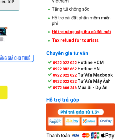
Vietnam
iêu tốt!
Tặng túi chống sốc
Hỗ trợ cài đặt phần mềm miễn
phí
Hỗ trợ nâng cấp thu cũ đổi mới
Tax refund for tourists
Chuyên gia tư vấn
Hotline HCM
0922 022 022
Hotline HN
0922 882 662
Tư Vấn Macbook
0922 022 022
Tư Vấn Máy Ảnh
0922 022 022
Mua Sỉ - Dự Án
0972 666 246
Hỗ trợ trả góp