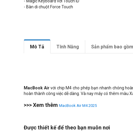
- Magic Keyboard với Touch ID
- Bàn di chuột Force Touch
Mô Tả
Tính Năng
Sản phẩm bao gồ
MacBook Air
với chip M4 cho phép bạn nhanh chóng hoàn t
hoàn thành công việc dễ dàng. Và nay máy có thêm màu Xanh
>>> Xem thêm
MacBook Air M4 2025
Được thiết kế để theo bạn muôn nơi