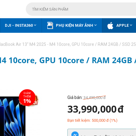



DJI - INSTA360
PHỤ KIỆN MÁY ẢNH
APPLE
acBook Air 13" M4 2025 - M4 10core, GPU 10core / RAM 24GB / SSD 2
M4 10core, GPU 10core / RAM 24GB 
Giá bán:
34,490,000
đ
33,990,000
đ
Bạn tiết kiệm:
500,000
đ
(
1
%)