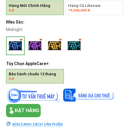
Hàng Mới Chính Hãng
Hàng Cũ Likenew
0
đ
19,500,000
đ
Màu Sắc:
Midnight
Tùy Chọn AppleCare+:
Bảo hành chuẩn 12 tháng
0
đ
ĐẶT HÀNG
XEM DANH SÁCH SẢN PHẨM