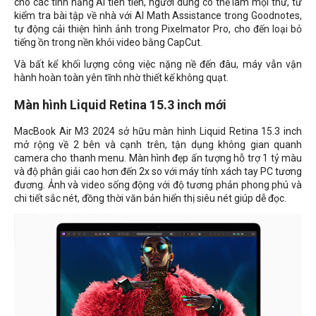
cho các tính năng AI tiên tiến, người dùng có thể làm mọi thứ, từ
kiểm tra bài tập về nhà với AI Math Assistance trong Goodnotes,
tự động cải thiện hình ảnh trong Pixelmator Pro, cho đến loại bỏ
tiếng ồn trong nền khỏi video bằng CapCut.
Và bất kể khối lượng công việc nặng nề đến đâu, máy vẫn vận
hành hoàn toàn yên tĩnh nhờ thiết kế không quạt.
Màn hình Liquid Retina 15.3 inch mới
MacBook Air M3 2024 sở hữu màn hình Liquid Retina 15.3 inch
mở rộng về 2 bên và cạnh trên, tận dụng không gian quanh
camera cho thanh menu. Màn hình đẹp ấn tượng hỗ trợ 1 tỷ màu
và độ phân giải cao hơn đến 2x so với máy tính xách tay PC tương
đương. Ảnh và video sống động với độ tương phản phong phú và
chi tiết sắc nét, đồng thời văn bản hiển thị siêu nét giúp dễ đọc.