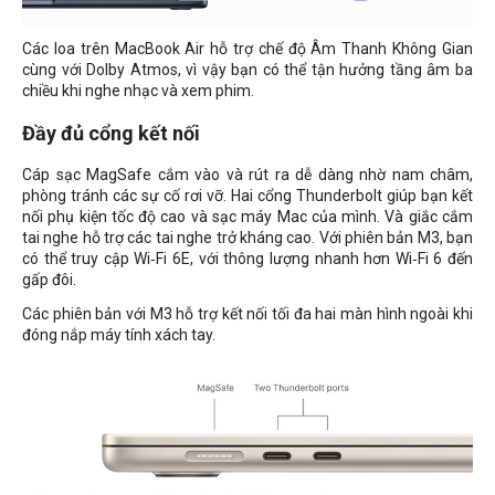
Các loa trên MacBook Air hỗ trợ chế độ Âm Thanh Không Gian
cùng với Dolby Atmos, vì vậy bạn có thể tận hưởng tầng âm ba
chiều khi nghe nhạc và xem phim.
Đầy đủ cổng kết nối
Cáp sạc MagSafe cắm vào và rút ra dễ dàng nhờ nam châm,
phòng tránh các sự cố rơi vỡ. Hai cổng Thunderbolt giúp bạn kết
nối phụ kiện tốc độ cao và sạc máy Mac của mình. Và giắc cắm
tai nghe hỗ trợ các tai nghe trở kháng cao. Với phiên bản M3, bạn
có thể truy cập Wi‑Fi 6E, với thông lượng nhanh hơn Wi‑Fi 6 đến
gấp đôi.
Các phiên bản với M3 hỗ trợ kết nối tối đa hai màn hình ngoài khi
đóng nắp máy tính xách tay.