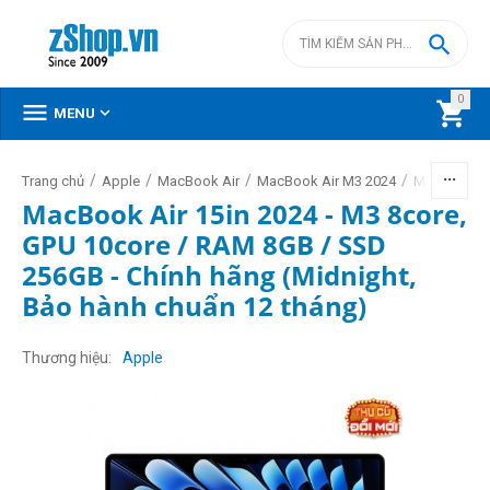

0



MENU
/
/
/
/
Trang chủ
Apple
MacBook Air
MacBook Air M3 2024
MacBook Ai
MacBook Air 15in 2024 - M3 8core,
GPU 10core / RAM 8GB / SSD
256GB - Chính hãng (Midnight,
Bảo hành chuẩn 12 tháng)
Thương hiệu
Apple