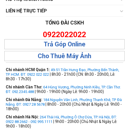
LIÊN HỆ TRỰC TIẾP
TỔNG ĐÀI CSKH
0922022022
Trả Góp Online
Cho Thuê Máy Ảnh
Chi nhánh HCM Quận 1:
49-51 Trần Hưng Đạo, Phường Bến Thành,
| 8h30 - 21h00 (CN: 8h30 - 20h00, Lễ:
TP. HCM. ĐT: 0922 022 022
8h30 - 17h30)
Chi nhánh Cần Thơ:
64 Hùng Vương, Phường Ninh Kiều, TP. Cần Thơ.
| 9h00 - 19h00 (Ngày Lễ: 9h00 - 19h00)
ĐT: 092.2345.488
Chi nhánh Đà Nẵng:
184 Nguyễn Văn Linh, Phường Thanh Khê, TP. Đà
| 8h00 - 20h00 (Chủ Nhật & Ngày Lễ: 9h00 -
Nẵng. ĐT: 0927 28 5678
18h00)
Chi nhánh Hà Nội:
264 Thái Hà, Phường Ô Chợ Dừa, TP. Hà Nội, ĐT:
| 9h00 - 20h00 (Chủ Nhật & Ngày Lễ:
0922 88 2662 - 092.995.1111
9h00 - 18h00)