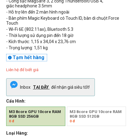
-
Cổng sạc MagSafe 3
, 2 cổng Thunderbolt/USB 4,
giắc headphone 3.5mm
-
Hỗ trợ lên đến 2 màn hình ngoài
- Bàn phím Magic Keyboard có Touch ID, bàn di chuột Force
Touch
- Wi-Fi 6E (802.11ax), Bluetooth 5.3
- Thời lượng sử dụng pin đến
18 giờ
- Kích thước: 1,15 x 34,04 x 23,76 cm
- Trọng lượng:
1,51
kg
Tạm hết hàng

Liên hệ để biết giá
Inbox
TẠI ĐÂY
để nhận giá siêu tốt!
Cấu Hình:
M3 8core GPU 10core RAM
M3 8core GPU 10core RAM
8GB SSD 256GB
8GB SSD 512GB
0
đ
0
đ
Loại Hàng: