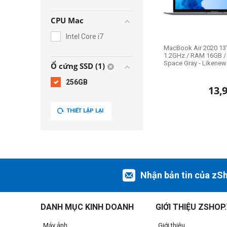
CPU Mac
Intel Core i7
MacBook Air 2020 13" 
1.2GHz / RAM 16GB /
Space Gray - Likene
Ổ cứng SSD (1)
256GB
13,
THIẾT LẬP LẠI
Nhận bản tin của zS
DANH MỤC KINH DOANH
GIỚI THIỆU ZSHOP
Máy ảnh
Giới thiệu