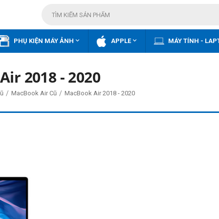


PHỤ KIỆN MÁY ẢNH
APPLE
MÁY TÍNH - LAP
ir 2018 - 2020
/
/
ũ
MacBook Air Cũ
MacBook Air 2018 - 2020