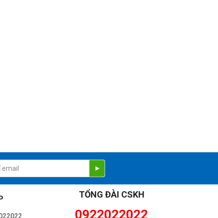
TỔNG ĐÀI CSKH
P
0922022022
022022