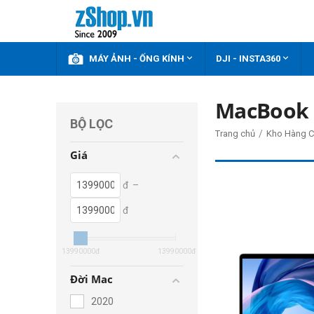



KHUYẾN MÃI
MÁY ẢNH - ỐNG KÍNH
DJI - INSTA360
MacBook A
BỘ LỌC
/
Trang chủ
Kho Hàng C
Giá
đ
–
đ
13990000
đ
13990000
đ
Đời Mac
2020