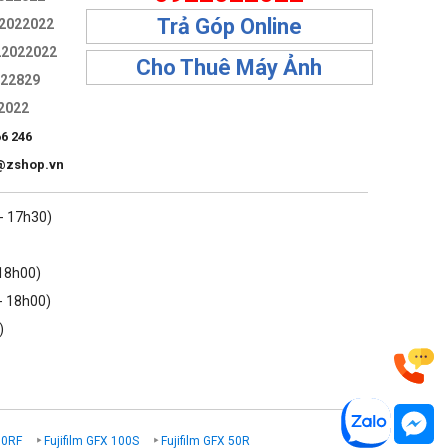
Trả Góp Online
2022022
22022022
Cho Thuê Máy Ảnh
322829
2022
66 246
@zshop.vn
 - 17h30)
 18h00)
- 18h00)
)
00RF
Fujifilm GFX 100S
Fujifilm GFX 50R