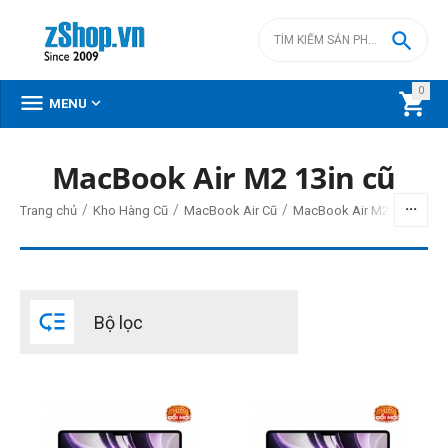

0



MENU
MacBook Air M2 13in cũ
BỘ LỌC
/
/
/
/
Trang chủ
Kho Hàng Cũ
MacBook Air Cũ
MacBook Air M2 cũ
Giá
đ
–
đ

Bộ lọc
0
đ
23500000
đ
Đời Mac
2022