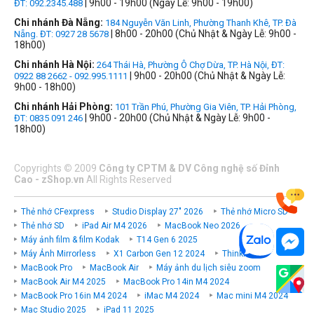
| 9h00 - 19h00 (Ngày Lễ: 9h00 - 19h00)
ĐT: 092.2345.488
Chi nhánh Đà Nẵng:
184 Nguyễn Văn Linh, Phường Thanh Khê, TP. Đà
| 8h00 - 20h00 (Chủ Nhật & Ngày Lễ: 9h00 -
Nẵng. ĐT: 0927 28 5678
18h00)
Chi nhánh Hà Nội:
264 Thái Hà, Phường Ô Chợ Dừa, TP. Hà Nội, ĐT:
| 9h00 - 20h00 (Chủ Nhật & Ngày Lễ:
0922 88 2662 - 092.995.1111
9h00 - 18h00)
Chi nhánh Hải Phòng:
101 Trần Phú, Phường Gia Viên, TP. Hải Phòng,
| 9h00 - 20h00 (Chủ Nhật & Ngày Lễ: 9h00 -
ĐT: 0835 091 246
18h00)
Copyrights
©
2009
Công ty CPTM & DV Công nghệ số Đỉnh
Cao - zShop.vn
All Rights Reserved
Thẻ nhớ CFexpress
Studio Display 27" 2026
Thẻ nhớ Micro SD
Thẻ nhớ SD
iPad Air M4 2026
MacBook Neo 2026
Máy ảnh film & film Kodak
T14 Gen 6 2025
Máy Ảnh Mirrorless
X1 Carbon Gen 12 2024
ThinkPad P
MacBook Pro
MacBook Air
Máy ảnh du lịch siêu zoom
MacBook Air M4 2025
MacBook Pro 14in M4 2024
MacBook Pro 16in M4 2024
iMac M4 2024
Mac mini M4 2024
Mac Studio 2025
iPad 11 2025