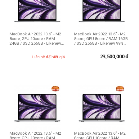
CPU Mac
Apple M2 8-core
MacBook Air 2022 13.6" - M2
MacBook Air 2022 13.6" - M2
RAM Mac
8core, GPU 10core / RAM
8core, GPU 8core / RAM 16GB
24GB / SSD 256GB - Likenew
/ SSD 256GB - Likenew 99%
8GB
99%
Fullbox
16GB
23,500,000
đ
Liên hệ để biết giá
24GB
Ổ cứng SSD
256GB
512GB
1TB
MacBook Air 2022 13.6" - M2
MacBook Air 2022 13.6" - M2
8core, GPU 10core / RAM
8core, GPU 10core / RAM