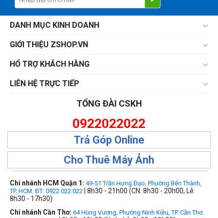
DANH MỤC KINH DOANH
GIỚI THIỆU ZSHOP.VN
HỔ TRỢ KHÁCH HÀNG
LIÊN HỆ TRỰC TIẾP
TỔNG ĐÀI CSKH
0922022022
Trả Góp Online
Cho Thuê Máy Ảnh
Chi nhánh HCM Quận 1:
49-51 Trần Hưng Đạo, Phường Bến Thành,
| 8h30 - 21h00 (CN: 8h30 - 20h00, Lễ:
TP. HCM. ĐT: 0922 022 022
8h30 - 17h30)
Chi nhánh Cần Thơ:
64 Hùng Vương, Phường Ninh Kiều, TP. Cần Thơ.