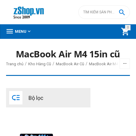

0



MENU
MacBook Air M4 15in cũ
BỘ LỌC
/
/
/
/
Trang chủ
Kho Hàng Cũ
MacBook Air Cũ
MacBook Air M4 cũ
MacB
Giá
đ
–
đ

Bộ lọc
0
đ
0
đ
THIẾT LẬP LẠI