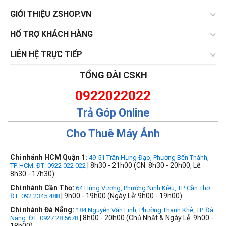
GIỚI THIỆU ZSHOP.VN
HỔ TRỢ KHÁCH HÀNG
LIÊN HỆ TRỰC TIẾP
TỔNG ĐÀI CSKH
0922022022
Trả Góp Online
Cho Thuê Máy Ảnh
Chi nhánh HCM Quận 1:
49-51 Trần Hưng Đạo, Phường Bến Thành,
| 8h30 - 21h00 (CN: 8h30 - 20h00, Lễ:
TP. HCM. ĐT: 0922 022 022
8h30 - 17h30)
Chi nhánh Cần Thơ:
64 Hùng Vương, Phường Ninh Kiều, TP. Cần Thơ.
| 9h00 - 19h00 (Ngày Lễ: 9h00 - 19h00)
ĐT: 092.2345.488
Chi nhánh Đà Nẵng:
184 Nguyễn Văn Linh, Phường Thanh Khê, TP. Đà
| 8h00 - 20h00 (Chủ Nhật & Ngày Lễ: 9h00 -
Nẵng. ĐT: 0927 28 5678