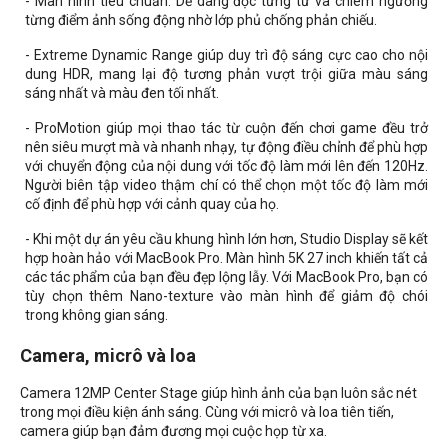
- Màn hình tiêu chuẩn. Dễ dàng đọc từng từ và chiêm ngưỡng
từng điểm ảnh sống động nhờ lớp phủ chống phản chiếu.
- Extreme Dynamic Range giúp duy trì độ sáng cực cao cho nội
dung HDR, mang lại độ tương phản vượt trội giữa màu sáng
sáng nhất và màu đen tối nhất.
- ProMotion giúp mọi thao tác từ cuộn đến chơi game đều trở
nên siêu mượt mà và nhanh nhạy, tự động điều chỉnh để phù hợp
với chuyển động của nội dung với tốc độ làm mới lên đến 120Hz.
Người biên tập video thậm chí có thể chọn một tốc độ làm mới
cố định để phù hợp với cảnh quay của họ.
- Khi một dự án yêu cầu khung hình lớn hơn, Studio Display sẽ kết
hợp hoàn hảo với MacBook Pro. Màn hình 5K 27 inch khiến tất cả
các tác phẩm của bạn đều đẹp lộng lẫy. Với MacBook Pro, bạn có
tùy chọn thêm Nano-texture vào màn hình để giảm độ chói
trong không gian sáng.
Camera, micrô và loa
Camera 12MP Center Stage giúp hình ảnh của bạn luôn sắc nét
trong mọi điều kiện ánh sáng. Cùng với micrô và loa tiên tiến,
camera giúp bạn đảm đương mọi cuộc họp từ xa.