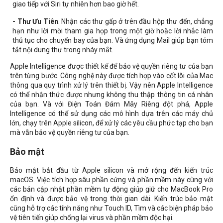
giao tiếp với Siri tự nhiên hơn bao giờ hết.
- Thư Ưu Tiên
. Nhận các thư gấp ở trên đầu hộp thư đến, chẳng
hạn như lời mời tham gia họp trong một giờ hoặc lời nhắc làm
thủ tục cho chuyến bay của bạn. Và ứng dụng Mail giúp bạn tóm
tắt nội dung thư trong nháy mắt.
Apple Intelligence được thiết kế để bảo vệ quyền riêng tư của bạn
trên từng bước. Công nghệ này được tích hợp vào cốt lõi của Mac
thông qua quy trình xử lý trên thiết bị. Vậy nên Apple Intelligence
có thể nhận thức được nhưng không thu thập thông tin cá nhân
của bạn. Và với Điện Toán Đám Mây Riêng đột phá, Apple
Intelligence có thể sử dụng các mô hình dựa trên các máy chủ
lớn, chạy trên Apple silicon, để xử lý các yêu cầu phức tạp cho bạn
mà vẫn bảo vệ quyền riêng tư của bạn.
Bảo mật
Bảo mật bắt đầu từ Apple silicon và mở rộng đến kiến trúc
macOS. Việc tích hợp sâu phần cứng và phần mềm này cùng với
các bản cập nhật phần mềm tự động giúp giữ cho MacBook Pro
ổn định và được bảo vệ trong thời gian dài. Kiến trúc bảo mật
cũng hỗ trợ các tính năng như Touch ID, Tìm và các biện pháp bảo
vệ tiên tiến giúp chống lại virus và phần mềm độc hại.