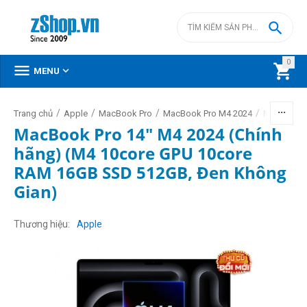

0



MENU
/
/
/
/
Trang chủ
Apple
MacBook Pro
MacBook Pro M4 2024
MacBook P
MacBook Pro 14" M4 2024 (Chính
hãng) (M4 10core GPU 10core
RAM 16GB SSD 512GB, Đen Không
Gian)
Thương hiệu
Apple