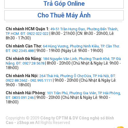
Trả Góp Online
Cho Thuê Máy Ảnh
Chi nhánh HCM Quận 1:
49-51 Trần Hưng Đạo, Phường Bến Thành,
| 8h30 - 21h00 (CN: 8h30 - 20h00, Lễ:
TP. HCM. ĐT: 0922 022 022
8h30 - 17h30)
Chi nhánh Cần Thơ:
64 Hùng Vương, Phường Ninh Kiều, TP. Cần Thơ.
| 9h00 - 19h00 (Ngày Lễ: 9h00 - 19h00)
ĐT: 092.2345.488
Chi nhánh Đà Nẵng:
184 Nguyễn Văn Linh, Phường Thanh Khê, TP. Đà
| 8h00 - 20h00 (Chủ Nhật & Ngày Lễ: 9h00 -
Nẵng. ĐT: 0927 28 5678
18h00)
Chi nhánh Hà Nội:
264 Thái Hà, Phường Ô Chợ Dừa, TP. Hà Nội, ĐT:
| 9h00 - 20h00 (Chủ Nhật & Ngày Lễ:
0922 88 2662 - 092.995.1111
9h00 - 18h00)
Chi nhánh Hải Phòng:
101 Trần Phú, Phường Gia Viên, TP. Hải Phòng,
| 9h00 - 20h00 (Chủ Nhật & Ngày Lễ: 9h00 -
ĐT: 0835 091 246
18h00)
Copyrights
©
2009
Công ty CPTM & DV Công nghệ số Đỉnh
Cao - zShop.vn
All Rights Reserved