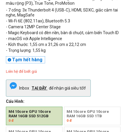
màu rộng (P3), True Tone,
ProMotion
- 7 cổng: 3x Thunderbolt 4 (USB‑C), HDMI, SDXC, giắc cắm tai
nghe, MagSafe
- Wi-Fi
6E (802.11ax), Bluetooth 5.3
- Camera 12MP Center Stage
-
Magic Keyboard có đèn nền, bàn di chuột, cảm biến Touch ID
- macOS với Apple Intelligence
- Kích thước: 1,55 cm x 31,26 cm x 22,12 cm
- Trọng lượng: 1,55 kg
Tạm hết hàng

Liên hệ để biết giá
Inbox
TẠI ĐÂY
để nhận giá siêu tốt!
Cấu Hình:
M4 10core GPU 10core
M4 10core GPU 10core
RAM 16GB SSD 512GB
RAM 16GB SSD 1TB
0
đ
0
đ
M4 10core GPU 10core
M4 10core GPU 10core