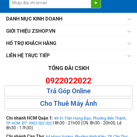
DANH MỤC KINH DOANH
GIỚI THIỆU ZSHOP.VN
HỔ TRỢ KHÁCH HÀNG
LIÊN HỆ TRỰC TIẾP
TỔNG ĐÀI CSKH
0922022022
Trả Góp Online
Cho Thuê Máy Ảnh
Chi nhánh HCM Quận 1:
49-51 Trần Hưng Đạo, Phường Bến Thành,
| 8h30 - 21h00 (CN: 8h30 - 20h00, Lễ:
TP. HCM. ĐT: 0922 022 022
8h30 - 17h30)
Chi nhánh Cần Thơ:
64 Hùng Vương, Phường Ninh Kiều, TP. Cần Thơ.