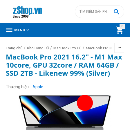

0



MENU
/
/
/
/
Trang chủ
Kho Hàng Cũ
MacBook Pro Cũ
MacBook Pro M1 cũ
Mac
MacBook Pro 2021 16.2" - M1 Max
10core, GPU 32core / RAM 64GB /
SSD 2TB - Likenew 99% (Silver)
Thương hiệu
Apple