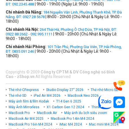
| 9h00 - 19h00 (Ngày Lễ: 9h00 - 19h00)
ĐT: 092.2345.488
Chi nhánh Đà Nẵng:
184 Nguyễn Văn Linh, Phường Thanh Khê, TP. Đà
| 8h00 - 20h00 (Chủ Nhật & Ngày Lễ: 9h00 -
Nẵng. ĐT: 0927 28 5678
18h00)
Chi nhánh Hà Nội:
264 Thái Hà, Phường Ô Chợ Dừa, TP. Hà Nội, ĐT:
| 9h00 - 20h00 (Chủ Nhật & Ngày Lễ:
0922 88 2662 - 092.995.1111
9h00 - 18h00)
Chi nhánh Hải Phòng:
101 Trần Phú, Phường Gia Viên, TP. Hải Phòng,
| 9h00 - 20h00 (Chủ Nhật & Ngày Lễ: 9h00 -
ĐT: 0835 091 246
18h00)
Copyrights
©
2009
Công ty CPTM & DV Công nghệ số Đỉnh
Cao - zShop.vn
All Rights Reserved
Thẻ nhớ CFexpress
Studio Display 27" 2026
Thẻ nhớ Micro SD
Thẻ nhớ SD
iPad Air M4 2026
MacBook Neo 2026
Máy ảnh film & film Kodak
T14 Gen 6 2025
Máy Ảnh Mirrorless
X1 Carbon Gen 12 2024
ThinkPad P
MacBook Pro
MacBook Air
Máy ảnh du lịch siêu zoom
MacBook Air M4 2025
MacBook Pro 14in M4 2024
MacBook Pro 16in M4 2024
iMac M4 2024
Mac mini M4 2024