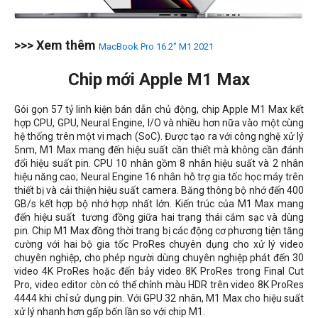
>>> Xem thêm
MacBook Pro 16.2" M1 2021
Chip mới Apple M1 Max
Gói gọn 57 tỷ linh kiện bán dẫn chủ động, chip Apple M1 Max kết
hợp CPU, GPU, Neural Engine, I/O và nhiều hơn nữa vào một cùng
hệ thống trên một vi mạch (SoC). Được tạo ra với công nghệ xử lý
5nm, M1 Max mang đến hiệu suất cần thiết mà không cần đánh
đổi hiệu suất pin. CPU 10 nhân gồm 8 nhân hiệu suất và 2 nhân
hiệu năng cao; Neural Engine 16 nhân hỗ trợ gia tốc học máy trên
thiết bị và cải thiện hiệu suất camera. Băng thông bộ nhớ đến 400
GB/s kết hợp bộ nhớ hợp nhất lớn. Kiến trúc của M1 Max mang
đến hiệu suất tương đồng giữa hai trạng thái cắm sạc và dùng
pin. Chip M1 Max đồng thời trang bị các động cơ phương tiện tăng
cường với hai bộ gia tốc ProRes chuyên dụng cho xử lý video
chuyên nghiệp, cho phép người dùng chuyên nghiệp phát đến 30
video 4K ProRes hoặc đến bảy video 8K ProRes trong Final Cut
Pro, video editor còn có thể chỉnh màu HDR trên video
8K ProRes
4444 khi chỉ sử dụng pin
. Với GPU 32 nhân, M1 Max cho hiệu suất
xử lý nhanh hơn gấp bốn lần so với chip M1.