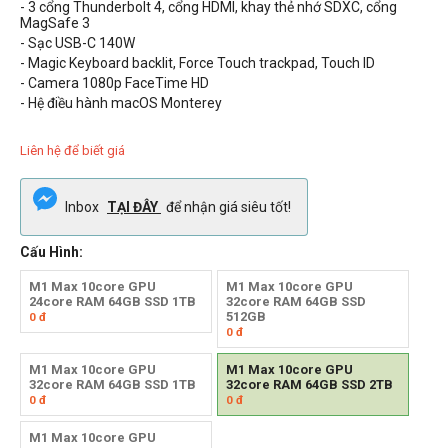
- 3 cổng Thunderbolt 4, cổng HDMI, khay thẻ nhớ SDXC, cổng
MagSafe 3
- Sạc
USB-C
140W
- Magic Keyboard backlit, Force Touch trackpad, Touch ID
- Camera
1080p FaceTime HD
- Hệ điều hành macOS Monterey
Liên hệ để biết giá
Inbox
TẠI ĐÂY
để nhận giá siêu tốt!
Cấu Hình:
M1 Max 10core GPU
M1 Max 10core GPU
24core RAM 64GB SSD 1TB
32core RAM 64GB SSD
512GB
0
đ
0
đ
M1 Max 10core GPU
M1 Max 10core GPU
32core RAM 64GB SSD 1TB
32core RAM 64GB SSD 2TB
0
đ
0
đ
M1 Max 10core GPU