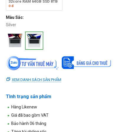
32core RAM 64GB SSD 8TB
0
đ
Màu Sắc:
Silver
XEM DANH SÁCH SẢN PHẨM
Tình trạng sản phẩm
Hàng Likenew
Giá đã bao gồm VAT
Bảo hành 06 tháng
Tặng túi chống sốc