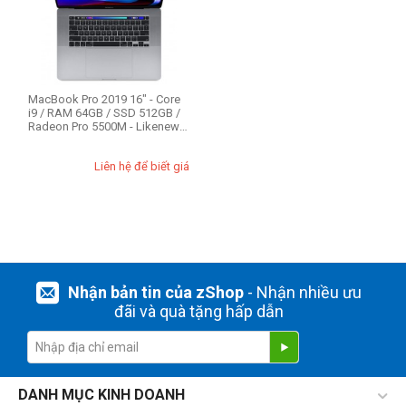
RAM Mac (1)
16GB
32GB
MacBook Pro 2019 16" - Core
i9 / RAM 64GB / SSD 512GB /
64GB
Radeon Pro 5500M - Likenew
99%
Liên hệ để biết giá
Ổ cứng SSD
512GB
1TB
THIẾT LẬP LẠI
Nhận bản tin của zShop
- Nhận nhiều ưu
đãi và quà tặng hấp dẫn
DANH MỤC KINH DOANH