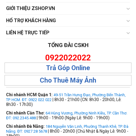
GIỚI THIỆU ZSHOP.VN
HỔ TRỢ KHÁCH HÀNG
LIÊN HỆ TRỰC TIẾP
TỔNG ĐÀI CSKH
0922022022
Trả Góp Online
Cho Thuê Máy Ảnh
Chi nhánh HCM Quận 1:
49-51 Trần Hưng Đạo, Phường Bến Thành,
| 8h30 - 21h00 (CN: 8h30 - 20h00, Lễ:
TP. HCM. ĐT: 0922 022 022
8h30 - 17h30)
Chi nhánh Cần Thơ:
64 Hùng Vương, Phường Ninh Kiều, TP. Cần Thơ.
| 9h00 - 19h00 (Ngày Lễ: 9h00 - 19h00)
ĐT: 092.2345.488
Chi nhánh Đà Nẵng:
184 Nguyễn Văn Linh, Phường Thanh Khê, TP. Đà
| 8h00 - 20h00 (Chủ Nhật & Ngày Lễ: 9h00 -
Nẵng. ĐT: 0927 28 5678