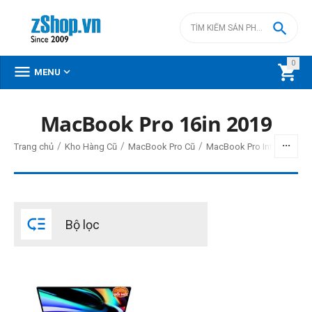

0



MENU
MacBook Pro 16in 2019
BỘ LỌC
/
/
/
/
Trang chủ
Kho Hàng Cũ
MacBook Pro Cũ
MacBook Pro Intel cũ
Ma
Giá
đ
–
đ

Bộ lọc
0
đ
0
đ
CPU Mac
Intel Core i7
Intel Core i9