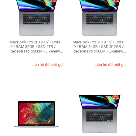
32GB
64GB
Ổ cứng SSD
128GB
MacBook Pro 2019 16" - Core
MacBook Pro 2019 16" - Core
256GB
i9 / RAM 32GB / SSD 1TB /
i9 / RAM 64GB / SSD 512GB /
Radeon Pro 5500M - Likenew
Radeon Pro 5500M - Likenew
512GB
99%
99%
1TB
Liên hệ để biết giá
Liên hệ để biết giá
Màu
Space Gray/Silver