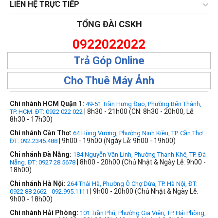
LIÊN HỆ TRỰC TIẾP
TỔNG ĐÀI CSKH
0922022022
Trả Góp Online
Cho Thuê Máy Ảnh
Chi nhánh HCM Quận 1:
49-51 Trần Hưng Đạo, Phường Bến Thành,
| 8h30 - 21h00 (CN: 8h30 - 20h00, Lễ:
TP. HCM. ĐT: 0922 022 022
8h30 - 17h30)
Chi nhánh Cần Thơ:
64 Hùng Vương, Phường Ninh Kiều, TP. Cần Thơ.
| 9h00 - 19h00 (Ngày Lễ: 9h00 - 19h00)
ĐT: 092.2345.488
Chi nhánh Đà Nẵng:
184 Nguyễn Văn Linh, Phường Thanh Khê, TP. Đà
| 8h00 - 20h00 (Chủ Nhật & Ngày Lễ: 9h00 -
Nẵng. ĐT: 0927 28 5678
18h00)
Chi nhánh Hà Nội:
264 Thái Hà, Phường Ô Chợ Dừa, TP. Hà Nội, ĐT:
| 9h00 - 20h00 (Chủ Nhật & Ngày Lễ:
0922 88 2662 - 092.995.1111
9h00 - 18h00)
Chi nhánh Hải Phòng:
101 Trần Phú, Phường Gia Viên, TP. Hải Phòng,