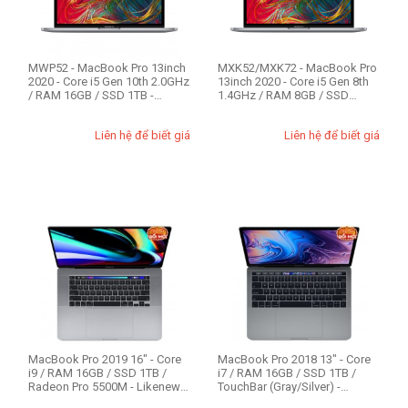
MWP52 - MacBook Pro 13inch
MXK52/MXK72 - MacBook Pro
2020 - Core i5 Gen 10th 2.0GHz
13inch 2020 - Core i5 Gen 8th
/ RAM 16GB / SSD 1TB -
1.4GHz / RAM 8GB / SSD
Likene...
512GB / ...
Liên hệ để biết giá
Liên hệ để biết giá
MacBook Pro 2019 16" - Core
MacBook Pro 2018 13" - Core
i9 / RAM 16GB / SSD 1TB /
i7 / RAM 16GB / SSD 1TB /
Radeon Pro 5500M - Likenew
TouchBar (Gray/Silver) -
98-99%
Likenew 99%