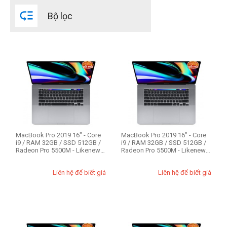

Bộ lọc
Đời Mac
2020
2018
2017
2016
2014
CPU Mac
Intel Core i5
MacBook Pro 2019 16" - Core
MacBook Pro 2019 16" - Core
i9 / RAM 32GB / SSD 512GB /
i9 / RAM 32GB / SSD 512GB /
Intel Core i7
Radeon Pro 5500M - Likenew
Radeon Pro 5500M - Likenew
97%
98%
Intel Core i9
Liên hệ để biết giá
Liên hệ để biết giá
RAM Mac
8GB
16GB