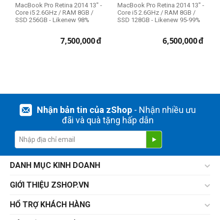
MacBook Pro Retina 2014 13" -
MacBook Pro Retina 2014 13" -
Core i5 2.6GHz / RAM 8GB /
Core i5 2.6GHz / RAM 8GB /
SSD 256GB - Likenew 98%
SSD 128GB - Likenew 95-99%
7,500,000
đ
6,500,000
đ
Nhận bản tin của zShop
- Nhận nhiều ưu
đãi và quà tặng hấp dẫn
DANH MỤC KINH DOANH
GIỚI THIỆU ZSHOP.VN
HỔ TRỢ KHÁCH HÀNG