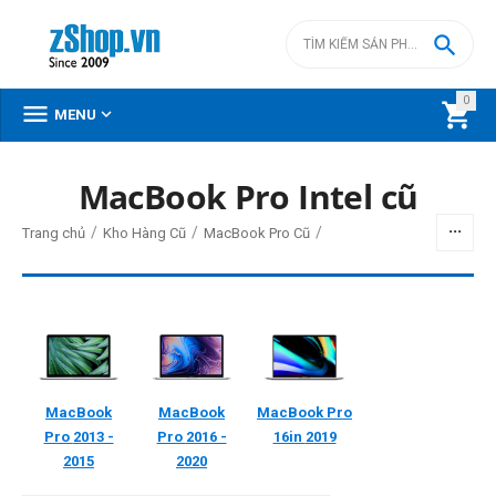

0



MENU
DANH MỤC SẢN PHẨM
MacBook Pro Intel cũ
Menu
/
/
/
Trang chủ
Kho Hàng Cũ
MacBook Pro Cũ
BỘ LỌC
Giá
MacBook
MacBook
MacBook Pro
đ
–
đ
Pro
2013 -
Pro
2016 -
16in
2019
2015
2020
0
đ
13500000
đ