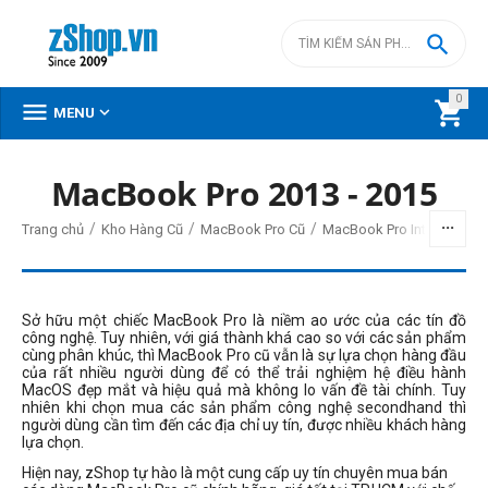

0



MENU
MacBook Pro 2013 - 2015
BỘ LỌC
/
/
/
/
Trang chủ
Kho Hàng Cũ
MacBook Pro Cũ
MacBook Pro Intel cũ
Ma
Giá
đ
–
đ
Sở hữu một chiếc MacBook Pro là niềm ao ước của các tín đồ
công nghệ. Tuy nhiên, với giá thành khá cao so với các sản phẩm
cùng phân khúc, thì MacBook Pro cũ vẫn là sự lựa chọn hàng đầu
của rất nhiều người dùng để có thể trải nghiệm hệ điều hành
6500000
đ
7500000
đ
MacOS đẹp mắt và hiệu quả mà không lo vấn đề tài chính. Tuy
nhiên khi chọn mua các sản phẩm công nghệ secondhand thì
Đời Mac
người dùng cần tìm đến các địa chỉ uy tín, được nhiều khách hàng
lựa chọn.
2014
Hiện nay, zShop tự hào là một cung cấp uy tín chuyên mua bán