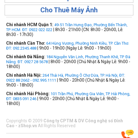
Cho Thuê Máy Ảnh
Chi nhánh HCM Quận 1:
49-51 Trần Hưng Đạo, Phường Bến Thành,
| 8h30 - 21h00 (CN: 8h30 - 20h00, Lễ:
TP. HCM. ĐT: 0922 022 022
8h30 - 17h30)
Chi nhánh Cần Thơ:
64 Hùng Vương, Phường Ninh Kiều, TP. Cần Thơ.
| 9h00 - 19h00 (Ngày Lễ: 9h00 - 19h00)
ĐT: 092.2345.488
Chi nhánh Đà Nẵng:
184 Nguyễn Văn Linh, Phường Thanh Khê, TP. Đà
| 8h00 - 20h00 (Chủ Nhật & Ngày Lễ: 9h00 -
Nẵng. ĐT: 0927 28 5678
18h00)
Chi nhánh Hà Nội:
264 Thái Hà, Phường Ô Chợ Dừa, TP. Hà Nội, ĐT:
| 9h00 - 20h00 (Chủ Nhật & Ngày Lễ:
0922 88 2662 - 092.995.1111
9h00 - 18h00)
Chi nhánh Hải Phòng:
101 Trần Phú, Phường Gia Viên, TP. Hải Phòng,
| 9h00 - 20h00 (Chủ Nhật & Ngày Lễ: 9h00 -
ĐT: 0835 091 246
18h00)
Copyrights
©
2009
Công ty CPTM & DV Công nghệ số Đỉnh
Cao - zShop.vn
All Rights Reserved