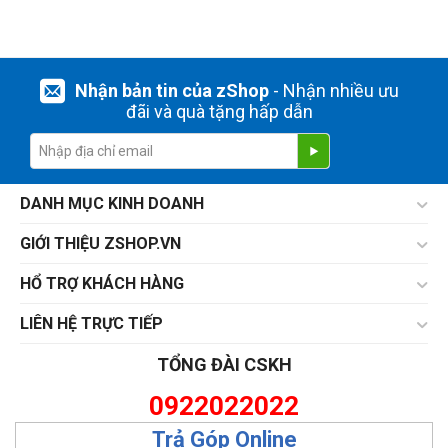
Nhận bản tin của zShop
- Nhận nhiều ưu
đãi và quà tặng hấp dẫn
DANH MỤC KINH DOANH
GIỚI THIỆU ZSHOP.VN
HỔ TRỢ KHÁCH HÀNG
LIÊN HỆ TRỰC TIẾP
TỔNG ĐÀI CSKH
0922022022
Trả Góp Online