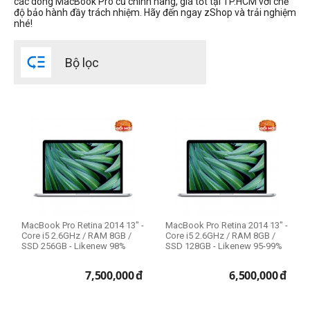
các dòng MacBook Pro cũ chính hãng, giá tốt tại TP.HCM với chế
độ bảo hành đầy trách nhiệm. Hãy đến ngay zShop và trải nghiệm
RAM Mac
nhé!
8GB

Bộ lọc
Ổ cứng SSD
128GB
256GB
THIẾT LẬP LẠI
MacBook Pro Retina 2014 13" -
MacBook Pro Retina 2014 13" -
Core i5 2.6GHz / RAM 8GB /
Core i5 2.6GHz / RAM 8GB /
SSD 256GB - Likenew 98%
SSD 128GB - Likenew 95-99%
7,500,000
đ
6,500,000
đ