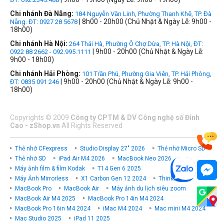
Chi nhánh Đà Nẵng:
184 Nguyễn Văn Linh, Phường Thanh Khê, TP. Đà
| 8h00 - 20h00 (Chủ Nhật & Ngày Lễ: 9h00 -
Nẵng. ĐT: 0927 28 5678
18h00)
Chi nhánh Hà Nội:
264 Thái Hà, Phường Ô Chợ Dừa, TP. Hà Nội, ĐT:
| 9h00 - 20h00 (Chủ Nhật & Ngày Lễ:
0922 88 2662 - 092.995.1111
9h00 - 18h00)
Chi nhánh Hải Phòng:
101 Trần Phú, Phường Gia Viên, TP. Hải Phòng,
| 9h00 - 20h00 (Chủ Nhật & Ngày Lễ: 9h00 -
ĐT: 0835 091 246
18h00)
Copyrights
©
2009
Công ty CPTM & DV Công nghệ số Đỉnh
Cao - zShop.vn
All Rights Reserved
Thẻ nhớ CFexpress
Studio Display 27" 2026
Thẻ nhớ Micro SD
Thẻ nhớ SD
iPad Air M4 2026
MacBook Neo 2026
Máy ảnh film & film Kodak
T14 Gen 6 2025
Máy Ảnh Mirrorless
X1 Carbon Gen 12 2024
ThinkPad P
MacBook Pro
MacBook Air
Máy ảnh du lịch siêu zoom
MacBook Air M4 2025
MacBook Pro 14in M4 2024
MacBook Pro 16in M4 2024
iMac M4 2024
Mac mini M4 2024
Mac Studio 2025
iPad 11 2025