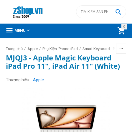

0



MENU
/
/
/
/
Trang chủ
Apple
Phụ Kiện iPhone-iPad
Smart Keyboard - Pencil
MJQJ3 - Apple Magic Keyboard
iPad Pro 11", iPad Air 11" (White)
Thương hiệu
Apple