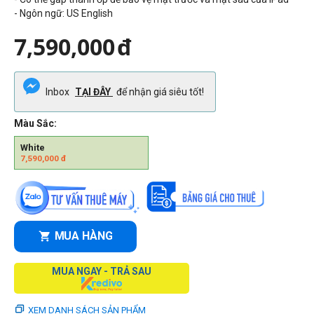
- Ngôn ngữ: US English
7,590,000
đ
Inbox
TẠI ĐÂY
để nhận giá siêu tốt!
Màu Sắc:
White
7,590,000
đ
MUA HÀNG
MUA NGAY - TRẢ SAU
XEM DANH SÁCH SẢN PHẨM