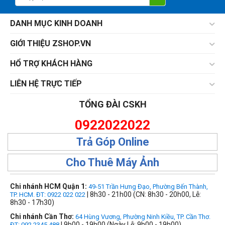
DANH MỤC KINH DOANH
GIỚI THIỆU ZSHOP.VN
HỔ TRỢ KHÁCH HÀNG
LIÊN HỆ TRỰC TIẾP
TỔNG ĐÀI CSKH
0922022022
Trả Góp Online
Cho Thuê Máy Ảnh
Chi nhánh HCM Quận 1:
49-51 Trần Hưng Đạo, Phường Bến Thành,
| 8h30 - 21h00 (CN: 8h30 - 20h00, Lễ:
TP. HCM. ĐT: 0922 022 022
8h30 - 17h30)
Chi nhánh Cần Thơ:
64 Hùng Vương, Phường Ninh Kiều, TP. Cần Thơ.
| 9h00 - 19h00 (Ngày Lễ: 9h00 - 19h00)
ĐT: 092.2345.488